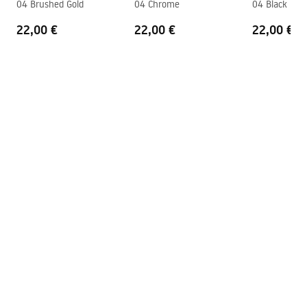
Pārklājuma tehnoloģija
PVD
04 Brushed Gold
04 Chrome
04 Black
Savienojumu attālums
150
mm
22,00 €
Pielęgnacja
22,00 €
22,00 €
Garantija
5 gadi
Pielegnacja.pdf