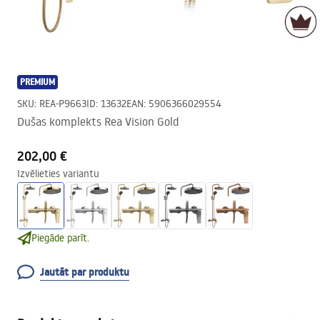
PREMIUM
SKU
:
REA-P9663
ID
:
13632
EAN
:
5906366029554
Dušas komplekts Rea Vision Gold
202,00 €
Izvēlieties variantu
Piegāde parīt.
Jautāt par produktu