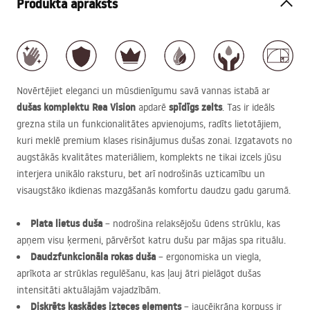
Produkta apraksts
Novērtējiet eleganci un mūsdienīgumu savā vannas istabā ar
dušas komplektu Rea Vision
spīdīgs zelts
apdarē
. Tas ir ideāls
grezna stila un funkcionalitātes apvienojums, radīts lietotājiem,
kuri meklē premium klases risinājumus dušas zonai. Izgatavots no
augstākās kvalitātes materiāliem, komplekts ne tikai izcels jūsu
interjera unikālo raksturu, bet arī nodrošinās uzticamību un
visaugstāko ikdienas mazgāšanās komfortu daudzu gadu garumā.
Plata lietus duša
– nodrošina relaksējošu ūdens strūklu, kas
apņem visu ķermeni, pārvēršot katru dušu par mājas spa rituālu.
Daudzfunkcionāla rokas duša
– ergonomiska un viegla,
aprīkota ar strūklas regulēšanu, kas ļauj ātri pielāgot dušas
intensitāti aktuālajām vajadzībām.
Diskrēts kaskādes izteces elements
– jaucējkrāna korpuss ir