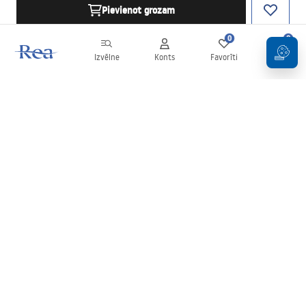
Pievienot grozam
0
0
Izvēlne
Konts
Favorīti
Grozs
Biļetens
Esiet informēti par jaunumiem un akcijām!
Pierakstīties
Ievadot un apstiprinot savus datus, jūs piekrītat saņemt biļetenu
saskaņā ar noteikumiem, kas noteikti
Noteikumos
.