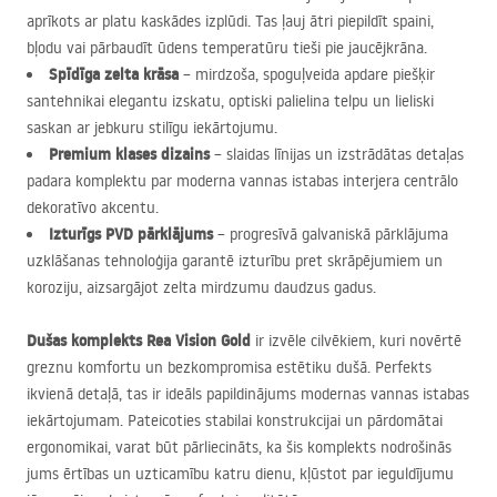
aprīkots ar platu kaskādes izplūdi. Tas ļauj ātri piepildīt spaini,
bļodu vai pārbaudīt ūdens temperatūru tieši pie jaucējkrāna.
Spīdīga zelta krāsa
– mirdzoša, spoguļveida apdare piešķir
santehnikai elegantu izskatu, optiski palielina telpu un lieliski
saskan ar jebkuru stilīgu iekārtojumu.
Premium klases dizains
– slaidas līnijas un izstrādātas detaļas
padara komplektu par moderna vannas istabas interjera centrālo
dekoratīvo akcentu.
Izturīgs
PVD
pārklājums
– progresīvā galvaniskā pārklājuma
uzklāšanas tehnoloģija garantē izturību pret skrāpējumiem un
koroziju, aizsargājot zelta mirdzumu daudzus gadus.
Dušas komplekts Rea Vision Gold
ir izvēle cilvēkiem, kuri novērtē
greznu komfortu un bezkompromisa estētiku dušā. Perfekts
ikvienā detaļā, tas ir ideāls papildinājums modernas vannas istabas
iekārtojumam. Pateicoties stabilai konstrukcijai un pārdomātai
ergonomikai, varat būt pārliecināts, ka šis komplekts nodrošinās
jums ērtības un uzticamību katru dienu, kļūstot par ieguldījumu