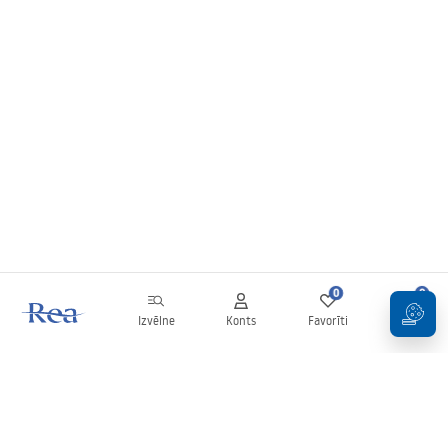
0
0
Izvēlne
Konts
Favorīti
Grozs
Biļetens
Esiet informēti par jaunumiem un akcijām!