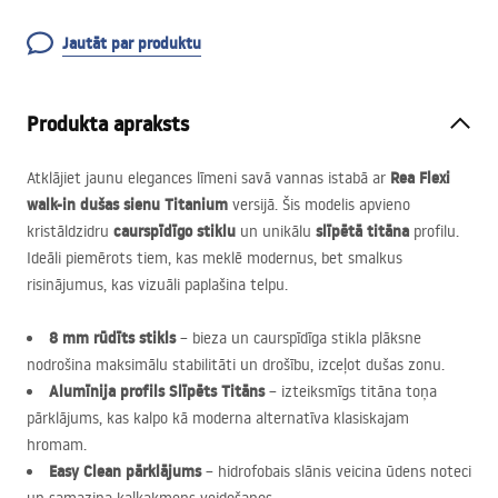
Jautāt par produktu
Produkta apraksts
Rea Flexi
Atklājiet jaunu elegances līmeni savā vannas istabā ar
walk-in dušas sienu
Titanium
versijā. Šis modelis apvieno
caurspīdīgo stiklu
slīpētā titāna
kristāldzidru
un unikālu
profilu.
Ideāli piemērots tiem, kas meklē modernus, bet smalkus
risinājumus, kas vizuāli paplašina telpu.
8 mm rūdīts stikls
– bieza un caurspīdīga stikla plāksne
nodrošina maksimālu stabilitāti un drošību, izceļot dušas zonu.
Alumīnija profils Slīpēts Titāns
– izteiksmīgs titāna toņa
pārklājums, kas kalpo kā moderna alternatīva klasiskajam
hromam.
Easy Clean pārklājums
– hidrofobais slānis veicina ūdens noteci