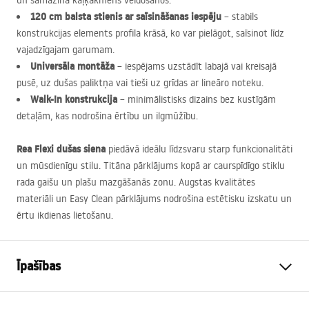
un samazina kaļķakmens veidošanos.
120 cm balsta stienis ar saīsināšanas iespēju
– stabils
konstrukcijas elements profila krāsā, ko var pielāgot, saīsinot līdz
vajadzīgajam garumam.
Universāla montāža
– iespējams uzstādīt labajā vai kreisajā
pusē, uz dušas paliktņa vai tieši uz grīdas ar lineāro noteku.
Walk-In konstrukcija
– minimālistisks dizains bez kustīgām
detaļām, kas nodrošina ērtību un ilgmūžību.
Rea Flexi dušas siena
piedāvā ideālu līdzsvaru starp funkcionalitāti
un mūsdienīgu stilu. Titāna pārklājums kopā ar caurspīdīgo stiklu
rada gaišu un plašu mazgāšanās zonu. Augstas kvalitātes
materiāli un Easy Clean pārklājums nodrošina estētisku izskatu un
ērtu ikdienas lietošanu.
Īpašības
Izmērs (durvis x siena)
100