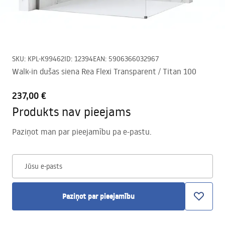
SKU
:
KPL-K99462
ID
:
12394
EAN
:
5906366032967
Walk-in dušas siena Rea Flexi Transparent / Titan 100
237,00 €
Produkts nav pieejams
Paziņot man par pieejamību pa e-pastu.
Jūsu e-pasts
Paziņot par pieejamību