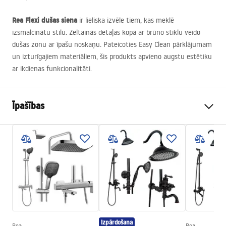
Rea Flexi dušas siena
ir lieliska izvēle tiem, kas meklē
izsmalcinātu stilu. Zeltainās detaļas kopā ar brūno stiklu veido
dušas zonu ar īpašu noskaņu. Pateicoties Easy Clean pārklājumam
un izturīgajiem materiāliem, šis produkts apvieno augstu estētiku
ar ikdienas funkcionalitāti.
Īpašības
Izmērs (durvis x siena)
120
Krāsa
Matēts zelts
Kabīnes tips
Walk-in
Stikla krāsa
dūmakains bronza 8mm
Seria
Flexi
Montāža
Uz dušas paliktņa vai uz
Izpārdošana
grīdas
Rea
Rea