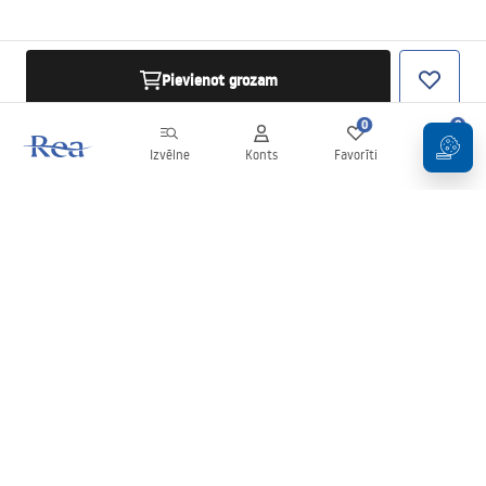
Pievienot grozam
0
0
Izvēlne
Konts
Favorīti
Grozs
Biļetens
Esiet informēti par jaunumiem un akcijām!
Pierakstīties
Ievadot un apstiprinot savus datus, jūs piekrītat saņemt biļetenu