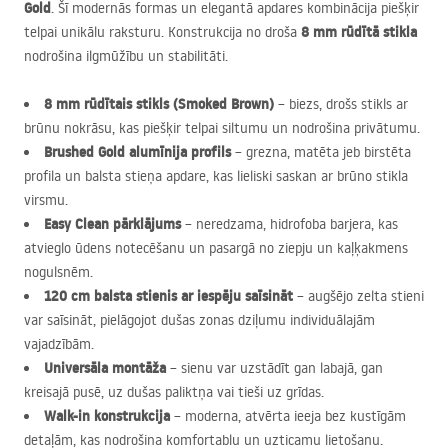
Gold
. Šī modernās formas un elegantā apdares kombinācija piešķir
8 mm rūdītā stikla
telpai unikālu raksturu. Konstrukcija no droša
nodrošina ilgmūžību un stabilitāti.
8 mm rūdītais stikls (Smoked Brown)
– biezs, drošs stikls ar
brūnu nokrāsu, kas piešķir telpai siltumu un nodrošina privātumu.
Brushed Gold alumīnija profils
– grezna, matēta jeb birstēta
profila un balsta stieņa apdare, kas lieliski saskan ar brūno stikla
virsmu.
Easy Clean pārklājums
– neredzama, hidrofoba barjera, kas
atvieglo ūdens notecēšanu un pasargā no ziepju un kaļķakmens
nogulsnēm.
120 cm balsta stienis ar iespēju saīsināt
– augšējo zelta stieni
var saīsināt, pielāgojot dušas zonas dziļumu individuālajām
vajadzībām.
Universāla montāža
– sienu var uzstādīt gan labajā, gan
kreisajā pusē, uz dušas paliktņa vai tieši uz grīdas.
Walk-in konstrukcija
– moderna, atvērta ieeja bez kustīgām
detaļām, kas nodrošina komfortablu un uzticamu lietošanu.