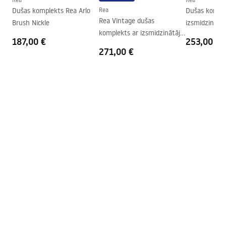
Dušas komplekts Rea Arlo
Rea
Dušas komple
Augstums (mm)
1950
mm
Rea Vintage dušas
Brush Nickle
izsmidzinātā
Dušas kabīnes virziens
Universal
komplekts ar izsmidzinātāju
Aged Black
187,00 €
253,00 €
Melns
Garantija
24 mēneši
271,00 €
Easy Clean pārklājums
Jā, vienā loga pusē