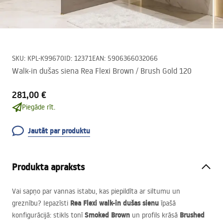
SKU
:
KPL-K99670
ID
:
12371
EAN
:
5906366032066
Walk-in dušas siena Rea Flexi Brown / Brush Gold 120
281,00 €
Piegāde rīt.
Jautāt par produktu
Produkta apraksts
Vai sapņo par vannas istabu, kas piepildīta ar siltumu un
Rea Flexi walk-in dušas sienu
greznību? Iepazīsti
īpašā
Smoked Brown
Brushed
konfigurācijā: stikls tonī
un profils krāsā