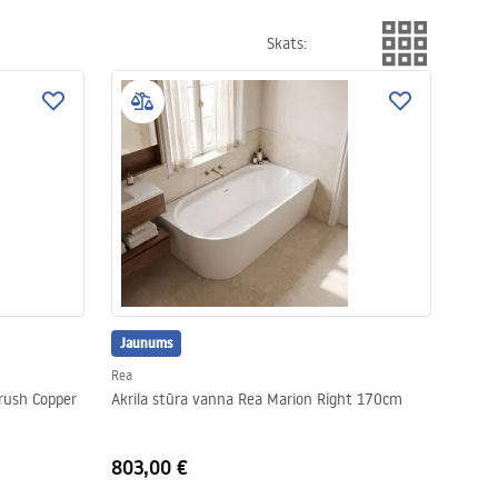
 nami o wyposażenie łazienki zadbało już ponad 500 000
Skats
:
Jaunums
Rea
Brush Copper
Akrila stūra vanna Rea Marion Right 170cm
803,00 €