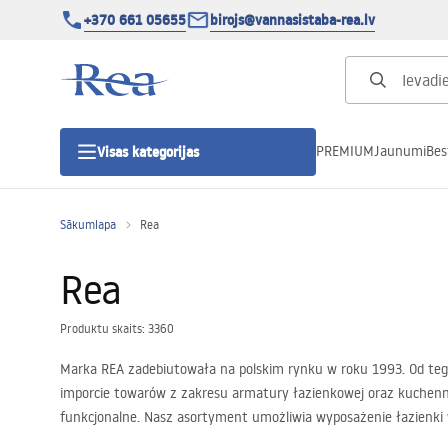
+370 661 05655
birojs@vannasistaba-rea.lv
PREMIUM
Jaunumi
Bes
Visas kategorijas
Sākumlapa
Rea
Dušas kabīnes
Rea
Dušas durvis
Produktu skaits: 3360
Vannas istabas dušas paliktņi
Marka REA zadebiutowała na polskim rynku w roku 1993. Od tego
imporcie towarów z zakresu armatury łazienkowej oraz kuchenne
Lineāras dušas notekas
funkcjonalne. Nasz asortyment umożliwia wyposażenie łazienki 
baterie, odpływy liniowe, ceramika sanitarna. Dbamy o to, by 