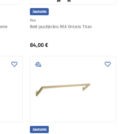
Jaunums
Rea
rome
Bidē jaucējkrāns REA Ontario Titan
84,00 €
Jaunums