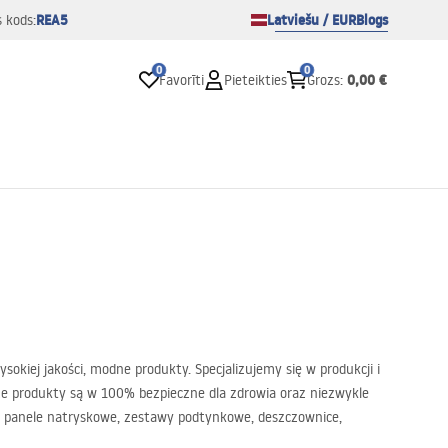
REA5
Latviešu / EUR
Blogs
s kods:
0
0
0,00 €
Favorīti
Pieteikties
Grozs
:
iej jakości, modne produkty. Specjalizujemy się w produkcji i
ze produkty są w 100% bezpieczne dla zdrowia oraz niezwykle
, panele natryskowe, zestawy podtynkowe, deszczownice,
ysokimi walorami estetycznymi i użytkowymi. Jesteśmy otwarci