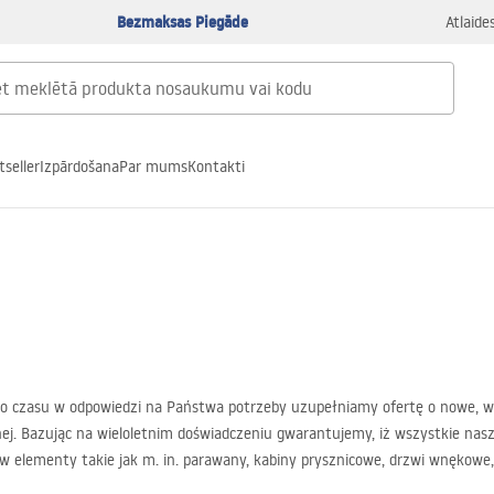
Bezmaksas Piegāde
Atlaide
tseller
Izpārdošana
Par mums
Kontakti
 czasu w odpowiedzi na Państwa potrzeby uzupełniamy ofertę o nowe, wysok
j. Bazując na wieloletnim doświadczeniu gwarantujemy, iż wszystkie nas
w elementy takie jak m. in. parawany, kabiny prysznicowe, drzwi wnękowe
systematycznie wzbogacać naszą ofertą o nowe pozycje odznaczające się w