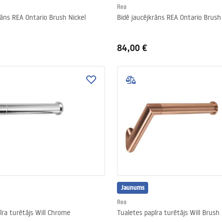
Rea
rāns REA Ontario Brush Nickel
Bidē jaucējkrāns REA Ontario Brush
84,00 €
Jaunums
Rea
īra turētājs Will Chrome
Tualetes papīra turētājs Will Brush