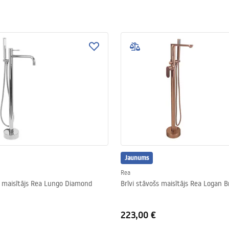
zadowolenie klientów i sprostanie najbardziej wyszukanym oczekiwaniom. Z
łazienkowego asortymentu, profesjonale doradztwo i miłą obsługę.
Jaunums
Rea
s maisītājs Rea Lungo Diamond
Brīvi stāvošs maisītājs Rea Logan 
223,00 €