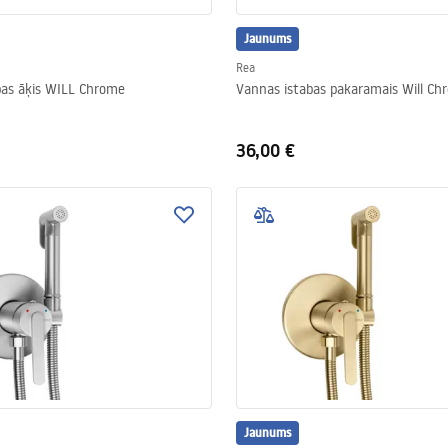
Jaunums
Rea
bas āķis WILL Chrome
Vannas istabas pakaramais Will Ch
36,00 €
Jaunums