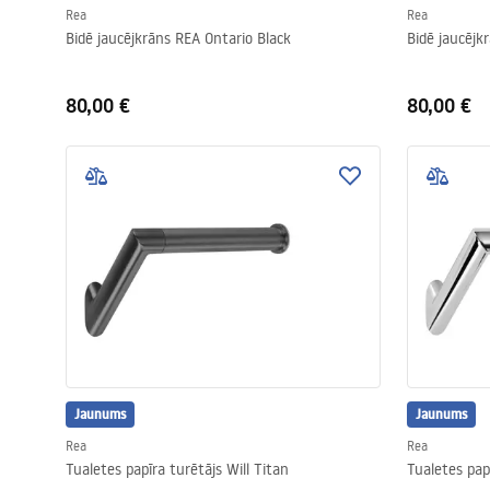
Rea
Rea
Bidē jaucējkrāns REA Ontario Black
Bidē jaucējk
80,00 €
80,00 €
Jaunums
Jaunums
Rea
Rea
Tualetes papīra turētājs Will Titan
Tualetes pap