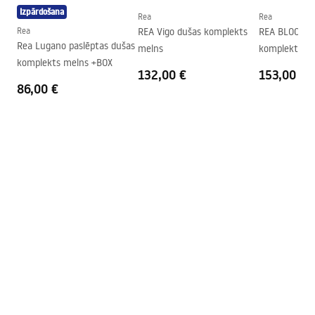
Izpārdošana
grīdas
Rea
Rea
Rea
REA Vigo dušas komplekts
REA BLOOM d
Augstums (mm)
1950
mm
Rea Lugano paslēptas dušas
melns
komplekts W
Dušas kabīnes virziens
Universal
komplekts melns +BOX
132,00 €
153,00 €
Garantija
24 mēneši
86,00 €
Easy Clean pārklājums
Jā, vienā loga pusē