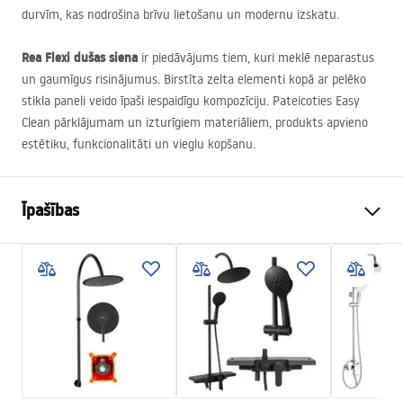
durvīm, kas nodrošina brīvu lietošanu un modernu izskatu.
Rea Flexi dušas siena
ir piedāvājums tiem, kuri meklē neparastus
un gaumīgus risinājumus. Birstīta zelta elementi kopā ar pelēko
stikla paneli veido īpaši iespaidīgu kompozīciju. Pateicoties Easy
Clean pārklājumam un izturīgiem materiāliem, produkts apvieno
estētiku, funkcionalitāti un vieglu kopšanu.
Īpašības
Izmērs (durvis x siena)
120
Krāsa
Matēts zelts
Kabīnes tips
Walk-in
Stikla krāsa
Pelēks 8mm
Seria
Flexi
Montāža
Uz dušas paliktņa vai uz