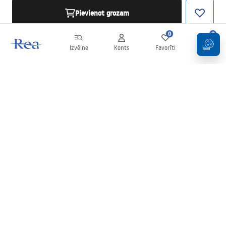
Pievienot grozam
0
0
Izvēlne
Konts
Favorīti
Grozs
Biļetens
Esiet informēti par jaunumiem un akcijām!
Pierakstīties
Ievadot un apstiprinot savus datus, jūs piekrītat saņemt biļetenu
saskaņā ar noteikumiem, kas noteikti
Noteikumos
.