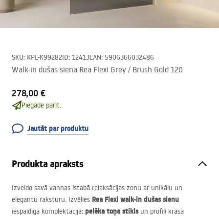
SKU
:
KPL-K99282
ID
:
12413
EAN
:
5906366032486
Walk-in dušas siena Rea Flexi Grey / Brush Gold 120
278,00 €
Piegāde parīt.
Jautāt par produktu
Produkta apraksts
Izveido savā vannas istabā relaksācijas zonu ar unikālu un
Rea Flexi walk-in dušas sienu
elegantu raksturu. Izvēlies
pelēka toņa stikls
iespaidīgā komplektācijā:
un profili krāsā