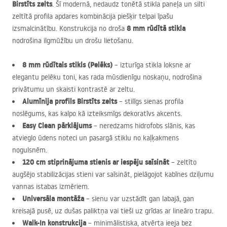
Birstīts zelts
. Šī modernā, nedaudz tonētā stikla paneļa un silti
zeltītā profila apdares kombinācija piešķir telpai īpašu
8 mm rūdītā stikla
izsmalcinātību. Konstrukcija no droša
nodrošina ilgmūžību un drošu lietošanu.
8 mm rūdītais stikls (Pelēks)
– izturīga stikla loksne ar
elegantu pelēku toni, kas rada mūsdienīgu noskaņu, nodrošina
privātumu un skaisti kontrastē ar zeltu.
Alumīnija profils Birstīts zelts
– stilīgs sienas profila
noslēgums, kas kalpo kā izteiksmīgs dekoratīvs akcents.
Easy Clean pārklājums
– neredzams hidrofobs slānis, kas
atvieglo ūdens noteci un pasargā stiklu no kaļķakmens
nogulsnēm.
120 cm stiprinājuma stienis ar iespēju saīsināt
– zeltīto
augšējo stabilizācijas stieni var saīsināt, pielāgojot kabīnes dziļumu
vannas istabas izmēriem.
Universāla montāža
– sienu var uzstādīt gan labajā, gan
kreisajā pusē, uz dušas paliktņa vai tieši uz grīdas ar lineāro trapu.
Walk-In konstrukcija
– minimālistiska, atvērta ieeja bez