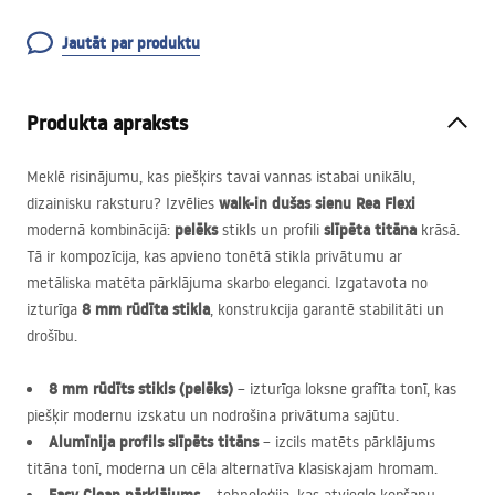
Jautāt par produktu
Produkta apraksts
Meklē risinājumu, kas piešķirs tavai vannas istabai unikālu,
walk-in dušas sienu Rea Flexi
dizainisku raksturu? Izvēlies
pelēks
slīpēta titāna
modernā kombinācijā:
stikls un profili
krāsā.
Tā ir kompozīcija, kas apvieno tonētā stikla privātumu ar
metāliska matēta pārklājuma skarbo eleganci. Izgatavota no
8 mm rūdīta stikla
izturīga
, konstrukcija garantē stabilitāti un
drošību.
8 mm rūdīts stikls (pelēks)
– izturīga loksne grafīta tonī, kas
piešķir modernu izskatu un nodrošina privātuma sajūtu.
Alumīnija profils slīpēts titāns
– izcils matēts pārklājums
titāna tonī, moderna un cēla alternatīva klasiskajam hromam.