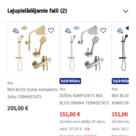
Izmērs (durvis x siena)
120
Lejupielādējamie faili (2)
Krāsa
titanium
Kabīnes tips
Walk-in
Drošības informācija
Stikla krāsa
Pelēks 8mm
WARUNKI BEZPIECZENSTWA KABINY DRZWI
Seria
Flexi
PARAWANY.pdf
Montāža
Uz dušas paliktņa vai uz
grīdas
Uzstādīšanas instrukcija
Augstums (mm)
1950
mm
Instrukcja_monta__u___cianki_Flexi.pdf
Dušas kabīnes virziens
Universal
Izpārdošana
Izpārdošana
Rea
Garantija
24 mēneši
REA BLISS Dušas komplekts
Rea
Rea
DUŠAS KOMPLEKTS REA
REA BLISS D
Zelta TERMOSTATS
Easy Clean pārklājums
Jā, vienā loga pusē
BLISS HROMA TERMOSTATS
KOMPLEKTS R
205,00 €
MELNS TERM
151,00 €
151,00 €
Zemākā cena pēdējo 30 dienu
Zemākā cena pē
laikā:
157,00 €
-
4
%
laikā:
162,00 €