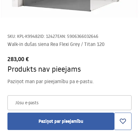
SKU
:
KPL-K99482
ID
:
12427
EAN
:
5906366032646
Walk-in dušas siena Rea Flexi Grey / Titan 120
283,00 €
Produkts nav pieejams
Paziņot man par pieejamību pa e-pastu.
Jūsu e-pasts
Paziņot par pieejamību