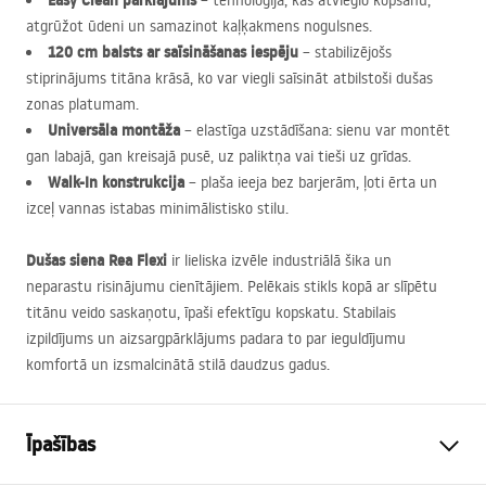
Easy Clean pārklājums
– tehnoloģija, kas atvieglo kopšanu,
atgrūžot ūdeni un samazinot kaļķakmens nogulsnes.
120 cm balsts ar saīsināšanas iespēju
– stabilizējošs
stiprinājums titāna krāsā, ko var viegli saīsināt atbilstoši dušas
zonas platumam.
Universāla montāža
– elastīga uzstādīšana: sienu var montēt
gan labajā, gan kreisajā pusē, uz paliktņa vai tieši uz grīdas.
Walk-In konstrukcija
– plaša ieeja bez barjerām, ļoti ērta un
izceļ vannas istabas minimālistisko stilu.
Dušas siena Rea Flexi
ir lieliska izvēle industriālā šika un
neparastu risinājumu cienītājiem. Pelēkais stikls kopā ar slīpētu
titānu veido saskaņotu, īpaši efektīgu kopskatu. Stabilais
izpildījums un aizsargpārklājums padara to par ieguldījumu
komfortā un izsmalcinātā stilā daudzus gadus.
Īpašības