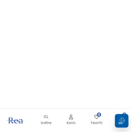
0
0
Izvēlne
Konts
Favorīti
Grozs