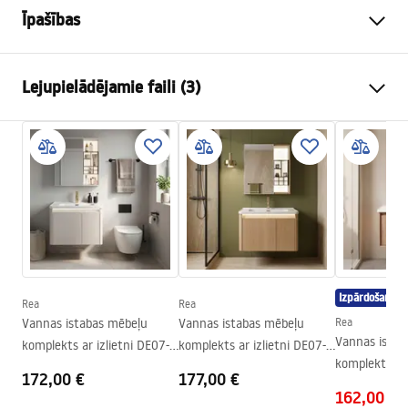
Īpašības
Krāsa
Bēšs
Lejupielādējamie faili (3)
Uzstādīšanas veids
Piekaramā
Materiāls
Santehnikas keramika,
Garantijas noteikumi
Saplāksnis
Warranty_Terms_and_Conditions_-_Furniture_-
Augstums
460
mm
_24.pdf
Platums
600
mm
Dziļums
475
mm
Montāžas instrukcija
manual.pdf
Izpārdošana
Rea
Rea
Vannas istabas mēbeļu
Vannas istabas mēbeļu
Rea
Manual
Vannas istab
komplekts ar izlietni DE07-
komplekts ar izlietni DE07-
Instrukcja_monta__u_Szafki_DB86-60L-3.pdf
komplekts ar 
60 Beige 60CM
70 Oak 70CM
172,00 €
177,00 €
T25023 HHL
162,00 €