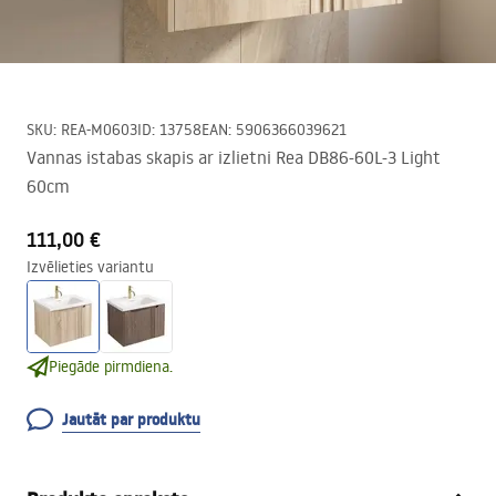
SKU
:
REA-M0603
ID
:
13758
EAN
:
5906366039621
Vannas istabas skapis ar izlietni Rea DB86-60L-3 Light
60cm
111,00 €
Izvēlieties variantu
Piegāde pirmdiena.
Jautāt par produktu