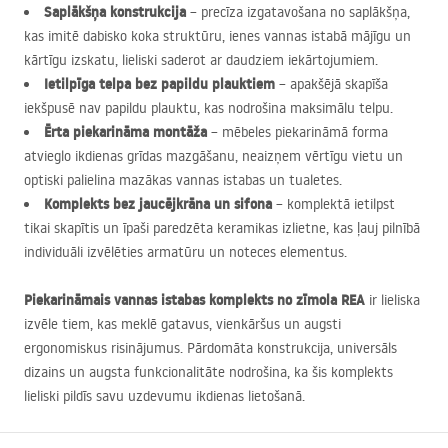
Saplākšņa konstrukcija
– precīza izgatavošana no saplākšņa,
kas imitē dabisko koka struktūru, ienes vannas istabā mājīgu un
kārtīgu izskatu, lieliski saderot ar daudziem iekārtojumiem.
Ietilpīga telpa bez papildu plauktiem
– apakšējā skapīša
iekšpusē nav papildu plauktu, kas nodrošina maksimālu telpu.
Ērta piekarināma montāža
– mēbeles piekarināmā forma
atvieglo ikdienas grīdas mazgāšanu, neaizņem vērtīgu vietu un
optiski palielina mazākas vannas istabas un tualetes.
Komplekts bez jaucējkrāna un sifona
– komplektā ietilpst
tikai skapītis un īpaši paredzēta keramikas izlietne, kas ļauj pilnībā
individuāli izvēlēties armatūru un noteces elementus.
Piekarināmais vannas istabas komplekts no zīmola
REA
ir lieliska
izvēle tiem, kas meklē gatavus, vienkāršus un augsti
ergonomiskus risinājumus. Pārdomāta konstrukcija, universāls
dizains un augsta funkcionalitāte nodrošina, ka šis komplekts
lieliski pildīs savu uzdevumu ikdienas lietošanā.