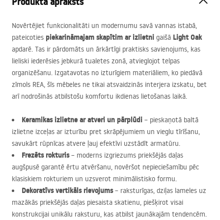
Produkta apraksts
Novērtējiet funkcionalitāti un modernumu savā vannas istabā,
piekarināmajam skapītim ar izlietni
Light Oak
pateicoties
gaišā
apdarē. Tas ir pārdomāts un ārkārtīgi praktisks savienojums, kas
lieliski iederēsies jebkurā tualetes zonā, atvieglojot telpas
organizēšanu. Izgatavotas no izturīgiem materiāliem, ko piedāvā
zīmols
REA
, šīs mēbeles ne tikai atsvaidzinās interjera izskatu, bet
arī nodrošinās atbilstošu komfortu ikdienas lietošanas laikā.
Keramikas izlietne ar atveri un pārplūdi
– pieskaņotā baltā
izlietne izceļas ar izturību pret skrāpējumiem un vieglu tīrīšanu,
savukārt rūpnīcas atvere ļauj efektīvi uzstādīt armatūru.
Frezēts rokturis
– moderns izgriezums priekšējās daļas
augšpusē garantē ērtu atvēršanu, novēršot nepieciešamību pēc
klasiskiem rokturiem un uzsverot minimālistisko formu.
Dekoratīvs vertikāls rievojums
– raksturīgas, dziļas lameles uz
mazākās priekšējās daļas piesaista skatienu, piešķirot visai
konstrukcijai unikālu raksturu, kas atbilst jaunākajām tendencēm.