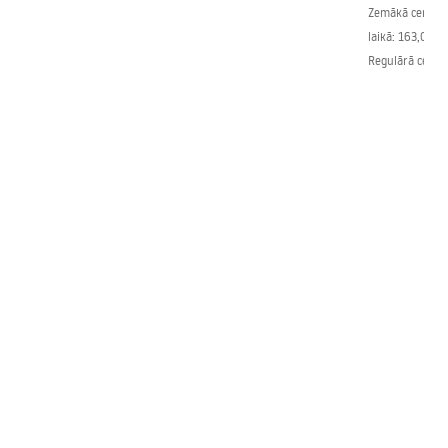
Zemākā cena pē
laikā:
163,00 €
Regulārā cena
: