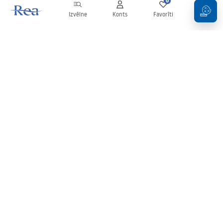
0
0
Izvēlne
Konts
Favorīti
Grozs
Biļetens
Esiet informēti par jaunumiem un akcijām!
Pierakstīties
Ievadot un apstiprinot savus datus, jūs piekrītat saņemt biļetenu
saskaņā ar noteikumiem, kas noteikti
Noteikumos
.