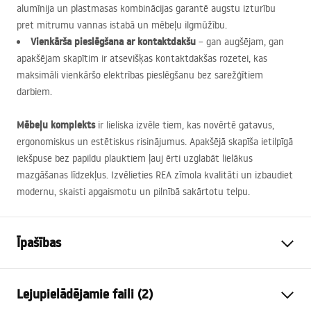
alumīnija un plastmasas kombinācijas garantē augstu izturību
pret mitrumu vannas istabā un mēbeļu ilgmūžību.
Vienkārša pieslēgšana ar kontaktdakšu
– gan augšējam, gan
apakšējam skapītim ir atsevišķas kontaktdakšas rozetei, kas
maksimāli vienkāršo elektrības pieslēgšanu bez sarežģītiem
darbiem.
Mēbeļu komplekts
ir lieliska izvēle tiem, kas novērtē gatavus,
ergonomiskus un estētiskus risinājumus. Apakšējā skapīša ietilpīgā
iekšpuse bez papildu plauktiem ļauj ērti uzglabāt lielākus
mazgāšanas līdzekļus. Izvēlieties
REA
zīmola kvalitāti un izbaudiet
modernu, skaisti apgaismotu un pilnībā sakārtotu telpu.
Īpašības
Krāsa
Bēšs, Pelēks
Lejupielādējamie faili (2)
Uzstādīšanas veids
Piekaramā