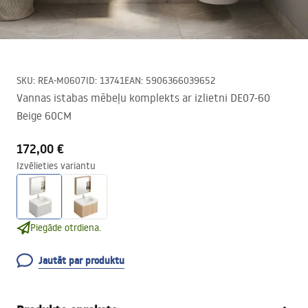
SKU
:
REA-M0607
ID
:
13741
EAN
:
5906366039652
Vannas istabas mēbeļu komplekts ar izlietni DE07-60
Beige 60CM
172,00 €
Izvēlieties variantu
Piegāde otrdiena.
Jautāt par produktu