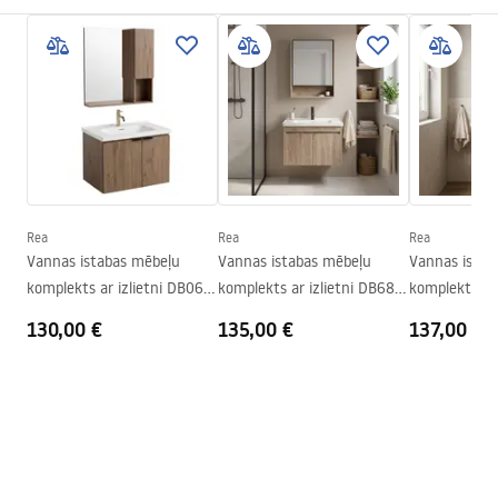
Materiāls
Alumīnijs , Santehnikas
Garantijas noteikumi
keramika, Plastmasa
Warranty_Terms_and_Conditions_-_Furniture_-
Augstums
485
mm
_24.pdf
Platums
605
mm
Dziļums
510
mm
Manual
Instrukcja_monta__u_Zestaw_mebli___azienkowych_D
E07-60.pdf
Rea
Rea
Rea
Vannas istabas mēbeļu
Vannas istabas mēbeļu
Vannas istab
komplekts ar izlietni DB06-
komplekts ar izlietni DB68-
komplekts ar 
60 60cm
60 60CM
70 70CM
130,00 €
135,00 €
137,00 €