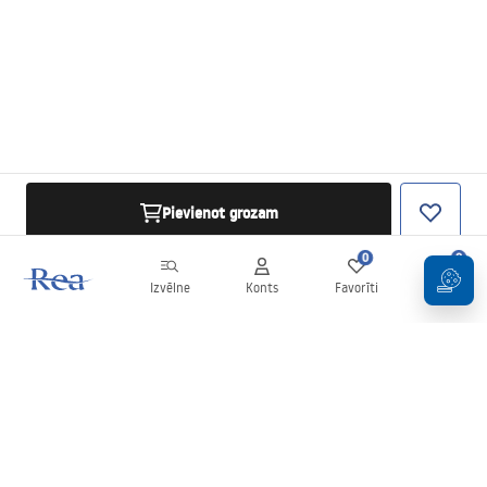
Pievienot grozam
0
0
Izvēlne
Konts
Favorīti
Grozs
Biļetens
Esiet informēti par jaunumiem un akcijām!