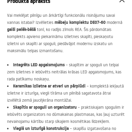
Produkta apraksts
Vai meklējat pilnīgu un ārkārtīgi funkcionālu risinājumu savai
mēbeļu komplektu DE07-60
vannas istabai? Izvēlieties
modernā
gaiši pelēk-bēšā
tonī, ko radījis zīmols
REA
. Šis pārdomātais
komplekts apvieno piekarināmu izlietnes skapīti, pieskaņotu
izlietni un skapīti ar spoguli, piedāvājot modernu izskatu un
maksimālu telpas izmantošanu.
Integrēts
LED
apgaismojums
– skapītim ar spoguli un telpai
zem izlietnes ir iebūvēts neitrālas krāsas
LED
apgaismojums, kas
rada patīkamu noskaņu.
Keramikas izlietne ar atveri un pārplūdi
– komplektā iekļautā
izlietne ir izturīga, viegli tīrāma un pilnībā sagatavota ātrai
izvēlētā zemā jaucējkrāna montāžai.
Skapītis ar spoguli un organizatoru
– praktiskajam spogulim ir
iebūvēts organizators no dūmakainas plastmasas, kas ļauj uzturēt
nevainojamu kārtību starp sīkajiem kosmētikas līdzekļiem.
Vieglā un izturīgā konstrukcija
– skapīšu izgatavošana no