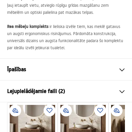
ļauj ietaupīt vietu, atvieglo rūpīgu grīdas mazgāšanu zem
mēbelēm un optiski palielina pat mazākas telpas.
Rea mēbeļu komplekts
ir lieliska izvēle tiem, kas meklē gatavus
un augsti ergonomiskus risinājumus. Pārdomāta konstrukcija,
universāls dizains un augsta funkcionalitāte padara šo komplektu
par ideālu izvēli jebkurai tualetei.
Īpašības
Krāsa
Bēšs, Brūns
Lejupielādējamie faili (2)
Uzstādīšanas veids
Piekaramā
Materiāls
Santehnikas keramika,
Montāžas instrukcija
Plastmasa, Saplāksnis
Bathroom_sets_manual.pdf
Augstums
460
mm
Platums
605
mm