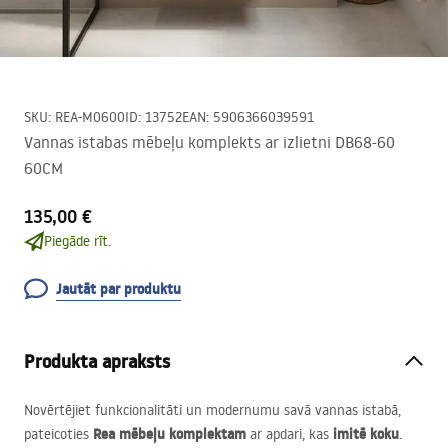
SKU
:
REA-M0600
ID
:
13752
EAN
:
5906366039591
Vannas istabas mēbeļu komplekts ar izlietni DB68-60
60CM
135,00 €
Piegāde rīt.
Jautāt par produktu
Produkta apraksts
Novērtējiet funkcionalitāti un modernumu savā vannas istabā,
Rea mēbeļu komplektam
imitē koku
pateicoties
ar apdari, kas
.