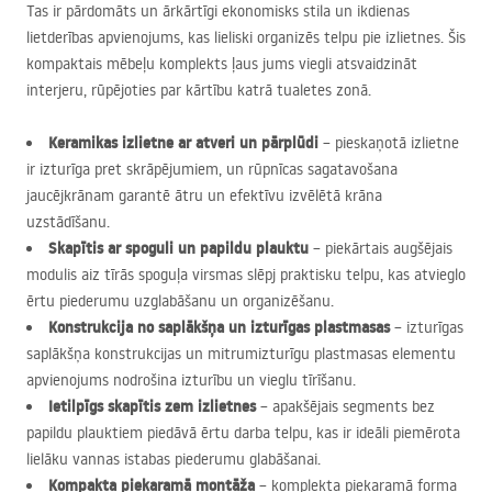
Tas ir pārdomāts un ārkārtīgi ekonomisks stila un ikdienas
lietderības apvienojums, kas lieliski organizēs telpu pie izlietnes. Šis
kompaktais mēbeļu komplekts ļaus jums viegli atsvaidzināt
interjeru, rūpējoties par kārtību katrā tualetes zonā.
Keramikas izlietne ar atveri un pārplūdi
– pieskaņotā izlietne
ir izturīga pret skrāpējumiem, un rūpnīcas sagatavošana
jaucējkrānam garantē ātru un efektīvu izvēlētā krāna
uzstādīšanu.
Skapītis ar spoguli un papildu plauktu
– piekārtais augšējais
modulis aiz tīrās spoguļa virsmas slēpj praktisku telpu, kas atvieglo
ērtu piederumu uzglabāšanu un organizēšanu.
Konstrukcija no saplākšņa un izturīgas plastmasas
– izturīgas
saplākšņa konstrukcijas un mitrumizturīgu plastmasas elementu
apvienojums nodrošina izturību un vieglu tīrīšanu.
Ietilpīgs skapītis zem izlietnes
– apakšējais segments bez
papildu plauktiem piedāvā ērtu darba telpu, kas ir ideāli piemērota
lielāku vannas istabas piederumu glabāšanai.
Kompakta piekaramā montāža
– komplekta piekaramā forma