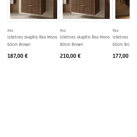
Garantijas noteikumi
Dziļums
475
mm
Warranty_Terms_and_Conditions_-_Furniture_-
_24.pdf
Rea
Rea
Rea
Izlietnes skapītis Rea Mono
Izlietnes skapītis Rea Mono
Izlietnes ska
60cm Brown
80cm Brown
60cm Brown
187,00 €
210,00 €
177,00 €