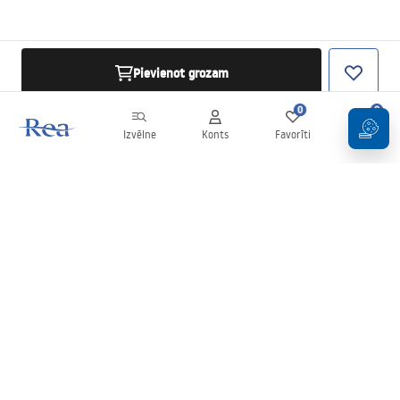
Pievienot grozam
0
0
Izvēlne
Konts
Favorīti
Grozs
Biļetens
Esiet informēti par jaunumiem un akcijām!
Pierakstīties
Ievadot un apstiprinot savus datus, jūs piekrītat saņemt biļetenu