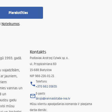
Pierakstīties
i
Noteikumos
.
Kontakts
irgū 1993. gadā.
Podlasiak Andrzej Cylwik sp. k.
ul. Przędzalniana 60
su vajadzībām,
15-688 Białystok
ar jauniem,
NIP 966-216-01-21
Telefons
rniem
+370 661 05655
amies vannas un
E-pasts
nā un
birojs@vannasistaba-rea.lv
daudzu gadu
Mūsu klientu apkalpošanas komanda ir pieejama
 visi mūsu
darba dienās: