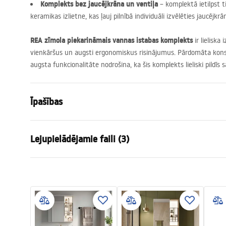
Komplekts bez jaucējkrāna un ventiļa
– komplektā ietilpst ti
keramikas izlietne, kas ļauj pilnībā individuāli izvēlēties jaucēj
REA
zīmola piekarināmais vannas istabas komplekts
ir lieliska
vienkāršus un augsti ergonomiskus risinājumus. Pārdomāta konst
augsta funkcionalitāte nodrošina, ka šis komplekts lieliski pildī
Īpašības
Krāsa
Brūns
Lejupielādējamie faili (3)
Uzstādīšanas veids
Piekaramā
Materiāls
Santehnikas
Garantijas noteikumi
Augstums
460
mm
Montā
Warranty_Terms_and_Conditions_
manua
Platums
600
mm
-_Furniture_-_24.pdf
Dziļums
475
mm