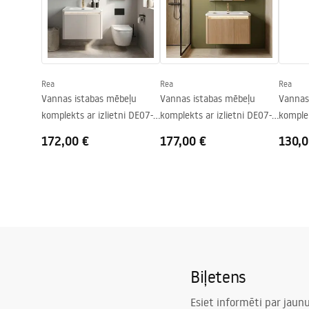
Manual
Instrukcja_monta__u_Szafki_DB8
6-60L-3.pdf
Rea
Rea
Rea
Vannas istabas mēbeļu
Vannas istabas mēbeļu
Vannas
komplekts ar izlietni DE07-
komplekts ar izlietni DE07-
komplek
60 Beige 60CM
70 Oak 70CM
60 60
172,00 €
177,00 €
130,0
Biļetens
Esiet informēti par jau