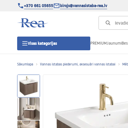
+370 661 05655
birojs@vannasistaba-rea.lv
PREMIUM
Jaunumi
Bes
Visas kategorijas
Sākumlapa
Vannas istabas piederumi, aksesuāri vannas istabai
Mēb
Dušas kabīnes
Dušas durvis
Vannas istabas dušas paliktņi
Lineāras dušas notekas