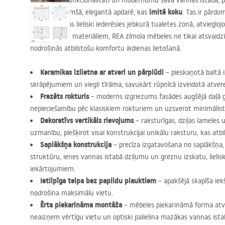
Novērtējiet funkcionalitāti un modernumu savā vannas istabā, p
ar izlietni
imitē koku
tumšā, elegantā apdarē, kas
. Tas ir pārdo
risinājums, kas lieliski iederēsies jebkurā tualetes zonā, atvieglo
no izturīgiem materiāliem,
REA
zīmola mēbeles ne tikai atsvaidzin
nodrošinās atbilstošu komfortu ikdienas lietošanā.
Keramikas izlietne ar atveri un pārplūdi
– pieskaņotā baltā iz
skrāpējumiem un viegli tīrāma, savukārt rūpnīcā izveidotā atvere 
Frezēts rokturis
– moderns izgriezums fasādes augšējā daļā 
nepieciešamību pēc klasiskiem rokturiem un uzsverot minimālist
Dekoratīvs vertikāls rievojums
– raksturīgas, dziļas lameles
uzmanību, piešķirot visai konstrukcijai unikālu raksturu, kas at
Saplākšņa konstrukcija
– precīza izgatavošana no saplākšņa,
struktūru, ienes vannas istabā dziļumu un greznu izskatu, lieli
iekārtojumiem.
Ietilpīga telpa bez papildu plauktiem
– apakšējā skapīša iek
nodrošina maksimālu vietu.
Ērta piekarināma montāža
– mēbeles piekarināmā forma atvi
neaizņem vērtīgu vietu un optiski palielina mazākas vannas ista