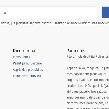
 datus, jūs piekrītat saņemt biļetenu saskaņā ar noteikumiem, kas noteikt
Klientu zona
Par mums
REA zīmols debitēja Polijas t
Mans konts
Pasūtījumu vēsture
Kopš tā laika, reaģējot uz jū
Atgrieziet produktus
mēs papildinām piedāvājumu 
Iesniedziet sūdzību
augstas kvalitātes un mode
produktiem. Mēs specializēj
virtuves jaucējkrānu ražoša
importēšanā. Balstoties uz 
pieredzi, mēs garantējam, ka