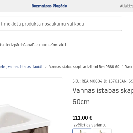
Bezmaksas Piegāde
Atlaide
tseller
Izpārdošana
Par mums
Kontakti
eles, vannas istabas plaukti
Vannas istabas skapis ar izlietni Rea DB86-60L-1 Dar
SKU
:
REA-M0604
ID
:
13761
EAN
:
5
Vannas istabas skap
60cm
111,00 €
Izvēlieties variantu