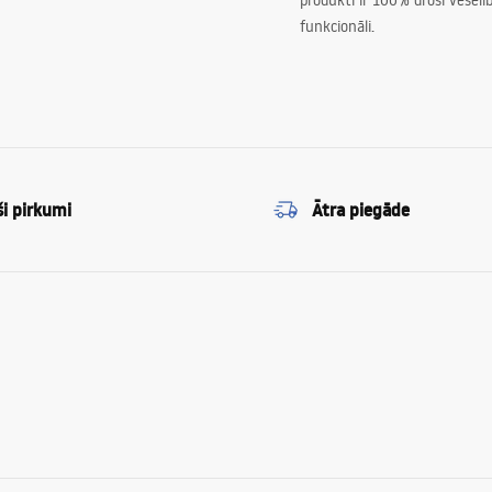
produkti ir 100% droši veselīb
funkcionāli.
ši pirkumi
Ātra piegāde