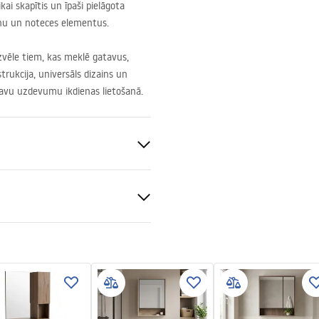
kai skapītis un īpaši pielāgota
krānu un noteces elementus.
 izvēle tiem, kas meklē gatavus,
rukcija, universāls dizains un
s savu uzdevumu ikdienas lietošanā.
 keramika, Saplāksnis
žas instrukcija
l.pdf