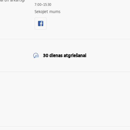
ai un ārkārtīgi
7:00–15:30
Sekojiet mums
30 dienas atgriešanai