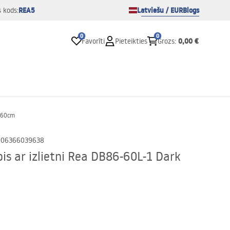
REA5
Latviešu / EUR
Blogs
s kods:
0
0
0,00 €
Favorīti
Pieteikties
Grozs
:
k 60cm
906366039638
is ar izlietni Rea DB86-60L-1 Dark