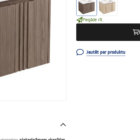
Piegāde rīt.
Jautāt par produktu