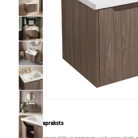
Tualetes
Izlietnes
Vannas un ekrāni
Vannas istabas jaucējkrāni
Vannas istabas dušas
Virtuve
Vannas istabas piederumi
Produkta apraksts