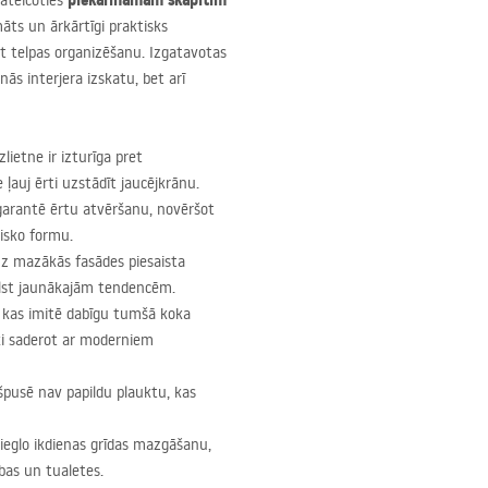
piekarināmam skapītim
ateicoties
māts un ārkārtīgi praktisks
jot telpas organizēšanu. Izgatavotas
ās interjera izskatu, bet arī
lietne ir izturīga pret
ļauj ērti uzstādīt jaucējkrānu.
garantē ērtu atvēršanu, novēršot
isko formu.
 uz mazākās fasādes piesaista
bilst jaunākajām tendencēm.
 kas imitē dabīgu tumšā koka
ski saderot ar moderniem
špusē nav papildu plauktu, kas
eglo ikdienas grīdas mazgāšanu,
bas un tualetes.