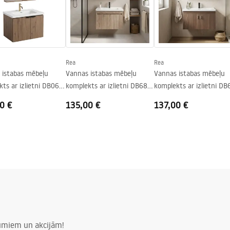
Rea
Rea
 istabas mēbeļu
Vannas istabas mēbeļu
Vannas istabas mēbeļu
ts ar izlietni DB06-
komplekts ar izlietni DB68-
komplekts ar izlietni DB
cm
60 60CM
70 70CM
0 €
135,00 €
137,00 €
numiem un akcijām!