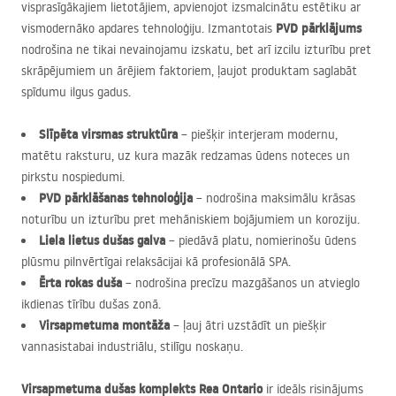
visprasīgākajiem lietotājiem, apvienojot izsmalcinātu estētiku ar
PVD
pārklājums
vismodernāko apdares tehnoloģiju. Izmantotais
nodrošina ne tikai nevainojamu izskatu, bet arī izcilu izturību pret
skrāpējumiem un ārējiem faktoriem, ļaujot produktam saglabāt
spīdumu ilgus gadus.
Slīpēta virsmas struktūra
– piešķir interjeram modernu,
matētu raksturu, uz kura mazāk redzamas ūdens noteces un
pirkstu nospiedumi.
PVD
pārklāšanas tehnoloģija
– nodrošina maksimālu krāsas
noturību un izturību pret mehāniskiem bojājumiem un koroziju.
Liela lietus dušas galva
– piedāvā platu, nomierinošu ūdens
plūsmu pilnvērtīgai relaksācijai kā profesionālā
SPA
.
Ērta rokas duša
– nodrošina precīzu mazgāšanos un atvieglo
ikdienas tīrību dušas zonā.
Virsapmetuma montāža
– ļauj ātri uzstādīt un piešķir
vannasistabai industriālu, stilīgu noskaņu.
Virsapmetuma dušas komplekts Rea Ontario
ir ideāls risinājums