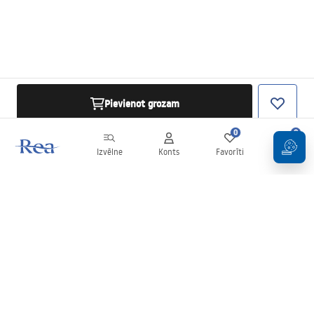
Pievienot grozam
0
0
Izvēlne
Konts
Favorīti
Grozs
Biļetens
Esiet informēti par jaunumiem un akcijām!