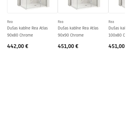
Maks. augstums
1240
mm
Warranty_Terms_and_Conditions_Faucets_-_5.pdf
Vannas snīpis
Nē
Spiediena regulēšana
Jā
Rea
Rea
Rea
Montāžas instrukcija
Dušas kabīne Rea Atlas
Dušas kabīne Rea Atlas
Dušas kabīne
Anti-Calc sistēma
Jā
shower_set.pdf
90x80 Chrome
90x90 Chrome
100x80 Chr
Pārklājuma tehnoloģija
PVD
442,00 €
451,00 €
451,00 €
Savienojumu attālums
150
mm
Garantija
24 mēneši