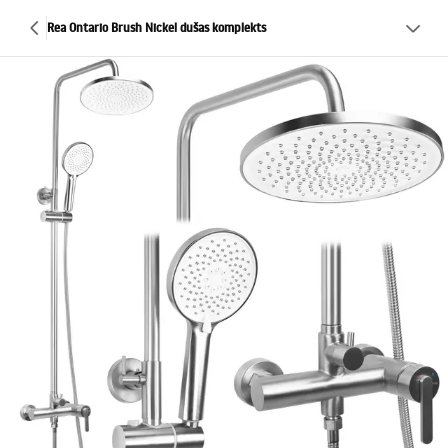
Rea Ontario Brush Nickel dušas komplekts