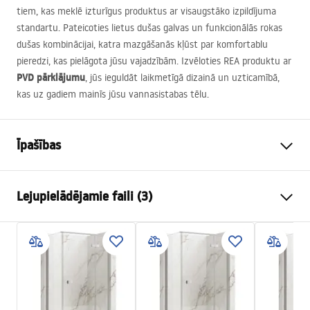
tiem, kas meklē izturīgus produktus ar visaugstāko izpildījuma
standartu. Pateicoties lietus dušas galvas un funkcionālās rokas
dušas kombinācijai, katra mazgāšanās kļūst par komfortablu
pieredzi, kas pielāgota jūsu vajadzībām. Izvēloties
REA
produktu ar
PVD
pārklājumu
, jūs ieguldāt laikmetīgā dizainā un uzticamībā,
kas uz gadiem mainīs jūsu vannasistabas tēlu.
Īpašības
Krāsa
Matēts tērauds
Lejupielādējamie faili (3)
Materiāls
Misiņš, ABS
Jaucējkrāna tips
Vienasviras
Drošības informācija
Uzstādīšanas veids
Eksponēts
Safety_Information_Shower_set.pdf
Augstuma regulēšana
Jā
Min. augstums
740
mm
Garantijas noteikumi