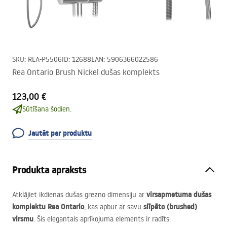
SKU
:
REA-P5506
ID
:
12688
EAN
:
5906366022586
Rea Ontario Brush Nickel dušas komplekts
123,00 €
Sūtīšana šodien.
Jautāt par produktu
Produkta apraksts
virsapmetuma dušas
Atklājiet ikdienas dušas grezno dimensiju ar
komplektu Rea Ontario
slīpēto (brushed)
, kas apbur ar savu
virsmu
. Šis elegantais aprīkojuma elements ir radīts