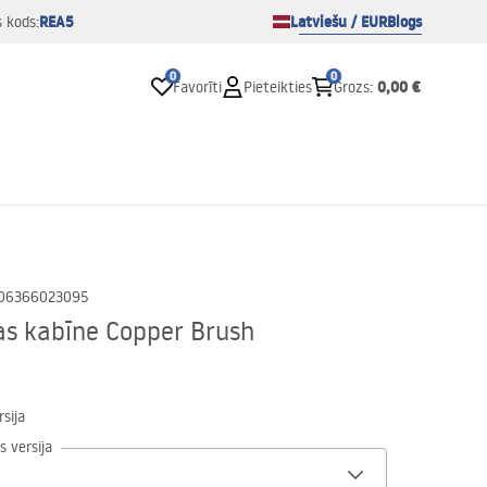
REA5
Latviešu / EUR
Blogs
s kods:
0
0
0,00 €
Favorīti
Pieteikties
Grozs
:
06366023095
as kabīne Copper Brush
sija
s versija