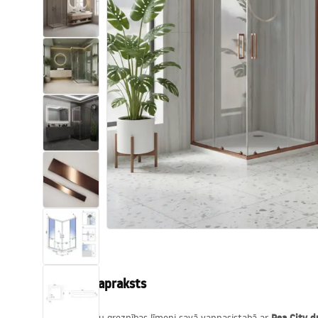
Tualetes
Izlietnes
Vannas un ekrāni
Vannas istabas jaucējkrāni
Vannas istabas dušas
Virtuve
Vannas istabas piederumi
Produkta apraksts