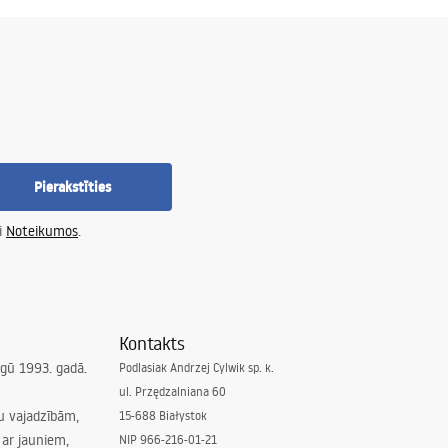
Pierakstīties
i
Noteikumos
.
Kontakts
irgū 1993. gadā.
Podlasiak Andrzej Cylwik sp. k.
ul. Przędzalniana 60
su vajadzībām,
15-688 Białystok
ar jauniem,
NIP 966-216-01-21