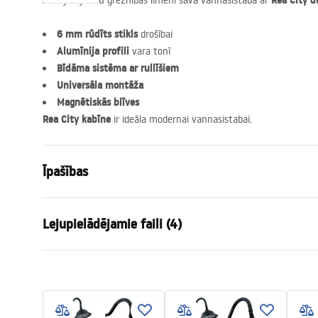
Rea City d
Atklājiet jaunu greznības līmeni savā vannasistabā ar
6 mm rūdīts stikls
drošībai
Alumīnija profili
vara tonī
Bīdāma sistēma ar rullīšiem
Universāla montāža
Magnētiskās blīves
Rea City kabīne
ir ideāla modernai vannasistabai.
Īpašības
Izmērs (durvis x siena)
80x80
Lejupielādējamie faili (4)
Krāsa
Matēts varš
Kabīnes tips
Stūris
Instrukcja_montażu_FR
show
Stikla krāsa
Transparen
Cabine de douche City FR.pdf
shower
Atvēršanas metode
Bīdāmās