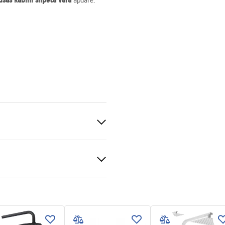
ušas kabīni
slīpēta vara
apdarē.
er manual
t 4mm, Transparent 5mm
 manual.pdf