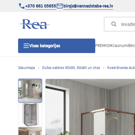
+370 661 05655
birojs@vannasistaba-rea.lv
PREMIUM
Jaunumi
Bes
Visas kategorijas
Sākumlapa
Dušas kabīnes 90x90, 80x80 un citas
Kvadrātveida duš
Dušas kabīnes
Dušas durvis
Vannas istabas dušas paliktņi
Lineāras dušas notekas