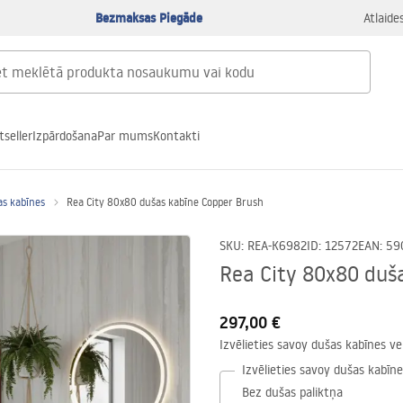
Bezmaksas Piegāde
Atlaide
tseller
Izpārdošana
Par mums
Kontakti
as kabīnes
Rea City 80x80 dušas kabīne Copper Brush
SKU
:
REA-K6982
ID
:
12572
EAN
:
59
Rea City 80x80 duš
297,00 €
Izvēlieties savoy dušas kabīnes ver
Izvēlieties savoy dušas kabīne