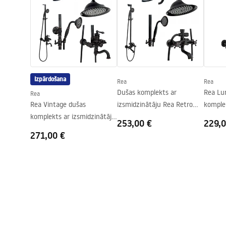
Seria
City
Instr
Instrukcja montażu brodzika
Montāža
Uz dušas pal
Instru
Instrukcja_montazu.pdf
Augstums (mm)
1900
mm
PL.pdf
Dušas kabīnes virziens
Universal
Garantija
24 mēneši
Izpārdošana
Rea
Rea
Easy Clean pārklājums
Nē
Dušas komplekts ar
Rea Lu
Rea
Rea Vintage dušas
izsmidzinātāju Rea Retro
komple
komplekts ar izsmidzinātāju
Aged Black
253,00 €
229,0
Melns
271,00 €