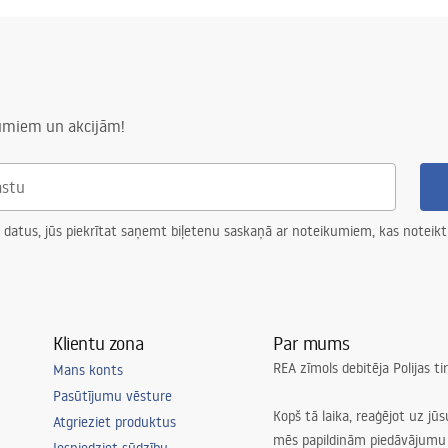
numiem un akcijām!
 datus, jūs piekrītat saņemt biļetenu saskaņā ar noteikumiem, kas noteikt
Klientu zona
Par mums
REA zīmols debitēja Polijas t
Mans konts
Pasūtījumu vēsture
Kopš tā laika, reaģējot uz jū
Atgrieziet produktus
mēs papildinām piedāvājumu 