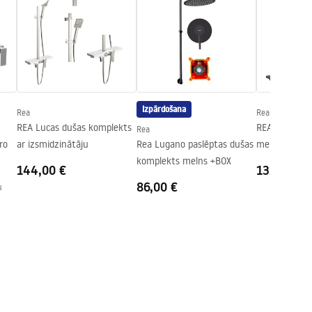
Izpārdošana
Rea
Rea
REA Lucas dušas komplekts
REA Vigo duš
Rea
ro
ar izsmidzinātāju
Rea Lugano paslēptas dušas
melns
komplekts melns +BOX
144,00 €
132,00 €
86,00 €
u