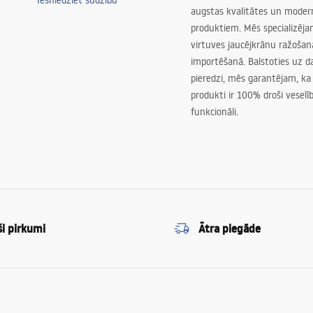
Iesniedziet sūdzību
augstas kvalitātes un mode
produktiem. Mēs specializēj
virtuves jaucējkrānu ražoša
importēšanā. Balstoties uz 
pieredzi, mēs garantējam, ka
produkti ir 100% droši veselīb
funkcionāli.
ši pirkumi
Ātra piegāde