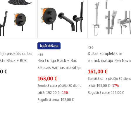
ukcja montażu
iktņa vai uz grīdas
kcja montażu kabiny City
Izpārdošana
Rea
ngo paslēpts dušas
Dušas komplekts ar
Rea
kts Black + BOX
Rea Lungo Black + Box
izsmidzinātāju Rea Nava
Slēptais vannas maisītājs
0 €
161,00 €
163,00 €
Zemākā cena pēdējo 30 dien
Zemākā cena pēdējo 30 dienu
laikā:
195,00 €
-
17
%
laikā:
192,00 €
-
15
%
Regulārā cena
:
195,00 €
Regulārā cena
:
192,00 €