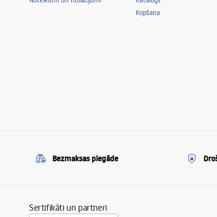
Noteikumi un nosacījumi
Katalogs
Kopšana
Bezmaksas piegāde
Dro
Sertifikāti un partneri