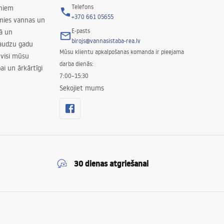
Telefons
rniem
+370 661 05655
amies vannas un
E-pasts
nā un
birojs@vannasistaba-rea.lv
daudzu gadu
Mūsu klientu apkalpošanas komanda ir pieejama
 visi mūsu
darba dienās:
ai un ārkārtīgi
7:00–15:30
Sekojiet mums
30 dienas atgriešanai