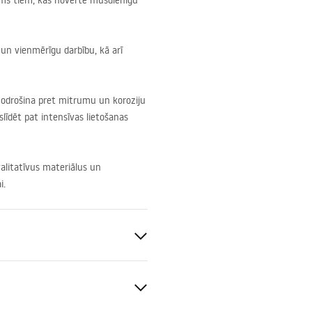
jums tiem, kas novērtē mūsdienīgu
 un vienmērīgu darbību, kā arī
 nodrošina pret mitrumu un koroziju
i slīdēt pat intensīvas lietošanas
valitatīvus materiālus un
i.