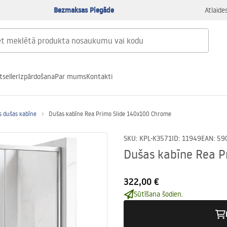
Bezmaksas Piegāde
Atlaide
tseller
Izpārdošana
Par mums
Kontakti
s dušas kabīne
Dušas kabīne Rea Primo Slide 140x100 Chrome
SKU
:
KPL-K3571
ID
:
11949
EAN
:
59
Dušas kabīne Rea P
322,00 €
Sūtīšana šodien.