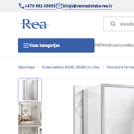
+370 661 05655
birojs@vannasistaba-rea.lv
PREMIUM
Jaunumi
Bes
Visas kategorijas
Sākumlapa
Dušas kabīnes 90x90, 80x80 un citas
Taisnstūra forma
Dušas kabīnes
Dušas durvis
Vannas istabas dušas paliktņi
Lineāras dušas notekas