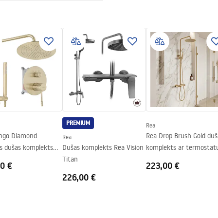
nt 4mm
dīšanas instrukcija
 Primo Slide.pdf
iktņa vai uz grīdas
 pa labi
PREMIUM
Rea
ngo Diamond
Rea Drop Brush Gold duš
Rea
ts dušas komplekts
Dušas komplekts Rea Vision
komplekts ar termostat
Gold + BOX
Titan
0 €
223,00 €
226,00 €