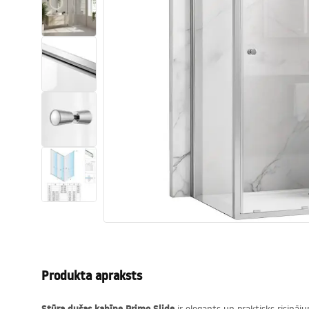
Tualetes
Izlietnes
Vannas un ekrāni
Vannas istabas jaucējkrāni
Vannas istabas dušas
Virtuve
Vannas istabas piederumi
Produkta apraksts