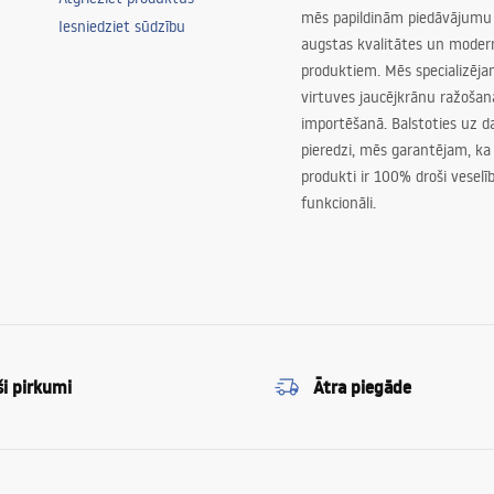
mēs papildinām piedāvājumu 
Iesniedziet sūdzību
augstas kvalitātes un mode
produktiem. Mēs specializēj
virtuves jaucējkrānu ražoša
importēšanā. Balstoties uz 
pieredzi, mēs garantējam, ka
produkti ir 100% droši veselīb
funkcionāli.
ši pirkumi
Ātra piegāde