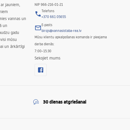
ar jauniem,
NIP 966-216-01-21
Telefons
rniem
+370 661 05655
amies vannas un
E-pasts
nā un
birojs@vannasistaba-rea.lv
daudzu gadu
Mūsu klientu apkalpošanas komanda ir pieejama
 visi mūsu
darba dienās:
ai un ārkārtīgi
7:00–15:30
Sekojiet mums
30 dienas atgriešanai