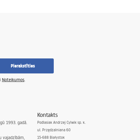
Pierakstīties
i
Noteikumos
.
Kontakts
irgū 1993. gadā.
Podlasiak Andrzej Cylwik sp. k.
ul. Przędzalniana 60
su vajadzībām,
15-688 Białystok