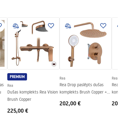
PREMIUM
Rea
Rea
as
Rea Drop paslēpts dušas
Rea Drop pas
Rea
u
Dušas komplekts Rea Vision
komplekts Brush Copper +
komplekts Ti
Brush Copper
BOX
202,00 €
202,00 €
225,00 €