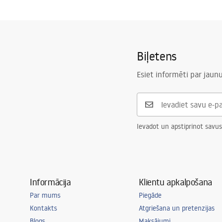
Biļetens
Esiet informēti par jau
Ievadot un apstiprinot savus
Informācija
Klientu apkalpošana
Par mums
Piegāde
Kontakts
Atgriešana un pretenzijas
Blogs
Maksājumi