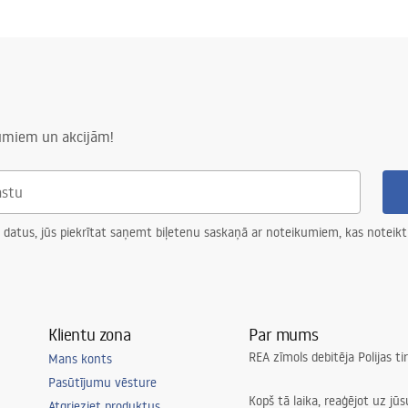
numiem un akcijām!
 datus, jūs piekrītat saņemt biļetenu saskaņā ar noteikumiem, kas noteikt
Klientu zona
Par mums
REA zīmols debitēja Polijas t
Mans konts
Pasūtījumu vēsture
Kopš tā laika, reaģējot uz jū
Atgrieziet produktus