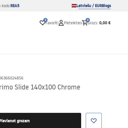
REA5
Latviešu / EUR
Blogs
s kods:
0
0
0,00 €
Favorīti
Pieteikties
Grozs
:
06366024856
rimo Slide 140x100 Chrome
Pievienot grozam