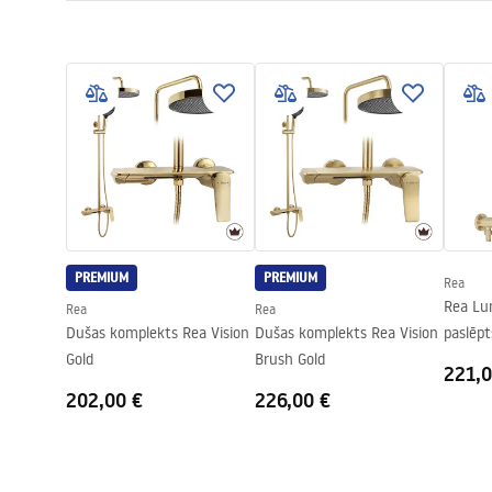
Kabīnes tips
Stūris
Warunki bezpieczeństwa
Stikla krāsa
Transpare
Uzstā
WARUNKI BEZPIECZENSTWA
Kabina
Atvēršanas metode
Bīdāmās
KABINY DRZWI PARAWANY.pdf
Seria
Primo
Montāža
Uz dušas pal
Tehniskais rasējums
Augstums (mm)
1900
mm
PRIMO SLIDE WITH SIDE PANEL.pdf
Dušas kabīnes virziens
Pa kreisi vai
Garantija
24 mēneši
PREMIUM
PREMIUM
Rea
Easy Clean pārklājums
Nē
Rea Lu
Rea
Rea
Dušas komplekts Rea Vision
Dušas komplekts Rea Vision
paslēp
Gold
Brush Gold
Brush 
221,0
202,00 €
226,00 €