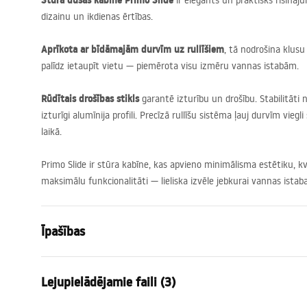
Stūra dušas kabīne Primo Slide
ir elegants un praktisks risinā
dizainu un ikdienas ērtības.
Aprīkota ar bīdāmajām durvīm uz rullīšiem
, tā nodrošina klusu
palīdz ietaupīt vietu — piemērota visu izmēru vannas istabām.
Rūdītais drošības stikls
garantē izturību un drošību. Stabilitāti
izturīgi alumīnija profili. Precīzā rullīšu sistēma ļauj durvīm viegl
laikā.
Primo Slide ir stūra kabīne, kas apvieno minimālisma estētiku, k
maksimālu funkcionalitāti — lieliska izvēle jebkurai vannas istaba
Īpašības
Izmērs (durvis x siena)
140x100
Lejupielādējamie faili (3)
Krāsa
hroms