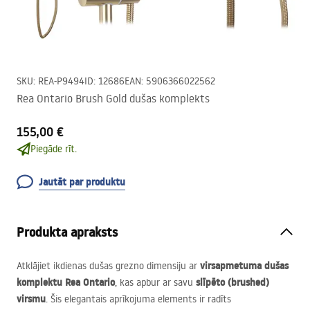
SKU
:
REA-P9494
ID
:
12686
EAN
:
5906366022562
Rea Ontario Brush Gold dušas komplekts
155,00 €
Piegāde rīt.
Jautāt par produktu
Produkta apraksts
virsapmetuma dušas
Atklājiet ikdienas dušas grezno dimensiju ar
komplektu Rea Ontario
slīpēto (brushed)
, kas apbur ar savu
virsmu
. Šis elegantais aprīkojuma elements ir radīts