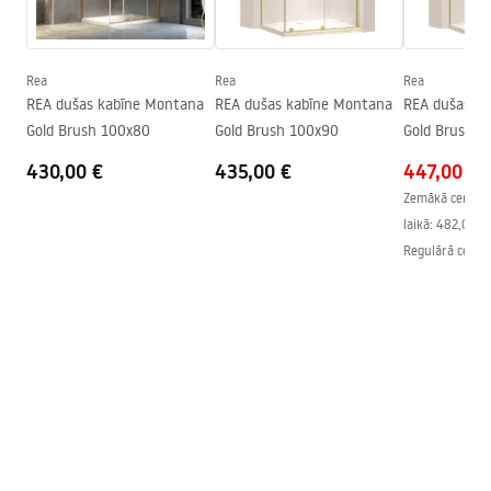
Maks. augstums
1240
mm
Warranty_Terms_and_Conditions_Faucets_-_5.pdf
Vannas snīpis
Nē
Spiediena regulēšana
Jā
Rea
Rea
Rea
Montāžas instrukcija
REA dušas kabīne Montana
REA dušas kabīne Montana
REA dušas k
Anti-Calc sistēma
Jā
shower_set.pdf
Gold Brush 100x80
Gold Brush 100x90
Gold Brush 1
Pārklājuma tehnoloģija
PVD
430,00 €
435,00 €
447,00 €
Savienojumu attālums
150
mm
Zemākā cena pē
Garantija
24 mēneši
laikā:
482,00 €
Regulārā cena
: