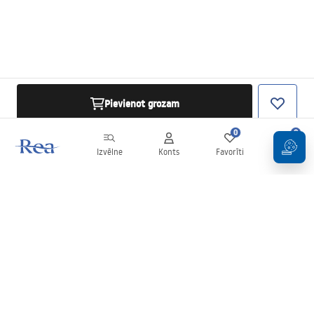
Pievienot grozam
0
0
Izvēlne
Konts
Favorīti
Grozs
Biļetens
Esiet informēti par jaunumiem un akcijām!