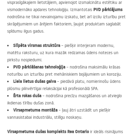
visprasīgākajiem lietotājiem, apvienojot izsmalcinātu estētiku ar
PVD
pārklājums
vismodernāko apdares tehnoloģiju. Izmantotais
nodrošina ne tikai nevainojamu izskatu, bet arī izcilu izturību pret
skrāpējumiem un ārējiem faktoriem, ļaujot produktam saglabāt
spīdumu ilgus gadus.
Slīpēta virsmas struktūra
– piešķir interjeram modernu,
matētu raksturu, uz kura mazāk redzamas ūdens noteces un
pirkstu nospiedumi.
PVD
pārklāšanas tehnoloģija
– nodrošina maksimālu krāsas
noturību un izturību pret mehāniskiem bojājumiem un koroziju.
Liela lietus dušas galva
– piedāvā platu, nomierinošu ūdens
plūsmu pilnvērtīgai relaksācijai kā profesionālā
SPA
.
Ērta rokas duša
– nodrošina precīzu mazgāšanos un atvieglo
ikdienas tīrību dušas zonā.
Virsapmetuma montāža
– ļauj ātri uzstādīt un piešķir
vannasistabai industriālu, stilīgu noskaņu.
Virsapmetuma dušas komplekts Rea Ontario
ir ideāls risinājums