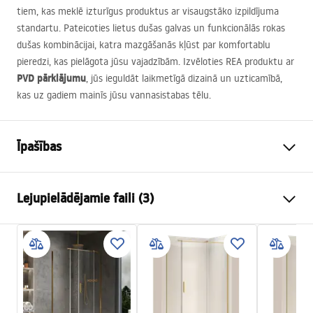
tiem, kas meklē izturīgus produktus ar visaugstāko izpildījuma
standartu. Pateicoties lietus dušas galvas un funkcionālās rokas
dušas kombinācijai, katra mazgāšanās kļūst par komfortablu
pieredzi, kas pielāgota jūsu vajadzībām. Izvēloties
REA
produktu ar
PVD
pārklājumu
, jūs ieguldāt laikmetīgā dizainā un uzticamībā,
kas uz gadiem mainīs jūsu vannasistabas tēlu.
Īpašības
Krāsa
Matēts zelts
Lejupielādējamie faili (3)
Materiāls
Misiņš, ABS
Jaucējkrāna tips
Vienasviras
Drošības informācija
Uzstādīšanas veids
Eksponēts
Safety_Information_Shower_set.pdf
Augstuma regulēšana
Jā
Min. augstums
740
mm
Garantijas noteikumi