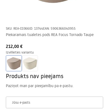
SKU
:
REA-C0366
ID
:
13744
EAN
:
5906366040955
Piekaramais tualetes pods REA Focus Tornado Taupe
212,00 €
Izvēlieties variantu
Produkts nav pieejams
Paziņot man par pieejamību pa e-pastu.
Jūsu e-pasts