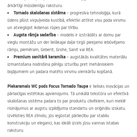
ārkārtīgi mūsdienīgu raksturu.
Tornado skalošanas sistēma
– progresīva tehnoloģija, kurā
ūdens plūst virpuļveida kustībā, efektīvi attīrot visu poda virsmu
un atvieglojot ikdienas rūpes par tīrību.
Augsta rāmja saderība
– modelis ir izstrādāts ar domu par
vieglu montāžu un der lielākajai daļai tirgū pieejamo iebūvējamo
rāmju, piemēram, Geberit, Grohe, Sanit vai
REA
.
Premium sanitārā keramika
– augstākās kvalitātes materiālu
izmantošana nodrošina pilnīgu izturību pret mehāniskiem
bojājumiem un padara matēto virsmu vienkāršu kopšanā.
Piekaramais WC pods Focus Tornado Taupe
ir lielisks inovācijas un
pārlaicīgas estētikas apvienojums. Tā unikālā tekstūra un efektīvā
skalošanas sistēma padara to par produktu cilvēkiem, kuri meklē
risinājumus ar augstu izpildījuma standartu un oriģinālu izskatu.
Izvēloties
REA
zīmolu, jūs iegūstat pārliecību par stabilu
konstrukciju un eleganci, kas ideāli izcels jūsu vannas istabas
raksturu.