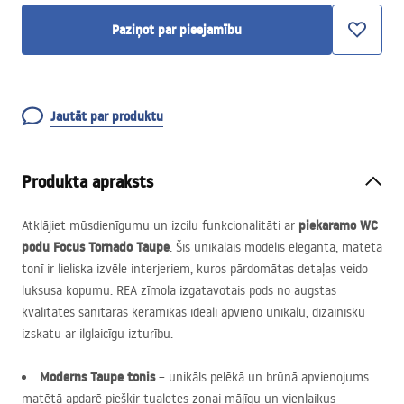
Paziņot par pieejamību
Jautāt par produktu
Produkta apraksts
piekaramo WC
Atklājiet mūsdienīgumu un izcilu funkcionalitāti ar
podu Focus Tornado Taupe
. Šis unikālais modelis elegantā, matētā
tonī ir lieliska izvēle interjeriem, kuros pārdomātas detaļas veido
luksusa kopumu.
REA
zīmola izgatavotais pods no augstas
kvalitātes sanitārās keramikas ideāli apvieno unikālu, dizainisku
izskatu ar ilglaicīgu izturību.
Moderns Taupe tonis
– unikāls pelēkā un brūnā apvienojums
matētā apdarē piešķir tualetes zonai mājīgu un vienlaikus