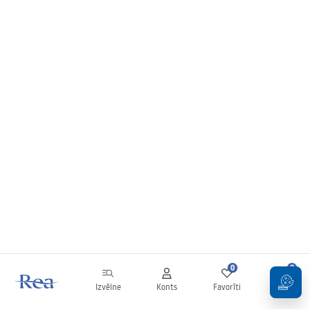
0
0
Izvēlne
Konts
Favorīti
Grozs