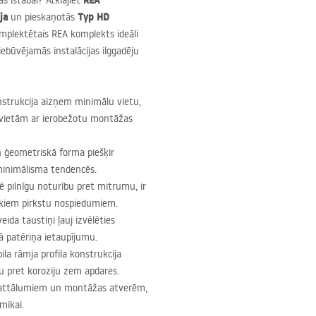
REA
s istabai? Atklājiet
ja
Typ HD
un pieskaņotās
omplektētais
REA
komplekts ideāli
ebūvējamās instalācijas ilggadēju
strukcija aizņem minimālu vietu,
 vietām ar ierobežotu montāžas
 ģeometriskā forma piešķir
n minimālisma tendencēs.
 pilnīgu noturību pret mitrumu, ir
iskiem pirkstu nospiedumiem.
eida taustiņi ļauj izvēlēties
ā patēriņa ietaupījumu.
la rāmja profila konstrukcija
u pret koroziju zem apdares.
 attālumiem un montāžas atverēm,
mikai.