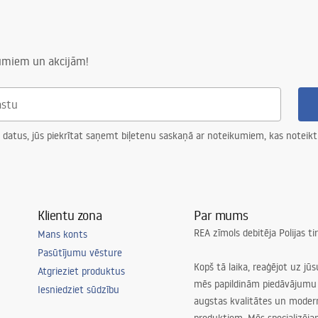
tērauda konstrukcijai, 24
numiem un akcijām!
iem elementiem
 datus, jūs piekrītat saņemt biļetenu saskaņā ar noteikumiem, kas noteikt
Klientu zona
Par mums
REA zīmols debitēja Polijas t
Mans konts
Pasūtījumu vēsture
Kopš tā laika, reaģējot uz jū
Atgrieziet produktus
mēs papildinām piedāvājumu 
Iesniedziet sūdzību
augstas kvalitātes un mode