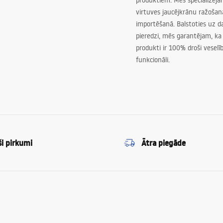
produktiem. Mēs specializēj
virtuves jaucējkrānu ražoša
importēšanā. Balstoties uz 
pieredzi, mēs garantējam, ka
produkti ir 100% droši veselīb
funkcionāli.
ši pirkumi
Ātra piegāde