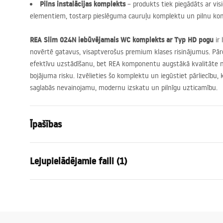
Pilns instalācijas komplekts
– produkts tiek piegādāts ar v
elementiem, tostarp pieslēguma cauruļu komplektu un pilnu kom
REA
Slim 024N iebūvējamais WC komplekts ar Typ HD pogu
ir 
novērtē gatavus, visaptverošus premium klases risinājumus. Pār
efektīvu uzstādīšanu, bet
REA
komponentu augstākā kvalitāte no
bojājuma risku. Izvēlieties šo komplektu un iegūstiet pārliecību,
saglabās nevainojamu, modernu izskatu un pilnīgu uzticamību.
Īpašības
Rāmja tips
WC podiem
Lejupielādējamie faili (1)
Modelis
024N
Savietojamas skalošanas pogas
Tips HD
Montāžas instrukcija
Minimālais uzstādīšanas dziļums
130 mm
Instrukcja_monta__u_i_obs__ugi_Stela__a_podtynkowego__WC_
Montāžas skrūvju atstarpe
18 cm, 23 