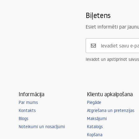
Izskalojamais
3 / 6
Biļetens
Tapis d'insonorisation inclusīvi
Jā
Garantija
120 mēneši 
Esiet informēti par jau
mēneši cit
Ievadot un apstiprinot savus
Informācija
Klientu apkalpošana
Par mums
Piegāde
Kontakts
Atgriešana un pretenzijas
Blogs
Maksājumi
Noteikumi un nosacījumi
Katalogs
Kopšana