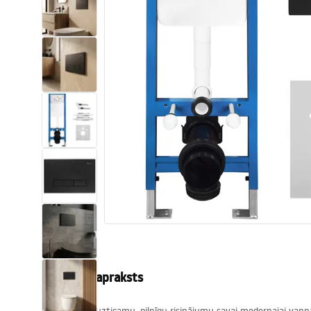
Tualetes
Izlietnes
Vannas un ekrāni
Vannas istabas jaucējkrāni
Vannas istabas dušas
Virtuve
Vannas istabas piederumi
Produkta apraksts