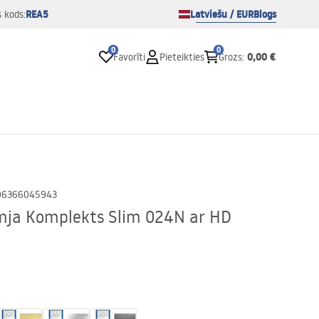
REA5
Latviešu / EUR
Blogs
s kods:
0
0
0,00 €
Favorīti
Pieteikties
Grozs
:
06366045943
ja Komplekts Slim 024N ar HD