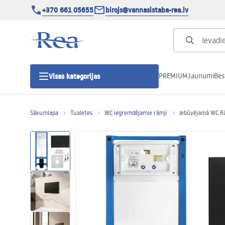
+370 661 05655
birojs@vannasistaba-rea.lv
PREMIUM
Jaunumi
Bes
Visas kategorijas
Sākumlapa
Tualetes
WC iegremdējamie rāmji
Iebūvējamā WC Rā
Dušas kabīnes
Dušas durvis
Vannas istabas dušas paliktņi
Lineāras dušas notekas