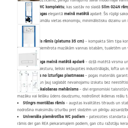
Vai meklējat uzticamu, pilnīgu risinājumu savai modernajai vanna
iebūvējamo WC komplektu
Slim 024N rām
, kas sastāv no slaidā
skalošanas pogas
melnā matētā
elegantā
apdarē. Šis rūpīgi sak
apvieno maksimālu vietas ekonomiju, minimālistisku dizainu un i
izturību.
Īpaši slaids rāmis (platums 35 cm)
– kompakta Slim tipa kon
tāpēc lieliski piemērota mazākām vannas istabām, tualetēm un
telpu.
Typ HD poga melnā matētā apdarē
– dziļā matētā virsma un
izteiksmīgu raksturu, lieliski iekļaujoties industriālajās, lofta u
Izgatavots no izturīgas plastmasas
– pogas materiāls garantē
viegli tīrāms un ļauj saglabāt nevainojamu izskatu bez neestēt
Divkāršs skalošanas mehānisms
– divi ergonomiski taisnstūrv
mazāku vai lielāku ūdens daudzumu, nodrošinot ikdienas reālu t
Stingrs montāžas rāmis
– augstas kvalitātes tērauds un stabi
nodrošina maksimālu izturību pret slodzēm un pilnīgu aizsardzīb
Universāla piemērotība WC podiem
– pateicoties standarta
rāmis der gan
REA
piekaramajiem podiem, gan citu ražotāju kera