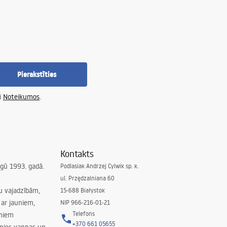
Pierakstīties
i
Noteikumos
.
Kontakts
irgū 1993. gadā.
Podlasiak Andrzej Cylwik sp. k.
ul. Przędzalniana 60
su vajadzībām,
15-688 Białystok
ar jauniem,
NIP 966-216-01-21
Telefons
rniem
+370 661 05655