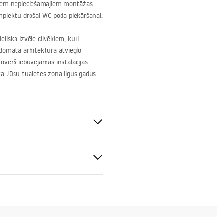
isiem nepieciešamajiem montāžas
plektu drošai WC poda piekāršanai.
lieliska izvēle cilvēkiem, kuri
domātā arhitektūra atvieglo
vērš iebūvējamās instalācijas
 ka Jūsu tualetes zona ilgus gadus
SLIM_024N.pdf
cm