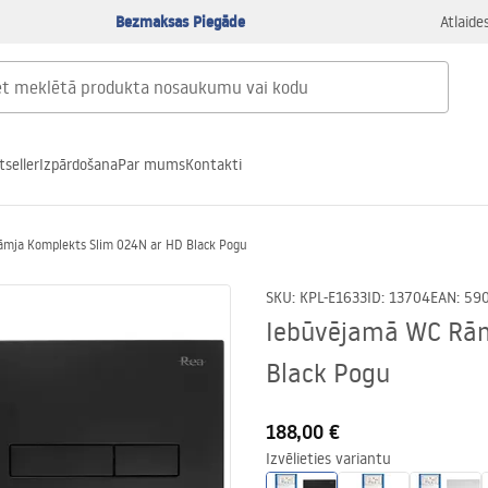
Bezmaksas Piegāde
Atlaide
tseller
Izpārdošana
Par mums
Kontakti
mja Komplekts Slim 024N ar HD Black Pogu
SKU
:
KPL-E1633
ID
:
13704
EAN
:
59
Iebūvējamā WC Rām
Black Pogu
188,00 €
Izvēlieties variantu