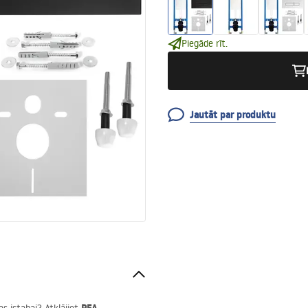
Piegāde rīt.
Jautāt par produktu