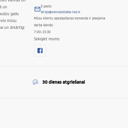
amies vannas un
E-pasts
nā un
birojs@vannasistaba-rea.lv
daudzu gadu
Mūsu klientu apkalpošanas komanda ir pieejama
 visi mūsu
darba dienās:
ai un ārkārtīgi
7:00–15:30
Sekojiet mums
30 dienas atgriešanai