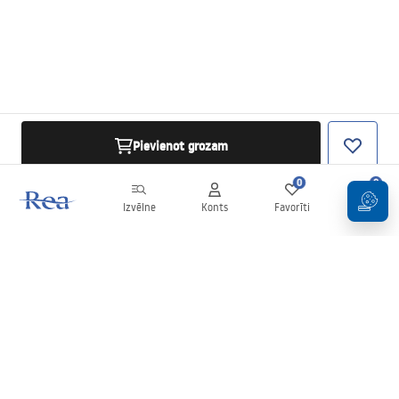
Pievienot grozam
0
0
Izvēlne
Konts
Favorīti
Grozs
Biļetens
Esiet informēti par jaunumiem un akcijām!