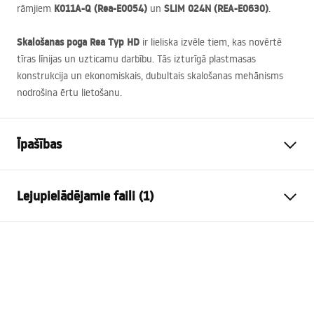
K011A-Q (Rea-E0054)
SLIM
024N (
REA
-E0630)
rāmjiem
un
.
Skalošanas poga Rea Typ HD
ir lieliska izvēle tiem, kas novērtē
tīras līnijas un uzticamu darbību. Tās izturīgā plastmasas
konstrukcija un ekonomiskais, dubultais skalošanas mehānisms
nodrošina ērtu lietošanu.
Īpašības
Krāsa
Melns
Lejupielādējamie faili (1)
Materiāls
Plastmasa
Augstums
160
mm
Uzstādīšanas instrukcija
Platums
245
mm
STELA___PODTYNKOWY_WC_K011A-Q.pdf
Dziļums
35
mm
Saderīgs rāmītis iebūvētai
K011A-Q , Slim 024N
tvertnei