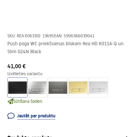
SKU
:
REA-E0633
ID
:
13695
EAN
:
5906366039041
Push poga WC priekšsienas blokam Rea HD K011A-Q un
Slim 024N Black
41,00 €
Izvēlieties variantu
Sūtīšana šodien.
Jautāt par produktu