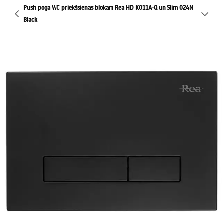
Push poga WC priekšsienas blokam Rea HD K011A-Q un Slim 024N
Black