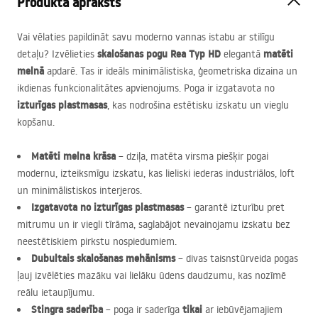
Produkta apraksts
Vai vēlaties papildināt savu moderno vannas istabu ar stilīgu
skalošanas pogu Rea Typ HD
matēti
detaļu? Izvēlieties
elegantā
melnā
apdarē. Tas ir ideāls minimālistiska, ģeometriska dizaina un
ikdienas funkcionalitātes apvienojums. Poga ir izgatavota no
izturīgas plastmasas
, kas nodrošina estētisku izskatu un vieglu
kopšanu.
Matēti melna krāsa
– dziļa, matēta virsma piešķir pogai
modernu, izteiksmīgu izskatu, kas lieliski iederas industriālos, loft
un minimālistiskos interjeros.
Izgatavota no izturīgas plastmasas
– garantē izturību pret
mitrumu un ir viegli tīrāma, saglabājot nevainojamu izskatu bez
neestētiskiem pirkstu nospiedumiem.
Dubultais skalošanas mehānisms
– divas taisnstūrveida pogas
ļauj izvēlēties mazāku vai lielāku ūdens daudzumu, kas nozīmē
reālu ietaupījumu.
Stingra saderība
tikai
– poga ir saderīga
ar iebūvējamajiem