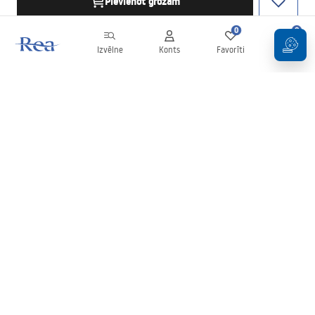
Pievienot grozam
0
0
Izvēlne
Konts
Favorīti
Grozs
Biļetens
Esiet informēti par jaunumiem un akcijām!
Pierakstīties
Ievadot un apstiprinot savus datus, jūs piekrītat saņemt biļetenu
saskaņā ar noteikumiem, kas noteikti
Noteikumos
.