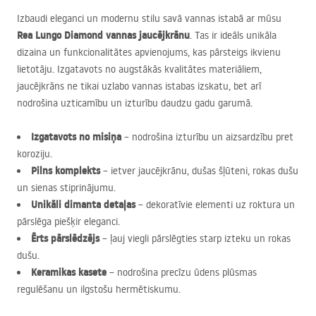
Izbaudi eleganci un modernu stilu savā vannas istabā ar mūsu
Rea Lungo Diamond vannas jaucējkrānu
. Tas ir ideāls unikāla
dizaina un funkcionalitātes apvienojums, kas pārsteigs ikvienu
lietotāju. Izgatavots no augstākās kvalitātes materiāliem,
jaucējkrāns ne tikai uzlabo vannas istabas izskatu, bet arī
nodrošina uzticamību un izturību daudzu gadu garumā.
Izgatavots no misiņa
– nodrošina izturību un aizsardzību pret
koroziju.
Pilns komplekts
– ietver jaucējkrānu, dušas šļūteni, rokas dušu
un sienas stiprinājumu.
Unikāli dimanta detaļas
– dekoratīvie elementi uz roktura un
pārslēga piešķir eleganci.
Ērts pārslēdzējs
– ļauj viegli pārslēgties starp izteku un rokas
dušu.
Keramikas kasete
– nodrošina precīzu ūdens plūsmas
regulēšanu un ilgstošu hermētiskumu.