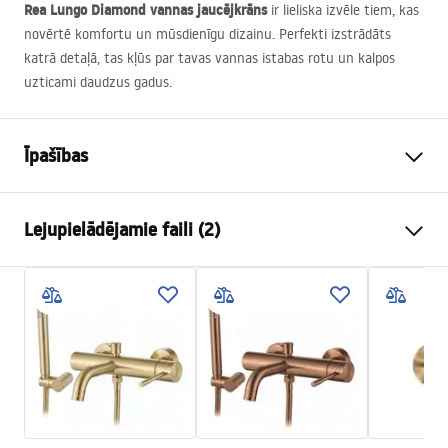
Rea Lungo Diamond vannas jaucējkrāns
ir lieliska izvēle tiem, kas
novērtē komfortu un mūsdienīgu dizainu. Perfekti izstrādāts
katrā detaļā, tas kļūs par tavas vannas istabas rotu un kalpos
uzticami daudzus gadus.
Īpašības
Jaucējkrāna tips
vanna
Lejupielādējamie faili (2)
Uzstādīšanas veids
Pie sienas
Krāsa
Matēts zelts
Uzstādīšanas instrukcijas
Izteces veids
Fiksēta
Faucet.pdf
Materiāls
Nerūsējošais tērauds, Misiņš
Izsmidzinātāja sasniedzamība
100
mm
Garantijas noteikumi
Augstums
90
mm
Warranty_Terms_and_Conditions_Faucets_-_5.pdf
Pārklājuma tehnoloģija
PVD