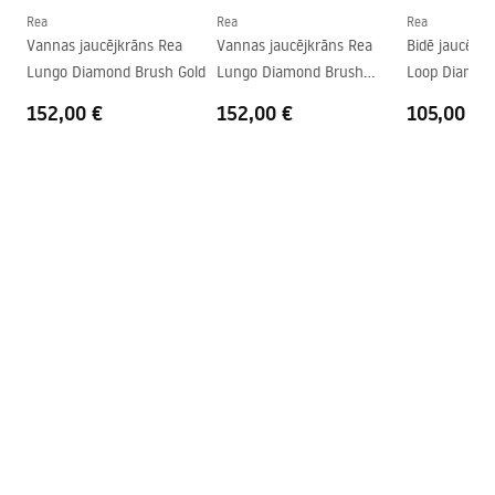
Savienojuma diametrs
1/2 collas
Rea
Rea
Rea
Vannas jaucējkrāns Rea
Vannas jaucējkrāns Rea
Bidē jaucējk
Savienojumu attālums
150
mm
Lungo Diamond Brush Gold
Lungo Diamond Brush
Loop Diamond
Garantija
5 gadi
Copper
152,00 €
152,00 €
105,00 €