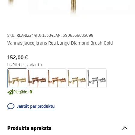
SKU
:
REA-B2244
ID
:
13534
EAN
:
5906366035098
Vannas jaucējkrāns Rea Lungo Diamond Brush Gold
152,00 €
Izvēlieties variantu
Piegāde rīt.
Jautāt par produktu
Produkta apraksts