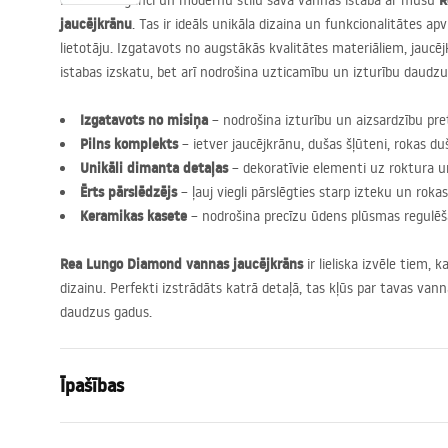
R
Izbaudi eleganci un modernu stilu savā vannas istabā ar mūsu
jaucējkrānu
. Tas ir ideāls unikāla dizaina un funkcionalitātes ap
lietotāju. Izgatavots no augstākās kvalitātes materiāliem, jaucē
istabas izskatu, bet arī nodrošina uzticamību un izturību daudz
Izgatavots no misiņa
– nodrošina izturību un aizsardzību pret
Pilns komplekts
– ietver jaucējkrānu, dušas šļūteni, rokas du
Unikāli dimanta detaļas
– dekoratīvie elementi uz roktura un
Ērts pārslēdzējs
– ļauj viegli pārslēgties starp izteku un roka
Keramikas kasete
– nodrošina precīzu ūdens plūsmas regulē
Rea Lungo Diamond vannas jaucējkrāns
ir lieliska izvēle tiem
dizainu. Perfekti izstrādāts katrā detaļā, tas kļūs par tavas van
daudzus gadus.
Īpašības
Jaucējkrāna tips
vanna