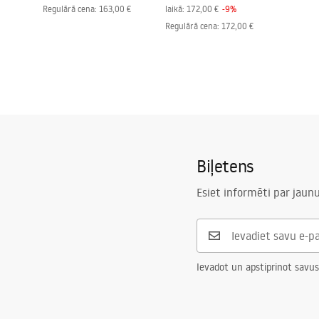
Regulārā cena
:
163,00 €
laikā:
172,00 €
-
9
%
Regulārā cena
:
172,00 €
Biļetens
Esiet informēti par jau
Ievadot un apstiprinot savus