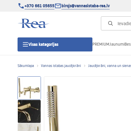
+370 661 05655
birojs@vannasistaba-rea.lv
PREMIUM
Jaunumi
Bes
Visas kategorijas
Sākumlapa
Vannas istabas jaucējkrāni
Jaucējkrāni, vanna un sienas
Dušas kabīnes
Dušas durvis
Vannas istabas dušas paliktņi
Lineāras dušas notekas