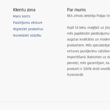
Klientu zona
Par mums
REA zīmols debitēja Polijas t
Mans konts
Pasūtījumu vēsture
Kopš tā laika, reaģējot uz jū
Atgrieziet produktus
mēs papildinām piedāvājumu 
Iesniedziet sūdzību
augstas kvalitātes un mode
produktiem. Mēs specializēj
virtuves jaucējkrānu ražoša
importēšanā. Balstoties uz 
pieredzi, mēs garantējam, ka
produkti ir 100% droši veselīb
funkcionāli.