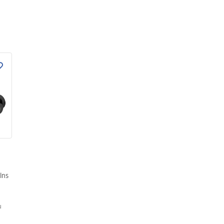
lns
u