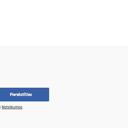
Pierakstīties
i
Noteikumos
.