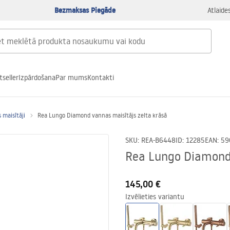
Bezmaksas Piegāde
Atlaide
tseller
Izpārdošana
Par mums
Kontakti
 maisītāji
Rea Lungo Diamond vannas maisītājs zelta krāsā
SKU
:
REA-B6448
ID
:
12285
EAN
:
59
Rea Lungo Diamond 
145,00 €
Izvēlieties variantu