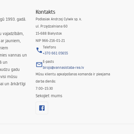
Kontakts
irgū 1993. gadā.
Podlasiak Andrzej Cylwik sp. k.
ul. Przędzalniana 60
su vajadzībām,
15-688 Białystok
ar jauniem,
NIP 966-216-01-21
Telefons
rniem
+370 661 05655
amies vannas un
E-pasts
nā un
birojs@vannasistaba-rea.lv
daudzu gadu
Mūsu klientu apkalpošanas komanda ir pieejama
 visi mūsu
darba dienās:
ai un ārkārtīgi
7:00–15:30
Sekojiet mums