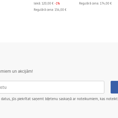
laikā:
120,00 €
-
1
%
Regulārā cena
:
174,00 €
Regulārā cena
:
154,00 €
numiem un akcijām!
 datus, jūs piekrītat saņemt biļetenu saskaņā ar noteikumiem, kas noteikt