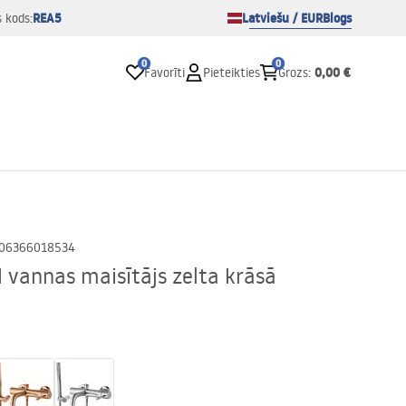
REA5
Latviešu / EUR
Blogs
s kods:
0
0
0,00 €
Favorīti
Pieteikties
Grozs
:
06366018534
vannas maisītājs zelta krāsā