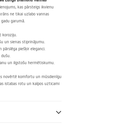
ea Lungo Diamond vannas
vienojums, kas pārsteigs ikvienu
jkrāns ne tikai uzlabo vannas
u gadu garumā.
 koroziju.
šu un sienas stiprinājumu.
 pārslēga piešķir eleganci.
s dušu.
šanu un ilgstošu hermētiskumu.
, kas novērtē komfortu un mūsdienīgu
nas istabas rotu un kalpos uzticami