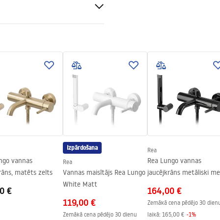
tijas noteikumi
nty_Terms_and_Conditions_
s_-_5.pdf
Izpārdošana
Rea
ngo vannas
Rea Lungo vannas
Rea
rāns, matēts zelts
Vannas maisītājs Rea Lungo
jaucējkrāns metāliski me
White Matt
0 €
164,00 €
119,00 €
Zemākā cena pēdējo 30 dien
Zemākā cena pēdējo 30 dienu
laikā:
165,00 €
-
1
%