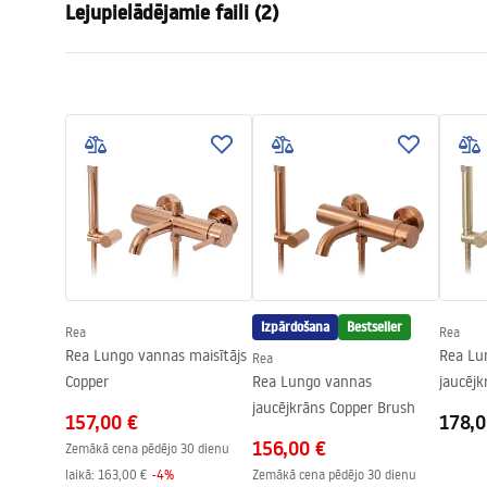
Lejupielādējamie faili (2)
Uzstādīšanas veids
Pie sienas
Krāsa
Zelts
Garan
Izteces veids
Fiksēta
Uzstādīšanas instrukcijas
Warra
Faucet.pdf
Materiāls
Misiņš, ABS
Faucet
Izsmidzinātāja sasniedzamība
100
mm
Augstums
90
mm
Pārklājuma tehnoloģija
PVD
Savienojuma diametrs
1/2 collas
Savienojumu attālums
150
mm
Izpārdošana
Bestseller
Rea
Rea
Garantija
5 gadi
Rea Lungo vannas maisītājs
Rea Lu
Rea
Copper
Rea Lungo vannas
jaucējk
jaucējkrāns Copper Brush
157,00 €
178,0
156,00 €
Zemākā cena pēdējo 30 dienu
laikā:
163,00 €
-
4
%
Zemākā cena pēdējo 30 dienu