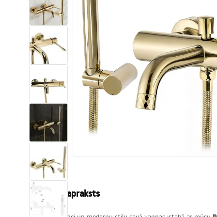
Tualetes
Izlietnes
Vannas un ekrāni
Vannas istabas jaucējkrāni
Vannas istabas dušas
Virtuve
Vannas istabas piederumi
Produkta apraksts