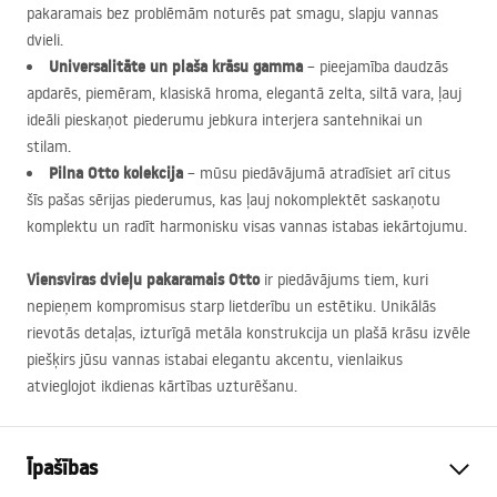
pakaramais bez problēmām noturēs pat smagu, slapju vannas
dvieli.
Universalitāte un plaša krāsu gamma
– pieejamība daudzās
apdarēs, piemēram, klasiskā hroma, elegantā zelta, siltā vara, ļauj
ideāli pieskaņot piederumu jebkura interjera santehnikai un
stilam.
Pilna Otto kolekcija
– mūsu piedāvājumā atradīsiet arī citus
šīs pašas sērijas piederumus, kas ļauj nokomplektēt saskaņotu
komplektu un radīt harmonisku visas vannas istabas iekārtojumu.
Viensviras dvieļu pakaramais Otto
ir piedāvājums tiem, kuri
nepieņem kompromisus starp lietderību un estētiku. Unikālās
rievotās detaļas, izturīgā metāla konstrukcija un plašā krāsu izvēle
piešķirs jūsu vannas istabai elegantu akcentu, vienlaikus
atvieglojot ikdienas kārtības uzturēšanu.
Īpašības