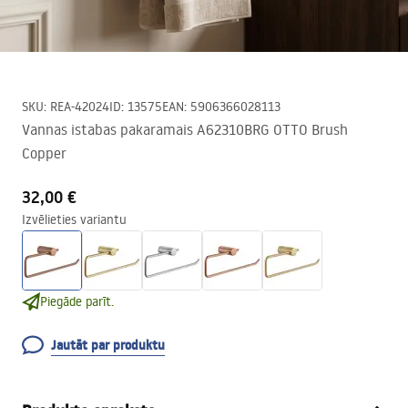
SKU
:
REA-42024
ID
:
13575
EAN
:
5906366028113
Vannas istabas pakaramais A62310BRG OTTO Brush
Copper
32,00 €
Izvēlieties variantu
Piegāde parīt.
Jautāt par produktu