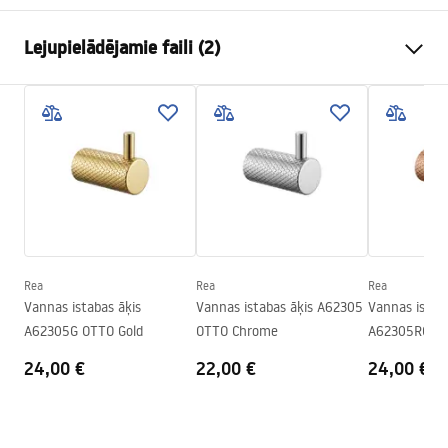
Krāsa
Matēts varš
Lejupielādējamie faili (2)
Materiāls
Metāls
Uzstādīšanas veids
Pieskrūvējams
Garantijas noteikumi
Platums
265
mm
Warranty_Terms_and_Conditions_Accessories_-_24.pdf
Augstums
95
mm
Dziļums
70
mm
Drošības informācija
Sērija
Otto
Safety_Information_Accessories.pdf
Garantija
24 mēneši
Rea
Rea
Rea
Vannas istabas āķis
Vannas istabas āķis A62305
Vannas istab
A62305G OTTO Gold
OTTO Chrome
A62305RG OT
24,00 €
22,00 €
24,00 €