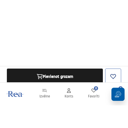
Pievienot grozam
0
0
Izvēlne
Konts
Favorīti
Grozs
Biļetens