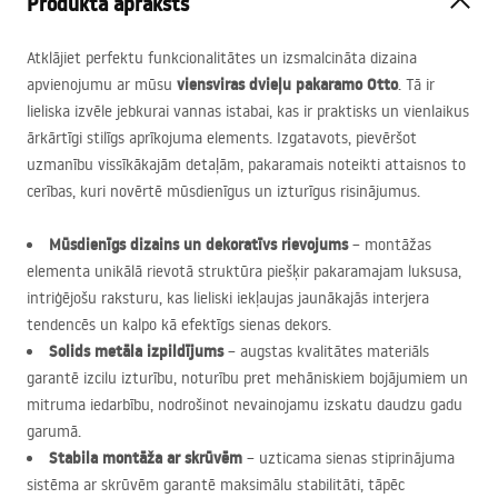
Produkta apraksts
Atklājiet perfektu funkcionalitātes un izsmalcināta dizaina
viensviras dvieļu pakaramo Otto
apvienojumu ar mūsu
. Tā ir
lieliska izvēle jebkurai vannas istabai, kas ir praktisks un vienlaikus
ārkārtīgi stilīgs aprīkojuma elements. Izgatavots, pievēršot
uzmanību vissīkākajām detaļām, pakaramais noteikti attaisnos to
cerības, kuri novērtē mūsdienīgus un izturīgus risinājumus.
Mūsdienīgs dizains un dekoratīvs rievojums
– montāžas
elementa unikālā rievotā struktūra piešķir pakaramajam luksusa,
intriģējošu raksturu, kas lieliski iekļaujas jaunākajās interjera
tendencēs un kalpo kā efektīgs sienas dekors.
Solids metāla izpildījums
– augstas kvalitātes materiāls
garantē izcilu izturību, noturību pret mehāniskiem bojājumiem un
mitruma iedarbību, nodrošinot nevainojamu izskatu daudzu gadu
garumā.
Stabila montāža ar skrūvēm
– uzticama sienas stiprinājuma
sistēma ar skrūvēm garantē maksimālu stabilitāti, tāpēc