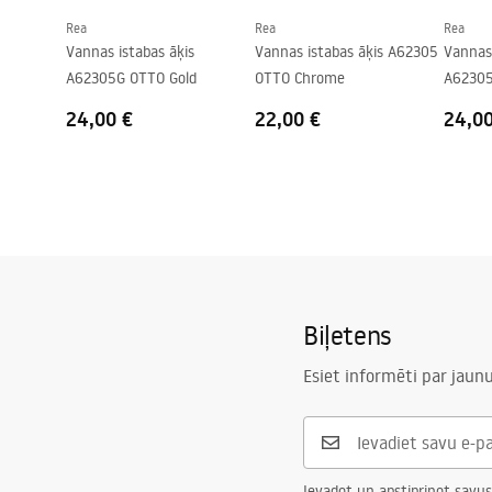
Rea
Rea
Rea
Vannas istabas āķis
Vannas istabas āķis A62305
Vannas 
A62305G OTTO Gold
OTTO Chrome
A62305
24,00 €
22,00 €
24,0
Biļetens
Esiet informēti par jau
Ievadot un apstiprinot savus