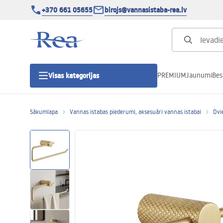
+370 661 05655
birojs@vannasistaba-rea.lv
PREMIUM
Jaunumi
Bes
Visas kategorijas
Sākumlapa
Vannas istabas piederumi, aksesuāri vannas istabai
Dvi
Dušas kabīnes
Dušas durvis
Vannas istabas dušas paliktņi
Lineāras dušas notekas