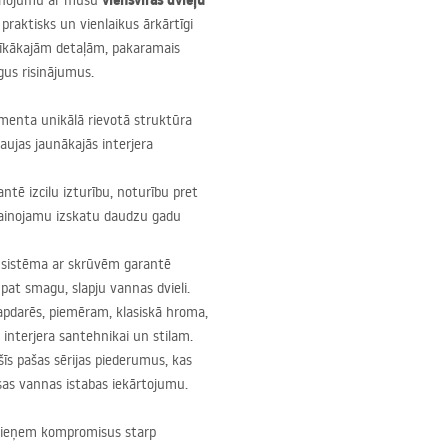
viensviras dvieļu
vienojumu ar mūsu
ir praktisks un vienlaikus ārkārtīgi
ssīkākajām detaļām, pakaramais
gus risinājumus.
enta unikālā rievotā struktūra
ļaujas jaunākajās interjera
ntē izcilu izturību, noturību pret
ainojamu izskatu daudzu gadu
 sistēma ar skrūvēm garantē
at smagu, slapju vannas dvieli.
pdarēs, piemēram, klasiskā hroma,
a interjera santehnikai un stilam.
īs pašas sērijas piederumus, kas
as vannas istabas iekārtojumu.
epieņem kompromisus starp