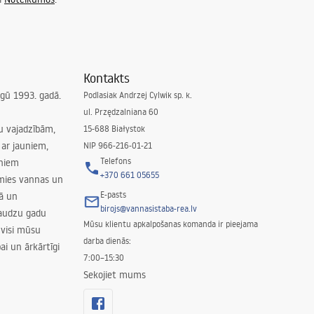
Kontakts
irgū 1993. gadā.
Podlasiak Andrzej Cylwik sp. k.
ul. Przędzalniana 60
su vajadzībām,
15-688 Białystok
ar jauniem,
NIP 966-216-01-21
Telefons
rniem
+370 661 05655
amies vannas un
E-pasts
nā un
birojs@vannasistaba-rea.lv
daudzu gadu
Mūsu klientu apkalpošanas komanda ir pieejama
 visi mūsu
darba dienās:
ai un ārkārtīgi
7:00–15:30
Sekojiet mums