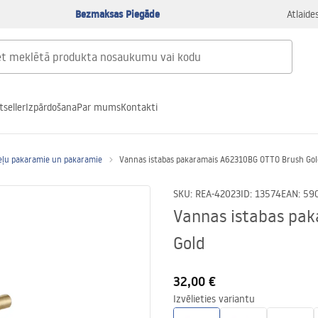
Bezmaksas Piegāde
Atlaide
tseller
Izpārdošana
Par mums
Kontakti
eļu pakaramie un pakaramie
Vannas istabas pakaramais A62310BG OTTO Brush Gol
SKU
:
REA-42023
ID
:
13574
EAN
:
59
Vannas istabas pa
Gold
32,00 €
Izvēlieties variantu