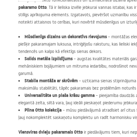
Atklājiet perfektu funkcionalitātes un izsmalcināta dizaina ap
pakaramo Otto
. Tā ir lieliska izvēle jebkurai vannas istabai, kas 
stilīgs aprīkojuma elements. Izgatavots, pievēršot uzmanību vi
noteikti attaisnos to cerības, kuri novērtē mūsdienīgus un izturī
Mūsdienīgs dizains un dekoratīvs rievojums
– montāžas elem
piešķir pakaramajam luksusa, intriģējošu raksturu, kas lieliski iek
tendencēs un kalpo kā efektīgs sienas dekors.
Solids metāla izpildījums
– augstas kvalitātes materiāls gara
mehāniskiem bojājumiem un mitruma iedarbību, nodrošinot nev
garumā.
Stabila montāža ar skrūvēm
– uzticama sienas stiprinājuma
maksimālu stabilitāti, tāpēc pakaramais bez problēmām noturēs p
Universalitāte un plaša krāsu gamma
– pieejamība daudzās a
elegantā zelta, siltā vara, ļauj ideāli pieskaņot piederumu jebkur
Pilna Otto kolekcija
– mūsu piedāvājumā atradīsiet arī citus š
ļauj nokomplektēt saskaņotu komplektu un radīt harmonisku vis
Viensviras dvieļu pakaramais Otto
ir piedāvājums tiem, kuri n