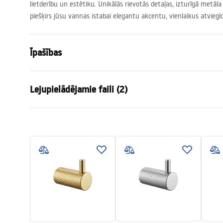
lietderību un estētiku. Unikālās rievotās detaļas, izturīgā metāla
piešķirs jūsu vannas istabai elegantu akcentu, vienlaikus atviegl
Īpašības
Krāsa
Matēts zelt
Lejupielādējamie faili (2)
Materiāls
Metāls
Uzstādīšanas veids
Pieskrūvēj
Garantijas noteikumi
Drošī
Platums
265
mm
Warranty_Terms_and_Conditions_
Safety
Augstums
95
mm
Accessories_-_24.pdf
f
Dziļums
70
mm
Sērija
Otto
Garantija
24 mēneši