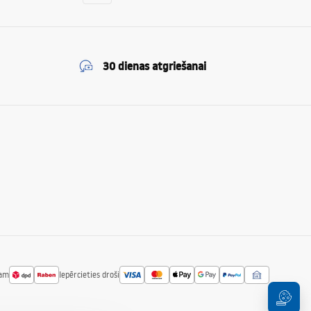
30 dienas atgriešanai
jam
Iepērcieties droši