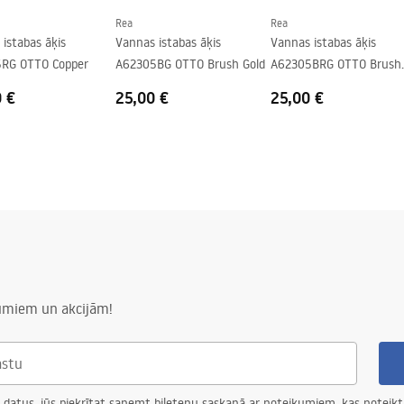
Rea
Rea
istabas āķis
Vannas istabas āķis
Vannas istabas āķis
RG OTTO Copper
A62305BG OTTO Brush Gold
A62305BRG OTTO Brush
Copper
0 €
25,00 €
25,00 €
numiem un akcijām!
 datus, jūs piekrītat saņemt biļetenu saskaņā ar noteikumiem, kas noteikt