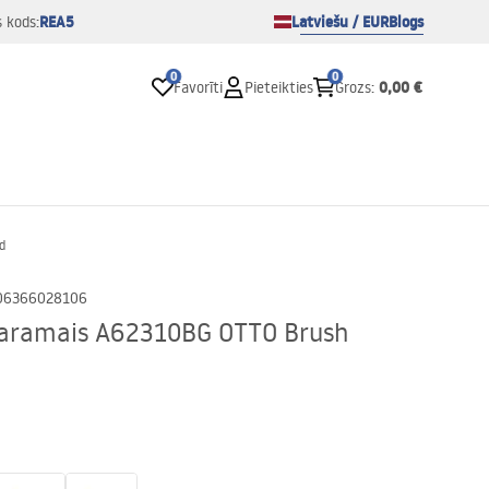
REA5
Latviešu / EUR
Blogs
s kods:
0
0
0,00 €
Favorīti
Pieteikties
Grozs
:
d
06366028106
karamais A62310BG OTTO Brush