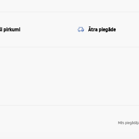
ši pirkumi
Ātra piegāde
Mēs piegādā