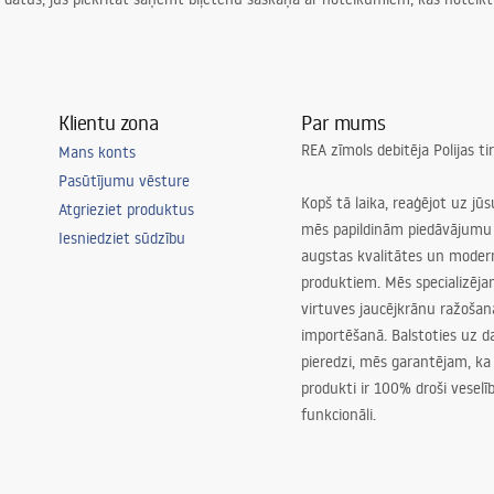
Klientu zona
Par mums
REA zīmols debitēja Polijas t
Mans konts
Pasūtījumu vēsture
Kopš tā laika, reaģējot uz jū
Atgrieziet produktus
mēs papildinām piedāvājumu 
Iesniedziet sūdzību
augstas kvalitātes un mode
produktiem. Mēs specializēj
virtuves jaucējkrānu ražoša
importēšanā. Balstoties uz 
pieredzi, mēs garantējam, ka
produkti ir 100% droši veselīb
funkcionāli.