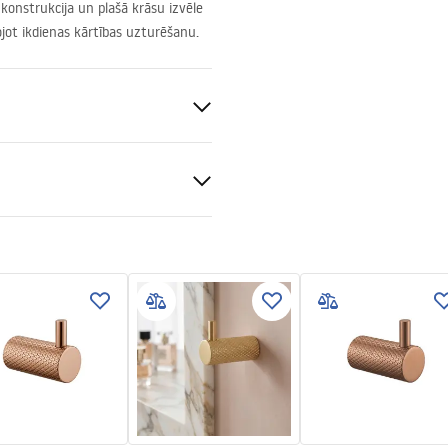
 konstrukcija un plašā krāsu izvēle
ojot ikdienas kārtības uzturēšanu.
s
ams
bas informācija
_Information_Accessories.pd