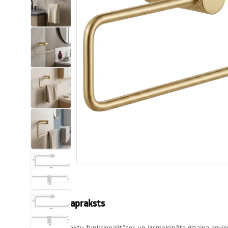
Tualetes
Izlietnes
Vannas un ekrāni
Vannas istabas jaucējkrāni
Vannas istabas dušas
Virtuve
Vannas istabas piederumi
Produkta apraksts