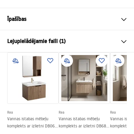
Īpašības
Krāsa
Pelēks
Lejupielādējamie faili (1)
Uzstādīšanas veids
Piekaramā
Materiāls
Santehnikas keramika,
Garantijas noteikumi
Plastmasa
Warranty_Terms_and_Conditions_Basins_-_5.pdf
Augstums
440
mm
Platums
580
mm
Dziļums
470
mm
Rea
Rea
Rea
Vannas istabas mēbeļu
Vannas istabas mēbeļu
Vannas istab
komplekts ar izlietni DB06-
komplekts ar izlietni DB68-
komplekts ar 
60 60cm
60 60CM
70 70CM