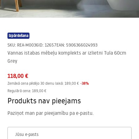
Izpārdošana
SKU
:
REA-M0036
ID
:
12657
EAN
:
5906366024993
Vannas istabas mēbeļu komplekts ar izlietni Tula 60cm
Grey
118,00 €
-
38
%
Zemākā cena pēdējo 30 dienu laikā:
189,00 €
Regulārā cena
:
189,00 €
Produkts nav pieejams
Paziņot man par pieejamību pa e-pastu.
Jūsu e-pasts