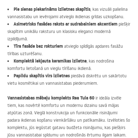
Pie sienas piekarināms izlietnes skapītis
, kas vizuāli palielina
vannasistabu un ievērojami atvieglo ikdienas grīdas uzkopšanu.
Asimetrisks fasādes raksts ar sudrabainiem akcentiem
piešķir
skapītim unikālu raksturu un klasisku eleganci modernā
izpildījumā.
Tīra fasāde bez rokturiem
atvieglo spīdīgās apdares fasāžu
tīrības uzturēšanu.
Komplektā iekļauta keramikas izlietne
, kas nodrošina
komfortu lietošanā un vieglu tīrīšanu ikdienā.
Papildu skapītis virs izlietnes
piedāvā diskrētu un sakārtotu
vietu kosmētikai un vannasistabas piederumiem.
Vannasistabas mēbeļu komplekts Rea Tula 60
ir ideāla izvēle
tiem, kas novērtē komfortu un modernu dizainu savā mājas
atpūtas zonā. Vieglā konstrukcija un funkcionālie risinājumi
padara ikdienas kopšanu vienkāršāku un patīkamāku. Izvēloties šo
komplektu, jūs iegūstat gatavu budžeta risinājumu, kas piešķirs
jūsu vannasistabai spīdumu un nodrošinās ērtumu ilgam laikam.