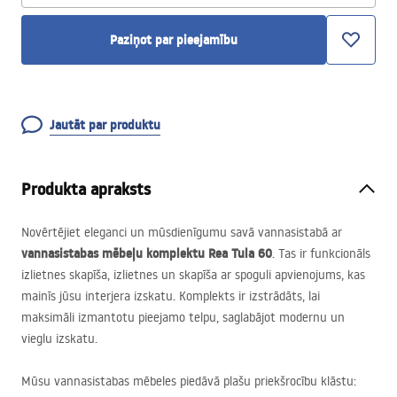
Paziņot par pieejamību
Jautāt par produktu
Produkta apraksts
Novērtējiet eleganci un mūsdienīgumu savā vannasistabā ar
vannasistabas mēbeļu komplektu Rea Tula 60
. Tas ir funkcionāls
izlietnes skapīša, izlietnes un skapīša ar spoguli apvienojums, kas
mainīs jūsu interjera izskatu. Komplekts ir izstrādāts, lai
maksimāli izmantotu pieejamo telpu, saglabājot modernu un
vieglu izskatu.
Mūsu vannasistabas mēbeles piedāvā plašu priekšrocību klāstu: