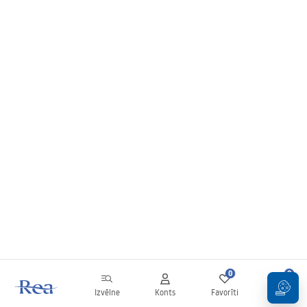
0
0
Izvēlne
Konts
Favorīti
Grozs