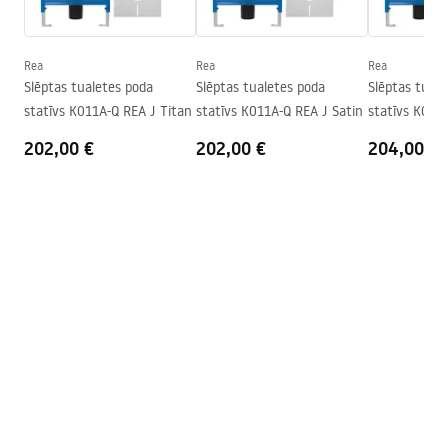
instrukcja-montażu-misy-wc-video.mp4
Augstums
350
mm
Montāžas skrūvju atstarpe
180
mm
Rea
Rea
Rea
Uzstādīšanas instrukcijas
Slēptas tualetes poda
Slēptas tualetes poda
Slēptas tuale
Vāks iekļauts komplektā
Jā, tualetes podiņa krāsā
WC.pdf
statīvs K011A-Q REA J Titan
statīvs K011A-Q REA J Satin
statīvs K011
Black
202,00 €
202,00 €
204,00 €