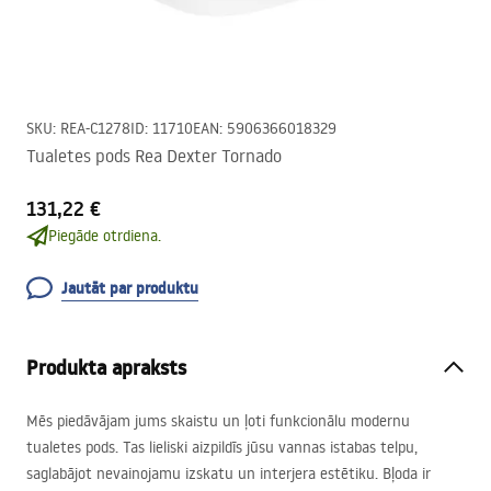
SKU
:
REA-C1278
ID
:
11710
EAN
:
5906366018329
Tualetes pods Rea Dexter Tornado
131,22 €
Piegāde otrdiena.
Jautāt par produktu
Produkta apraksts
Mēs piedāvājam jums skaistu un ļoti funkcionālu modernu
tualetes pods. Tas lieliski aizpildīs jūsu vannas istabas telpu,
saglabājot nevainojamu izskatu un interjera estētiku. Bļoda ir