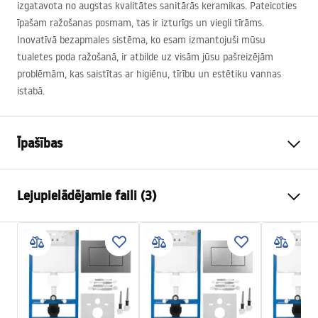
izgatavota no augstas kvalitātes sanitārās keramikas. Pateicoties
īpašam ražošanas posmam, tas ir izturīgs un viegli tīrāms.
Inovatīvā bezapmales sistēma, ko esam izmantojuši mūsu
tualetes poda ražošanā, ir atbilde uz visām jūsu pašreizējām
problēmām, kas saistītas ar higiēnu, tīrību un estētiku vannas
istabā.
Īpašības
Uzstādīšanas veids
Piekaramā
Lejupielādējamie faili (3)
Skalošanas sistēma
Rimless Tornado
Krāsa
Balts
Atest
Apdare
Spīdīgs
ATEST-higieniczny.pdf
Materiāls
Santehnikas keramika
Garums
515
mm
Installation instructions
Platums
365
mm