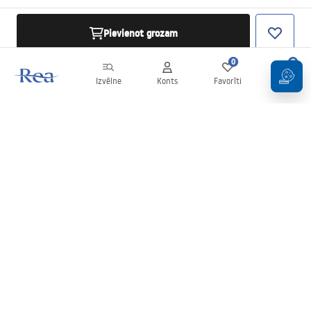
Pievienot grozam
0
0
Izvēlne
Konts
Favorīti
Grozs
Biļetens
Esiet informēti par jaunumiem un akcijām!
Pierakstīties
Ievadot un apstiprinot savus datus, jūs piekrītat saņemt biļetenu
saskaņā ar noteikumiem, kas noteikti
Noteikumos
.