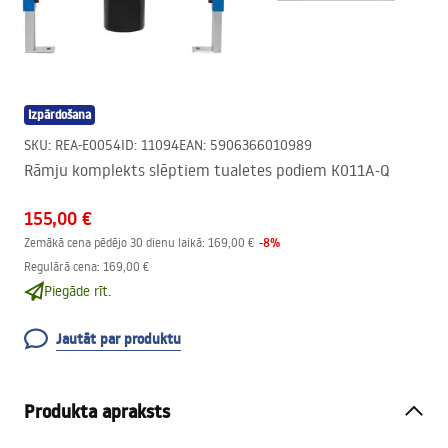
Izpārdošana
SKU
:
REA-E0054
ID
:
11094
EAN
:
5906366010989
Rāmju komplekts slēptiem tualetes podiem K011A-Q
155,00 €
-
8
%
Zemākā cena pēdējo 30 dienu laikā:
169,00 €
Regulārā cena
:
169,00 €
Piegāde rīt.
Jautāt par produktu
Produkta apraksts