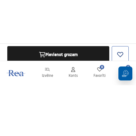
Pievienot grozam
0
0
Izvēlne
Konts
Favorīti
Grozs
Biļetens
Esiet informēti par jaunumiem un akcijām!