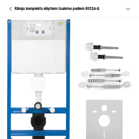
Rāmju komplekts slēptiem tualetes podiem K011A-Q