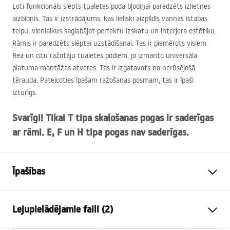
Ļoti funkcionāls slēpts tualetes poda bļodiņai paredzēts izlietnes
aizbīdnis. Tas ir izstrādājums, kas lieliski aizpildīs vannas istabas
telpu, vienlaikus saglabājot perfektu izskatu un interjera estētiku.
Rāmis ir paredzēts slēptai uzstādīšanai. Tas ir piemērots visiem
Rea un citu ražotāju tualetes podiem, jo izmanto universāla
platuma montāžas atveres. Tas ir izgatavots no nerūsējošā
tērauda. Pateicoties īpašam ražošanas posmam, tas ir īpaši
izturīgs.
Svarīgi! Tikai T tipa skalošanas pogas ir saderīgas
ar rāmi. E, F un H tipa pogas nav saderīgas.
Īpašības
Rāmja tips
WC podiem
Lejupielādējamie faili (2)
Modelis
K011A-Q