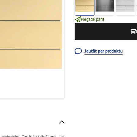
Piegāde parīt.
Jautāt par produktu