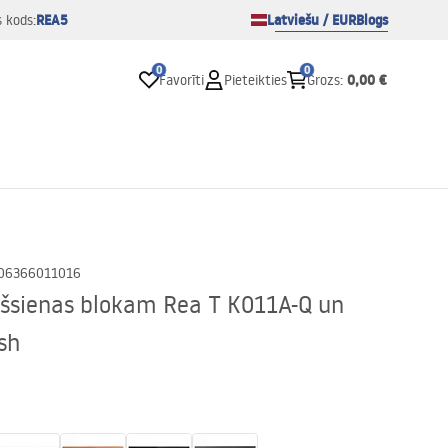
REA5
Latviešu / EUR
Blogs
s kods:
0
0
0,00 €
Favorīti
Pieteikties
Grozs
:
06366011016
šsienas blokam Rea T K011A-Q un
sh