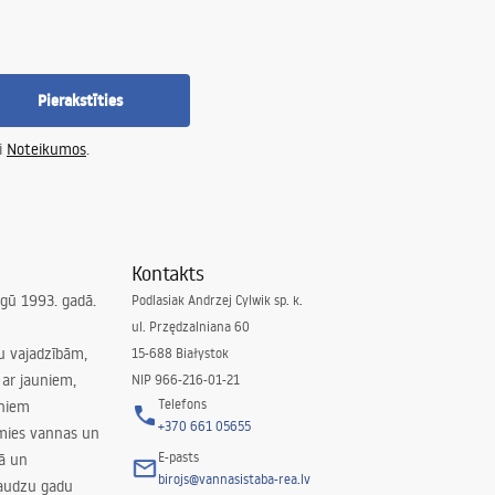
Pierakstīties
i
Noteikumos
.
Kontakts
irgū 1993. gadā.
Podlasiak Andrzej Cylwik sp. k.
ul. Przędzalniana 60
su vajadzībām,
15-688 Białystok
ar jauniem,
NIP 966-216-01-21
Telefons
rniem
+370 661 05655
amies vannas un
E-pasts
nā un
birojs@vannasistaba-rea.lv
daudzu gadu