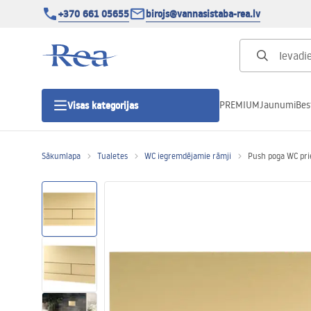
+370 661 05655
birojs@vannasistaba-rea.lv
PREMIUM
Jaunumi
Bes
Visas kategorijas
Sākumlapa
Tualetes
WC iegremdējamie rāmji
Push poga WC pri
Dušas kabīnes
Dušas durvis
Vannas istabas dušas paliktņi
Lineāras dušas notekas