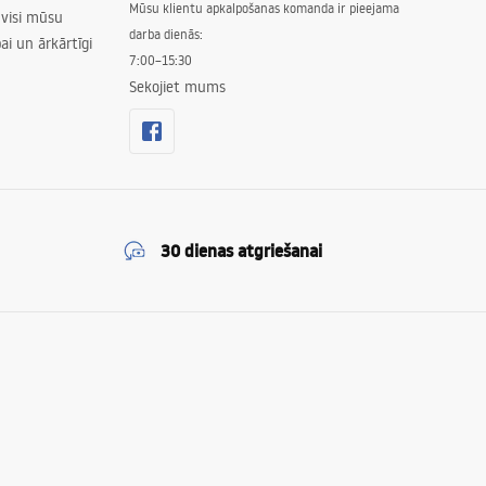
Mūsu klientu apkalpošanas komanda ir pieejama
 visi mūsu
darba dienās:
ai un ārkārtīgi
7:00–15:30
Sekojiet mums
30 dienas atgriešanai