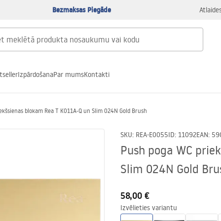
Bezmaksas Piegāde
Atlaide
tseller
Izpārdošana
Par mums
Kontakti
ekšsienas blokam Rea T K011A-Q un Slim 024N Gold Brush
SKU
:
REA-E0055
ID
:
11092
EAN
:
59
Push poga WC priek
Slim 024N Gold Bru
58,00 €
Izvēlieties variantu