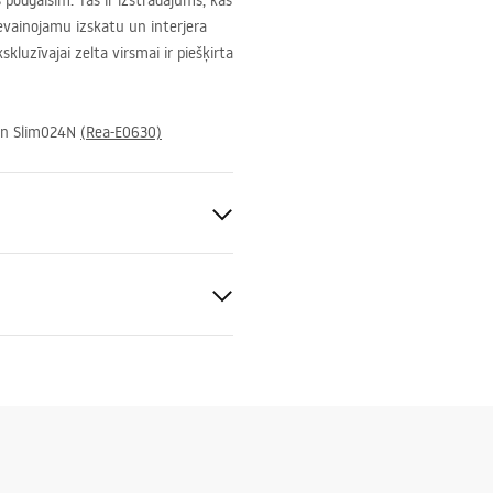
podgaisim. Tas ir izstrādājums, kas
 nevainojamu izskatu un interjera
kluzīvajai zelta virsmai ir piešķirta
n Slim024N
(Rea-E0630)
s
lim 024N