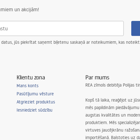
numiem un akcijām!
 datus, jūs piekrītat saņemt biļetenu saskaņā ar noteikumiem, kas noteikt
Klientu zona
Par mums
REA zīmols debitēja Polijas t
Mans konts
Pasūtījumu vēsture
Kopš tā laika, reaģējot uz jū
Atgrieziet produktus
mēs papildinām piedāvājumu 
Iesniedziet sūdzību
augstas kvalitātes un mode
produktiem. Mēs specializēj
virtuves jaucējkrānu ražoša
importēšanā. Balstoties uz 