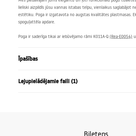
Mēs piedāvājam jums elegantu un ļoti funkcionālu pogu tualetes 
lieliski aizpildīs jūsu vannas istabas telpu, vienlaikus saglabājot
estētiku. Poga ir izgatavota no augstas kvalitātes plastmasas. Eks
spoguļattēla apdare.
Poga ir saderīga tikai ar iebūvējamo rāmi K011A-Q
(Rea-E0054)
u
Īpašības
Krāsa
Matēts zelt
Lejupielādējamie faili (1)
Materiāls
Metāls
Augstums
155
mm
Uzstādīšanas instrukcija
Platums
240
mm
STELA___PODTYNKOWY_WC_K011A-Q.pdf
Dziļums
35
mm
Saderīgs rāmītis iebūvētai tvertnei
K011A-Q , S
Biļetens