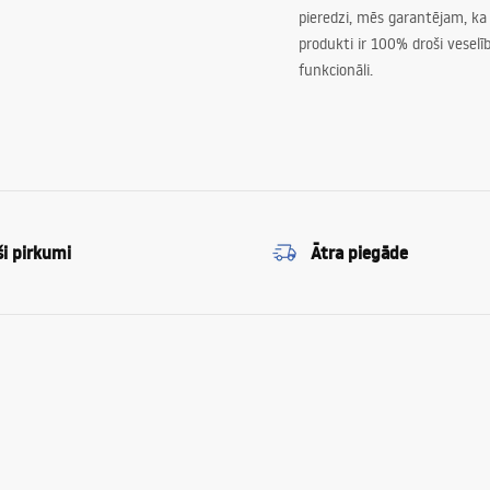
pieredzi, mēs garantējam, ka
produkti ir 100% droši veselīb
funkcionāli.
ši pirkumi
Ātra piegāde