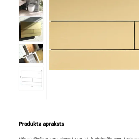
Tualetes
Izlietnes
Vannas un ekrāni
Vannas istabas jaucējkrāni
Vannas istabas dušas
Virtuve
Vannas istabas piederumi
Produkta apraksts