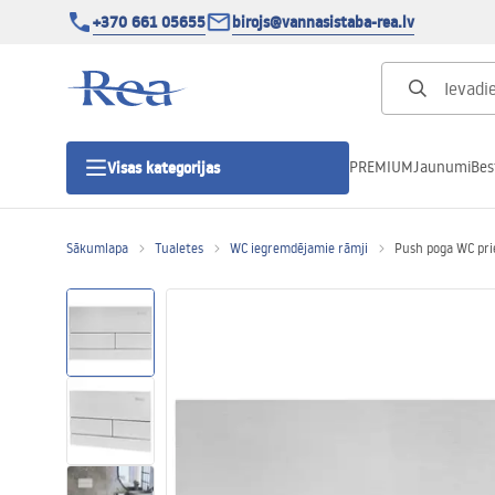
+370 661 05655
birojs@vannasistaba-rea.lv
PREMIUM
Jaunumi
Bes
Visas kategorijas
Sākumlapa
Tualetes
WC iegremdējamie rāmji
Push poga WC pri
Dušas kabīnes
Dušas durvis
Vannas istabas dušas paliktņi
Lineāras dušas notekas