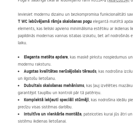
Poga ir saderīga tikai ar iebūvējamo rāmi K011A-Q
(Rea-E0054)
u
Ieviesiet modernu dizainu un bezkompromisa funkcionalitāti sav
T WC iebūvējamā rāmja skalošanas pogu
elegantā matētā apdarē.
elements, kas lieliski apvieno minimālisma estētiku ar ikdienas l
papildinās modernas vannas istabas izskatu, bet arī nodrošinās e
laiku.
Eleganta matēta apdare
, kas maskē pirkstu nospiedumus un 
modernu raksturu.
Augstas kvalitātes nerūsējošais tērauds
, kas nodrošina izcil
un ilgstošu lietošanu.
Dubultais skalošanas mehānisms
, kas ļauj izvēlēties mazāk
garantējot taupību un kontroli pār tā patēriņu.
Komplektā iekļauti speciāli stūmēji
, kas nodrošina ideālu p
precīzu visas sistēmas darbību.
Intuitīva un vienkārša montāža
, pateicoties kurai jūs ātri 
sistēmu ikdienas lietošanai.