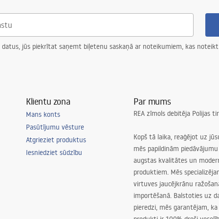
 datus, jūs piekrītat saņemt biļetenu saskaņā ar noteikumiem, kas noteikt
Klientu zona
Par mums
REA zīmols debitēja Polijas t
Mans konts
Pasūtījumu vēsture
Kopš tā laika, reaģējot uz jū
Atgrieziet produktus
mēs papildinām piedāvājumu 
Iesniedziet sūdzību
augstas kvalitātes un mode
produktiem. Mēs specializēj
virtuves jaucējkrānu ražoša
importēšanā. Balstoties uz 
pieredzi, mēs garantējam, ka