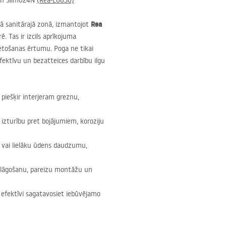
n Slim024N
(Rea-E0630)
Rea
ā sanitārajā zonā, izmantojot
 Tas ir izcils aprīkojuma
ietošanas ērtumu. Poga ne tikai
fektīvu un bezatteices darbību ilgu
piešķir interjeram greznu,
u izturību pret bojājumiem, koroziju
u vai lielāku ūdens daudzumu,
ielāgošanu, pareizu montāžu un
un efektīvi sagatavosiet iebūvējamo