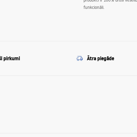
produkti ir 100% droši veselīb
funkcionāli.
ši pirkumi
Ātra piegāde