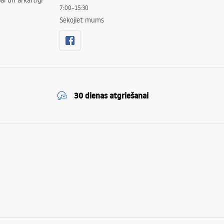
ai un ārkārtīgi
7:00–15:30
Sekojiet mums
30 dienas atgriešanai