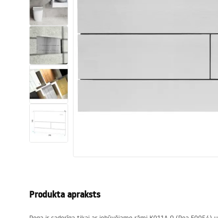
Tualetes
Izlietnes
Vannas un ekrāni
Vannas istabas jaucējkrāni
Vannas istabas dušas
Virtuve
Vannas istabas piederumi
Produkta apraksts