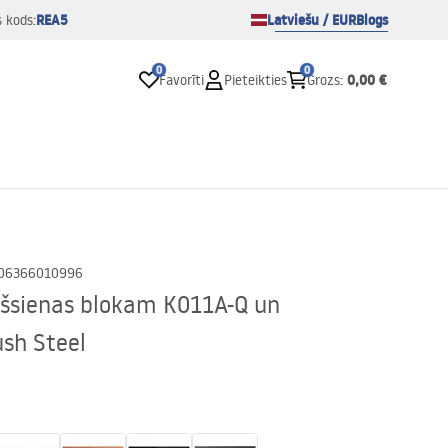
REA5
Latviešu / EUR
Blogs
s kods:
0
0
0,00 €
Favorīti
Pieteikties
Grozs
:
06366010996
šsienas blokam K011A-Q un
sh Steel