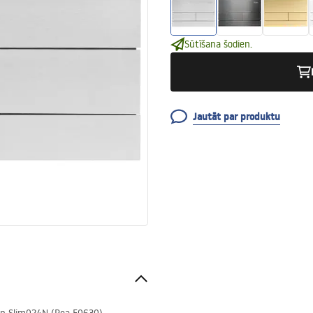
Sūtīšana šodien.
Jautāt par produktu