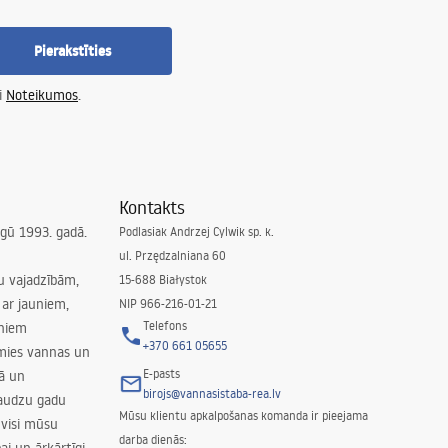
Pierakstīties
i
Noteikumos
.
Kontakts
irgū 1993. gadā.
Podlasiak Andrzej Cylwik sp. k.
ul. Przędzalniana 60
su vajadzībām,
15-688 Białystok
ar jauniem,
NIP 966-216-01-21
Telefons
rniem
+370 661 05655
amies vannas un
E-pasts
nā un
birojs@vannasistaba-rea.lv
daudzu gadu
Mūsu klientu apkalpošanas komanda ir pieejama
 visi mūsu
darba dienās: