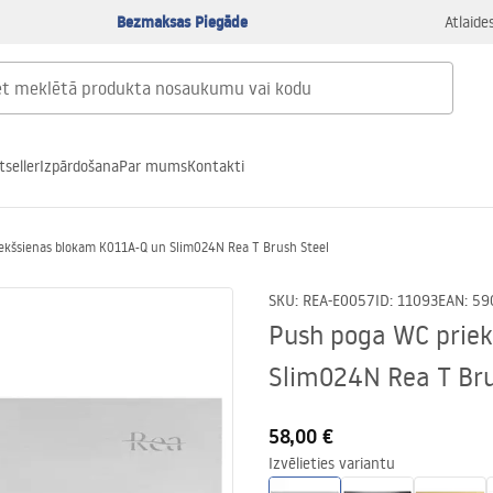
Bezmaksas Piegāde
Atlaide
tseller
Izpārdošana
Par mums
Kontakti
ekšsienas blokam K011A-Q un Slim024N Rea T Brush Steel
SKU
:
REA-E0057
ID
:
11093
EAN
:
59
Push poga WC priek
Slim024N Rea T Bru
58,00 €
Izvēlieties variantu