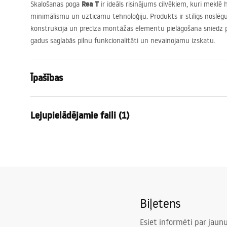
Rea T
Skalošanas poga
ir ideāls risinājums cilvēkiem, kuri mekl
minimālismu un uzticamu tehnoloģiju. Produkts ir stilīgs noslēgu
konstrukcija un precīza montāžas elementu pielāgošana sniedz 
gadus saglabās pilnu funkcionalitāti un nevainojamu izskatu.
Īpašības
Krāsa
Matēts tēr
Lejupielādējamie faili (1)
Materiāls
Metāls
Augstums
155
mm
Uzstādīšanas instrukcija
Platums
240
mm
STELA___PODTYNKOWY_WC_K011A-Q.pdf
Dziļums
35
mm
Saderīgs rāmītis iebūvētai tvertnei
K011A-Q , S
Biļetens
Esiet informēti par jau