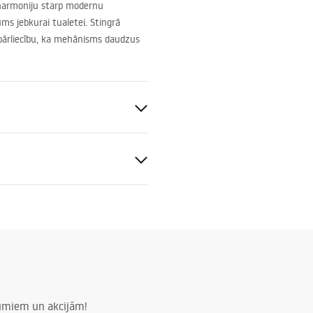
ē harmoniju starp modernu
ms jebkurai tualetei. Stingrā
pārliecību, ka mehānisms daudzus
auds
lim 024N
numiem un akcijām!