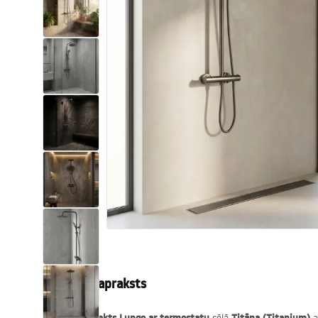
Tualetes
Izlietnes
Vannas un ekrāni
Vannas istabas jaucējkrāni
Vannas istabas dušas
Virtuve
Vannas istabas piederumi
Produkta apraksts