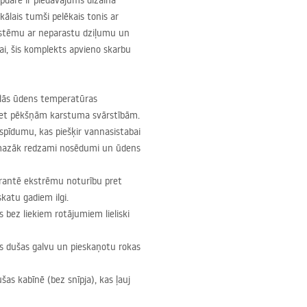
pdarē ir piedāvājums dizaina
kālais tumši pelēkais tonis ar
sistēmu ar neparastu dziļumu un
jai, šis komplekts apvieno skarbu
ālās ūdens temperatūras
pret pēkšņām karstuma svārstībām.
spīdumu, kas piešķir vannasistabai
ās mazāk redzami nosēdumi un ūdens
rantē ekstrēmu noturību pret
katu gadiem ilgi.
s bez liekiem rotājumiem lieliski
tus dušas galvu un pieskaņotu rokas
as kabīnē (bez snīpja), kas ļauj