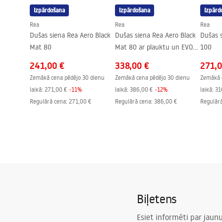
Izpārdošana
Izpārdošana
Izpārd
Pārklājuma tehnoloģija
PVD
Rea
Rea
Rea
Savienojumu attālums
150
mm
Dušas siena Rea Aero Black
Dušas siena Rea Aero Black
Dušas 
Modelis
LUNGO
Mat 80
Mat 80 ar plauktu un EVO
100
pakaramo elementu
Garantija
24 mēneši
241,00 €
338,00 €
271,0
Zemākā cena pēdējo 30 dienu
Zemākā cena pēdējo 30 dienu
Zemākā 
laikā:
271,00 €
-
11
%
laikā:
386,00 €
-
12
%
laikā:
31
Regulārā cena
:
271,00 €
Regulārā cena
:
386,00 €
Regulār
Biļetens
Esiet informēti par jau