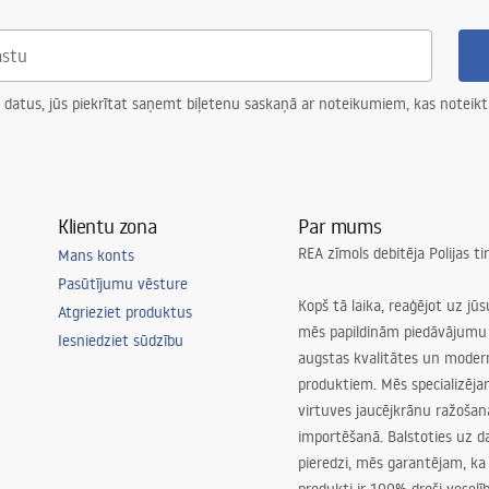
 datus, jūs piekrītat saņemt biļetenu saskaņā ar noteikumiem, kas noteikt
Klientu zona
Par mums
REA zīmols debitēja Polijas t
Mans konts
Pasūtījumu vēsture
Kopš tā laika, reaģējot uz jū
Atgrieziet produktus
mēs papildinām piedāvājumu 
Iesniedziet sūdzību
augstas kvalitātes un mode
produktiem. Mēs specializēj
virtuves jaucējkrānu ražoša
importēšanā. Balstoties uz 
pieredzi, mēs garantējam, ka