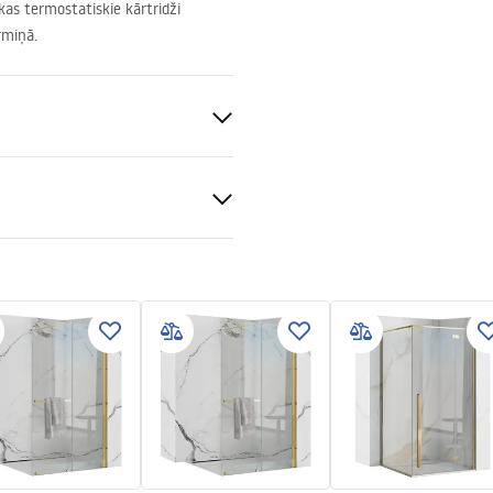
as termostatiskie kārtridži
rmiņā.
ks
tijas noteikumi
nty_Terms_and_Conditions_
s_-_5.pdf