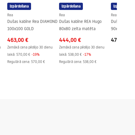
Izpārdošana
Izpārdošana
Izpārdošana
Rea
Rea
Rea
Dušas kabīne Rea DIAMOND
Dušas kabīne REA Hugo
Dušas kabīn
100x100 GOLD
80x80 zelta matēta
90x90 zelta
463,00 €
444,00 €
474,00 €
u
Zemākā cena pēdējo 30 dienu
Zemākā cena pēdējo 30 dienu
laikā:
570,00 €
-
19
%
laikā:
538,00 €
-
17
%
Regulārā cena
:
570,00 €
Regulārā cena
:
538,00 €