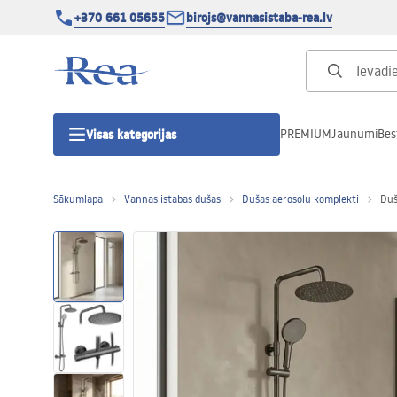
+370 661 05655
birojs@vannasistaba-rea.lv
PREMIUM
Jaunumi
Bes
Visas kategorijas
Sākumlapa
Vannas istabas dušas
Dušas aerosolu komplekti
Duš
Dušas kabīnes
Dušas durvis
Vannas istabas dušas paliktņi
Lineāras dušas notekas