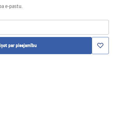
pa e-pastu.
iņot par pieejamību