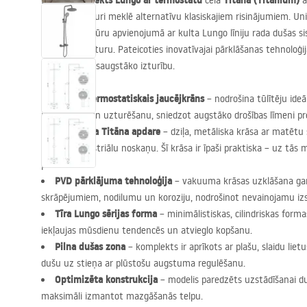
Dušas komplekts Lungo ar termostatu
Titāna (Titanium)
cēlā
a
pazinējiem, kuri meklē alternatīvu klasiskajiem risinājumiem. Uni
satīna struktūru apvienojumā ar kulta Lungo līniju rada dušas 
prestižu raksturu. Pateicoties inovatīvajai pārklāšanas tehnoloģi
estētiku ar visaugstāko izturību.
Precīzs termostatiskais jaucējkrāns
– nodrošina tūlītēju ide
iestatīšanu un uzturēšanu, sniedzot augstāko drošības līmeni 
Ekskluzīva Titāna apdare
– dziļa, metāliska krāsa ar matētu 
luksusa industriālu noskaņu. Šī krāsa ir īpaši praktiska – uz t
pēdas.
PVD
pārklājuma tehnoloģija
– vakuuma krāsas uzklāšana ga
skrāpējumiem, nodilumu un koroziju, nodrošinot nevainojamu izs
Tīra Lungo sērijas forma
– minimālistiskas, cilindriskas forma
iekļaujas mūsdienu tendencēs un atvieglo kopšanu.
Pilna dušas zona
– komplekts ir aprīkots ar plašu, slaidu lie
dušu uz stieņa ar plūstošu augstuma regulēšanu.
Optimizēta konstrukcija
– modelis paredzēts uzstādīšanai duš
maksimāli izmantot mazgāšanās telpu.