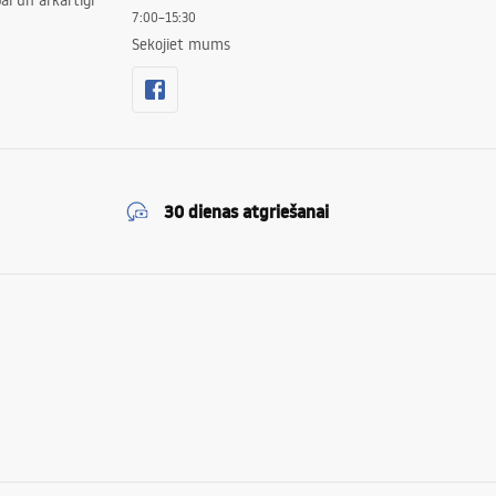
ai un ārkārtīgi
7:00–15:30
Sekojiet mums
30 dienas atgriešanai