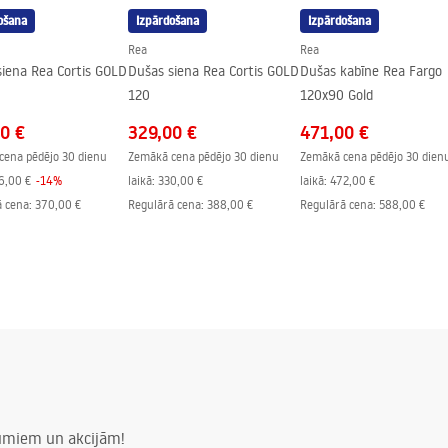
ošana
Izpārdošana
Izpārdošana
Rea
Rea
siena Rea Cortis GOLD
Dušas siena Rea Cortis GOLD
Dušas kabīne Rea Fargo
120
120x90 Gold
0 €
329,00 €
471,00 €
cena pēdējo 30 dienu
Zemākā cena pēdējo 30 dienu
Zemākā cena pēdējo 30 dien
6,00 €
-
14
%
laikā:
330,00 €
laikā:
472,00 €
ā cena
:
370,00 €
Regulārā cena
:
388,00 €
Regulārā cena
:
588,00 €
numiem un akcijām!