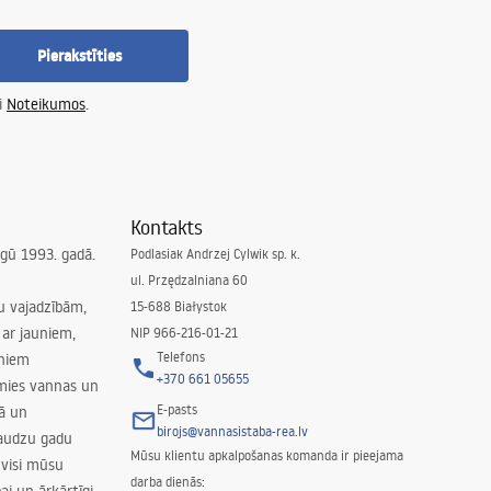
Pierakstīties
i
Noteikumos
.
Kontakts
irgū 1993. gadā.
Podlasiak Andrzej Cylwik sp. k.
ul. Przędzalniana 60
su vajadzībām,
15-688 Białystok
ar jauniem,
NIP 966-216-01-21
Telefons
rniem
+370 661 05655
amies vannas un
E-pasts
nā un
birojs@vannasistaba-rea.lv
daudzu gadu
Mūsu klientu apkalpošanas komanda ir pieejama
 visi mūsu
darba dienās: