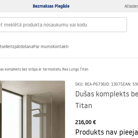
Bezmaksas Piegāde
Atlaide
tseller
Izpārdošana
Par mums
Kontakti
as komplekts bez snīpja ar termostatu Rea Lungo Titan
SKU
:
REA-P6736
ID
:
13075
EAN
:
59
Dušas komplekts be
Titan
216,00 €
Produkts nav pieej