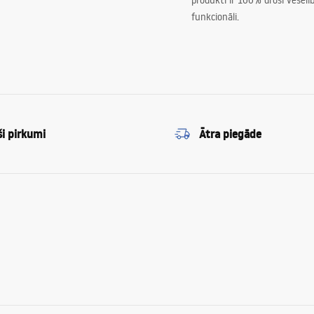
produkti ir 100% droši veselīb
funkcionāli.
ši pirkumi
Ātra piegāde