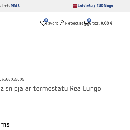
REA5
Latviešu / EUR
Blogs
s kods:
0
0
0,00 €
Favorīti
Pieteikties
Grozs
:
06366035005
z snīpja ar termostatu Rea Lungo
ams