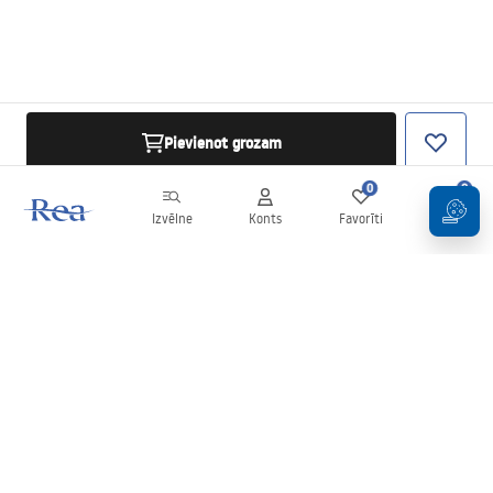
Pievienot grozam
0
0
Izvēlne
Konts
Favorīti
Grozs
Biļetens
Esiet informēti par jaunumiem un akcijām!
Pierakstīties