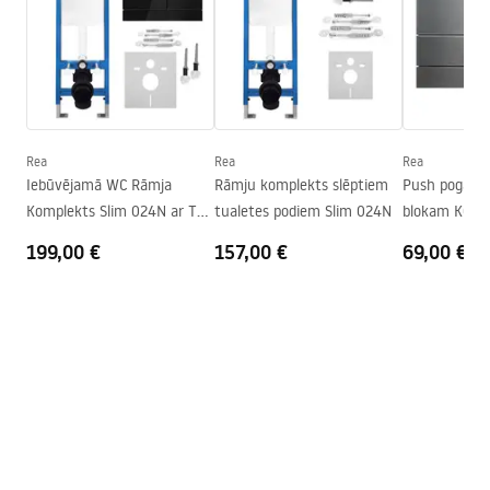
Materiāls
Santehnikas keramika
Garums
495
mm
Installation instructions
Platums
370
mm
instrukcja-montażu-misy-wc-video.mp4
Augstums
355
mm
Montāžas skrūvju atstarpe
180
mm
Rea
Rea
Rea
Uzstādīšanas instrukcijas
Iebūvējamā WC Rāmja
Rāmju komplekts slēptiem
Push poga WC
Vāks iekļauts komplektā
Jā, melna
WC.pdf
Komplekts Slim 024N ar T
tualetes podiem Slim 024N
blokam K011
Black Glass Pogu
Slim024N Rea
199,00 €
157,00 €
69,00 €