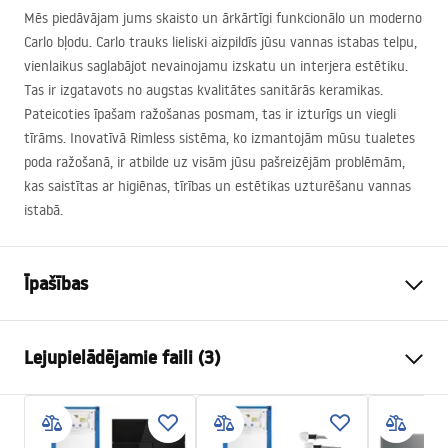
Mēs piedāvājam jums skaisto un ārkārtīgi funkcionālo un moderno
Carlo bļodu. Carlo trauks lieliski aizpildīs jūsu vannas istabas telpu,
vienlaikus saglabājot nevainojamu izskatu un interjera estētiku.
Tas ir izgatavots no augstas kvalitātes sanitārās keramikas.
Pateicoties īpašam ražošanas posmam, tas ir izturīgs un viegli
tīrāms. Inovatīvā Rimless sistēma, ko izmantojām mūsu tualetes
poda ražošanā, ir atbilde uz visām jūsu pašreizējām problēmām,
kas saistītas ar higiēnas, tīrības un estētikas uzturēšanu vannas
istabā.
Īpašības
Uzstādīšanas veids
Piekaramā
Lejupielādējamie faili (3)
Skalošanas sistēma
Rimless (bez apmales)
Krāsa
Melns/Zelts
Atest
Apdare
Spīdīgs
ATEST-higieniczny.pdf