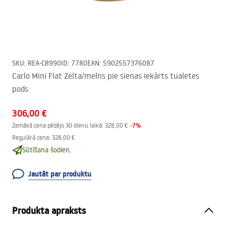
SKU
:
REA-C8990
ID
:
7780
EAN
:
5902557376087
Carlo Mini Flat Zelta/melns pie sienas iekārts tualetes
pods
306,00 €
-
7
%
Zemākā cena pēdējo 30 dienu laikā:
328,00 €
Regulārā cena
:
328,00 €
Sūtīšana šodien.
Jautāt par produktu
Produkta apraksts