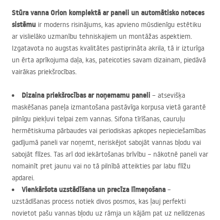
Stūra vanna Orion komplektā ar paneli un automātisko noteces
sistēmu
ir moderns risinājums, kas apvieno mūsdienīgu estētiku
ar vislielāko uzmanību tehniskajiem un montāžas aspektiem.
Izgatavota no augstas kvalitātes pastiprināta akrila, tā ir izturīga
un ērta aprīkojuma daļa, kas, pateicoties savam dizainam, piedāvā
vairākas priekšrocības.
Dizaina priekšrocības ar noņemamu paneli
– atsevišķa
maskēšanas paneļa izmantošana pastāvīga korpusa vietā garantē
pilnīgu piekļuvi telpai zem vannas. Sifona tīrīšanas, cauruļu
hermētiskuma pārbaudes vai periodiskas apkopes nepieciešamības
gadījumā paneli var noņemt, neriskējot sabojāt vannas bļodu vai
sabojāt flīzes. Tas arī dod iekārtošanas brīvību – nākotnē paneli var
nomainīt pret jaunu vai no tā pilnībā atteikties par labu flīžu
apdarei.
Vienkāršota uzstādīšana un precīza līmeņošana
–
uzstādīšanas process notiek divos posmos, kas ļauj perfekti
novietot pašu vannas bļodu uz rāmja un kājām pat uz nelīdzenas