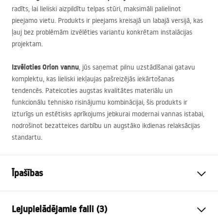
radīts, lai lieliski aizpildītu telpas stūri, maksimāli palielinot
pieejamo vietu. Produkts ir pieejams kreisajā un labajā versijā, kas
ļauj bez problēmām izvēlēties variantu konkrētam instalācijas
projektam.
Izvēloties Orion vannu
, jūs saņemat pilnu uzstādīšanai gatavu
komplektu, kas lieliski iekļaujas pašreizējās iekārtošanas
tendencēs. Pateicoties augstas kvalitātes materiālu un
funkcionālu tehnisko risinājumu kombinācijai, šis produkts ir
izturīgs un estētisks aprīkojums jebkurai modernai vannas istabai,
nodrošinot bezatteices darbību un augstāko ikdienas relaksācijas
standartu.
Īpašības
Vannas tips
stūris
Lejupielādējamie faili (3)
Krāsa
Balts