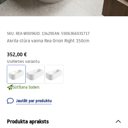
SKU
:
REA-W0096
ID
:
13429
EAN
:
5906366031717
Akrila stūra vanna Rea Orion Right 150cm
352,00 €
Izvēlieties variantu
Sūtīšana šodien.
Jautāt par produktu
Produkta apraksts