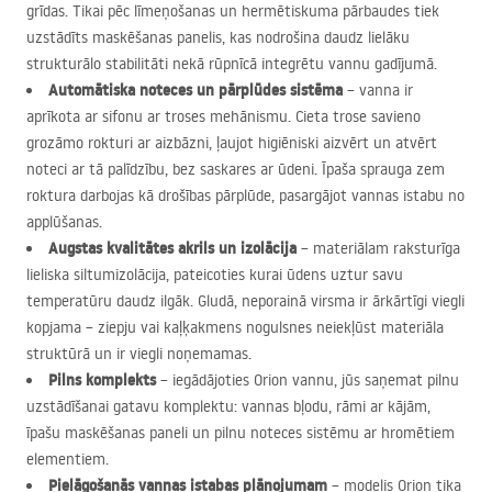
grīdas. Tikai pēc līmeņošanas un hermētiskuma pārbaudes tiek
uzstādīts maskēšanas panelis, kas nodrošina daudz lielāku
strukturālo stabilitāti nekā rūpnīcā integrētu vannu gadījumā.
Automātiska noteces un pārplūdes sistēma
– vanna ir
aprīkota ar sifonu ar troses mehānismu. Cieta trose savieno
grozāmo rokturi ar aizbāzni, ļaujot higiēniski aizvērt un atvērt
noteci ar tā palīdzību, bez saskares ar ūdeni. Īpaša sprauga zem
roktura darbojas kā drošības pārplūde, pasargājot vannas istabu no
applūšanas.
Augstas kvalitātes akrils un izolācija
– materiālam raksturīga
lieliska siltumizolācija, pateicoties kurai ūdens uztur savu
temperatūru daudz ilgāk. Gludā, neporainā virsma ir ārkārtīgi viegli
kopjama – ziepju vai kaļķakmens nogulsnes neiekļūst materiāla
struktūrā un ir viegli noņemamas.
Pilns komplekts
– iegādājoties Orion vannu, jūs saņemat pilnu
uzstādīšanai gatavu komplektu: vannas bļodu, rāmi ar kājām,
īpašu maskēšanas paneli un pilnu noteces sistēmu ar hromētiem
elementiem.
Pielāgošanās vannas istabas plānojumam
– modelis Orion tika