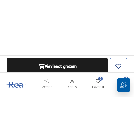
Pievienot grozam
0
0
Izvēlne
Konts
Favorīti
Grozs
Biļetens
Esiet informēti par jaunumiem un akcijām!