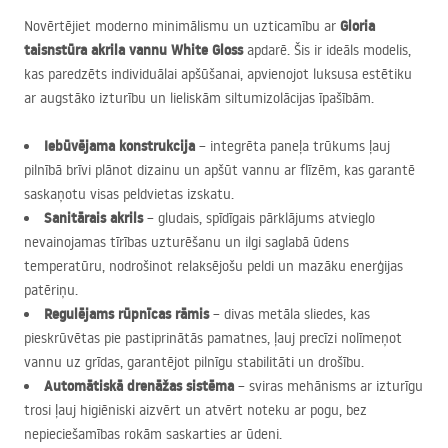
Gloria
Novērtējiet moderno minimālismu un uzticamību ar
taisnstūra akrila vannu
White Gloss
apdarē. Šis ir ideāls modelis,
kas paredzēts individuālai apšūšanai, apvienojot luksusa estētiku
ar augstāko izturību un lieliskām siltumizolācijas īpašībām.
Iebūvējama konstrukcija
– integrēta paneļa trūkums ļauj
pilnībā brīvi plānot dizainu un apšūt vannu ar flīzēm, kas garantē
saskaņotu visas peldvietas izskatu.
Sanitārais akrils
– gludais, spīdīgais pārklājums atvieglo
nevainojamas tīrības uzturēšanu un ilgi saglabā ūdens
temperatūru, nodrošinot relaksējošu peldi un mazāku enerģijas
patēriņu.
Regulējams rūpnīcas rāmis
– divas metāla sliedes, kas
pieskrūvētas pie pastiprinātās pamatnes, ļauj precīzi nolīmeņot
vannu uz grīdas, garantējot pilnīgu stabilitāti un drošību.
Automātiskā drenāžas sistēma
– sviras mehānisms ar izturīgu
trosi ļauj higiēniski aizvērt un atvērt noteku ar pogu, bez
nepieciešamības rokām saskarties ar ūdeni.