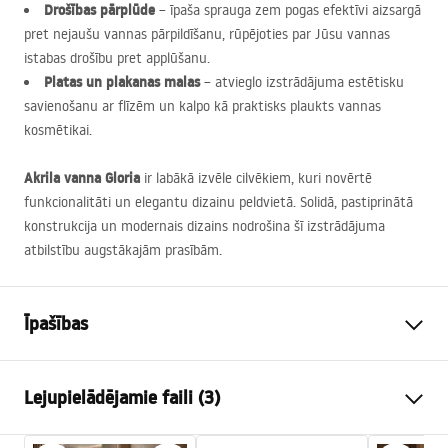
Drošības pārplūde
– īpaša sprauga zem pogas efektīvi aizsargā
pret nejaušu vannas pārpildīšanu, rūpējoties par Jūsu vannas
istabas drošību pret applūšanu.
Platas un plakanas malas
– atvieglo izstrādājuma estētisku
savienošanu ar flīzēm un kalpo kā praktisks plaukts vannas
kosmētikai.
Akrila vanna Gloria
ir labākā izvēle cilvēkiem, kuri novērtē
funkcionalitāti un elegantu dizainu peldvietā. Solidā, pastiprinātā
konstrukcija un modernais dizains nodrošina šī izstrādājuma
atbilstību augstākajām prasībām.
Īpašības
Vannas tips
iebūvējama
Lejupielādējamie faili (3)
Krāsa
Balts
Materiāls
Akrils