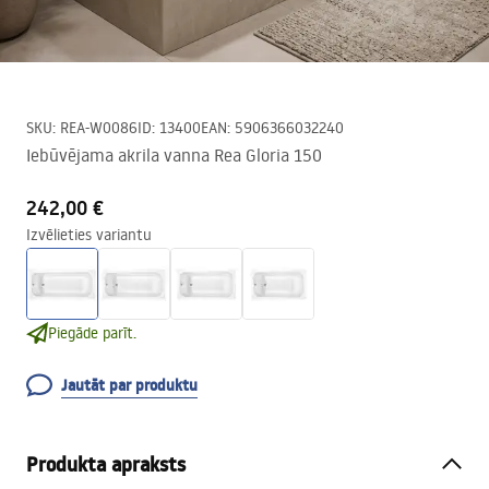
SKU
:
REA-W0086
ID
:
13400
EAN
:
5906366032240
Iebūvējama akrila vanna Rea Gloria 150
242,00 €
Izvēlieties variantu
Piegāde parīt.
Jautāt par produktu
Produkta apraksts