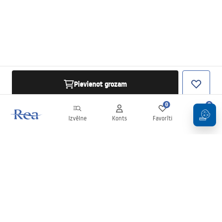
Pievienot grozam
0
0
Izvēlne
Konts
Favorīti
Grozs
Biļetens
Esiet informēti par jaunumiem un akcijām!