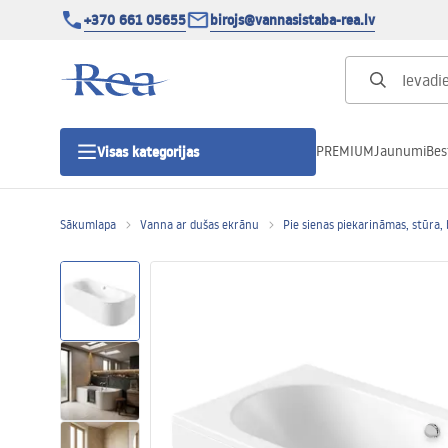
+370 661 05655
birojs@vannasistaba-rea.lv
PREMIUM
Jaunumi
Bes
Visas kategorijas
Sākumlapa
Vanna ar dušas ekrānu
Pie sienas piekarināmas, stūra, 
Dušas kabīnes
Dušas durvis
Vannas istabas dušas paliktņi
Lineāras dušas notekas