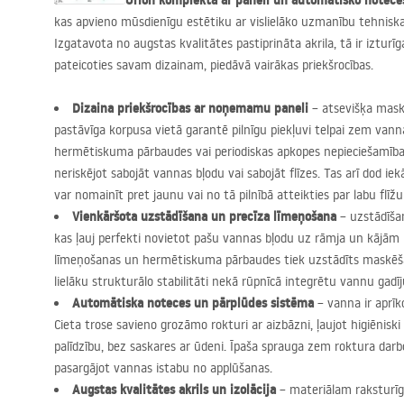
Stūra vanna Orion komplektā ar paneli un automātisko notece
kas apvieno mūsdienīgu estētiku ar vislielāko uzmanību tehnis
Izgatavota no augstas kvalitātes pastiprināta akrila, tā ir izturī
pateicoties savam dizainam, piedāvā vairākas priekšrocības.
Dizaina priekšrocības ar noņemamu paneli
– atsevišķa mas
pastāvīga korpusa vietā garantē pilnīgu piekļuvi telpai zem vanna
hermētiskuma pārbaudes vai periodiskas apkopes nepieciešamība
neriskējot sabojāt vannas bļodu vai sabojāt flīzes. Tas arī dod ie
var nomainīt pret jaunu vai no tā pilnībā atteikties par labu flīžu
Vienkāršota uzstādīšana un precīza līmeņošana
– uzstādīša
kas ļauj perfekti novietot pašu vannas bļodu uz rāmja un kājām p
līmeņošanas un hermētiskuma pārbaudes tiek uzstādīts maskēša
lielāku strukturālo stabilitāti nekā rūpnīcā integrētu vannu gadī
Automātiska noteces un pārplūdes sistēma
– vanna ir aprīk
Cieta trose savieno grozāmo rokturi ar aizbāzni, ļaujot higiēniski
palīdzību, bez saskares ar ūdeni. Īpaša sprauga zem roktura darbo
pasargājot vannas istabu no applūšanas.
Augstas kvalitātes akrils un izolācija
– materiālam raksturīga 