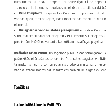
kurai ūdens uztur savu temperatūru daudz ilgāk. Gludā, neporainā
– ziepju vai kaļķakmens nogulsnes neiekļūst materiāla struktūrā
Pilns komplekts
– iegādājoties Orion vannu, jūs saņemat pil
vannas bļodu, rāmi ar kājām, īpašu maskēšanas paneli un pilnu
elementiem.
Pielāgošanās vannas istabas plānojumam
– modelis Orion tika 
stūri, maksimāli palielinot pieejamo vietu. Produkts ir pieejams kr
problēmām izvēlēties variantu konkrētam instalācijas projektam
Izvēloties Orion vannu
, jūs saņemat pilnu uzstādīšanai gatavu ko
pašreizējās iekārtošanas tendencēs. Pateicoties augstas kvalitā
tehnisko risinājumu kombinācijai, šis produkts ir izturīgs un est
vannas istabai, nodrošinot bezatteices darbību un augstāko ikdie
Īpašības
Vannas tips
stūris
Lejupielādējamie faili (3)