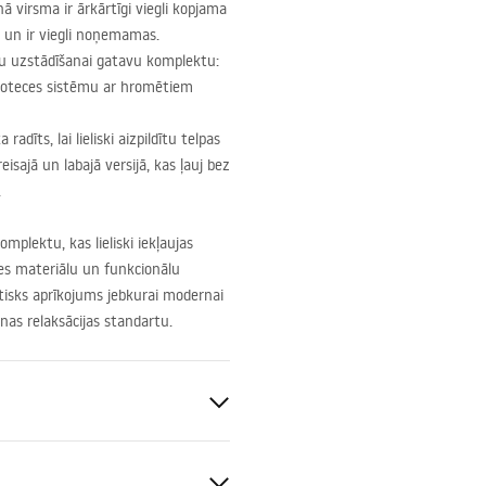
 virsma ir ārkārtīgi viegli kopjama
 un ir viegli noņemamas.
nu uzstādīšanai gatavu komplektu:
 noteces sistēmu ar hromētiem
radīts, lai lieliski aizpildītu telpas
eisajā un labajā versijā, kas ļauj bez
.
mplektu, kas lieliski iekļaujas
tes materiālu un funkcionālu
ētisks aprīkojums jebkurai modernai
nas relaksācijas standartu.