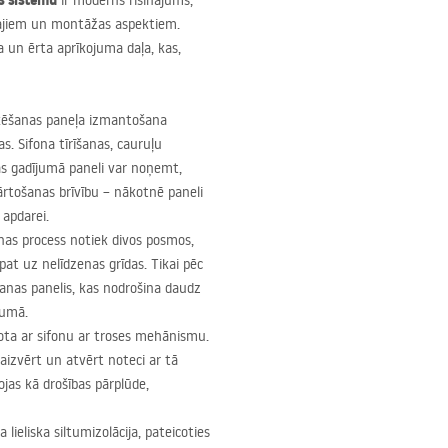
s sistēmu
ir moderns risinājums,
kajiem un montāžas aspektiem.
ga un ērta aprīkojuma daļa, kas,
kēšanas paneļa izmantošana
s. Sifona tīrīšanas, cauruļu
s gadījumā paneli var noņemt,
kārtošanas brīvību – nākotnē paneli
 apdarei.
nas process notiek divos posmos,
at uz nelīdzenas grīdas. Tikai pēc
nas panelis, kas nodrošina daudz
jumā.
ota ar sifonu ar troses mehānismu.
 aizvērt un atvērt noteci ar tā
jas kā drošības pārplūde,
lieliska siltumizolācija, pateicoties