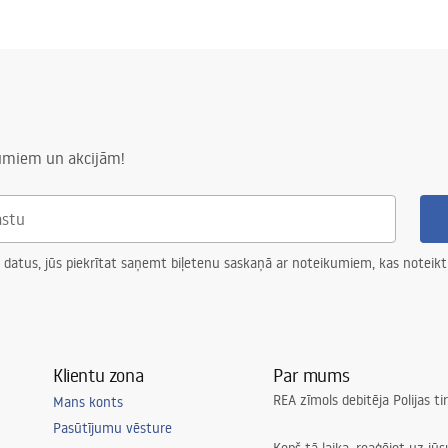
numiem un akcijām!
 datus, jūs piekrītat saņemt biļetenu saskaņā ar noteikumiem, kas noteikt
Klientu zona
Par mums
REA zīmols debitēja Polijas t
Mans konts
Pasūtījumu vēsture