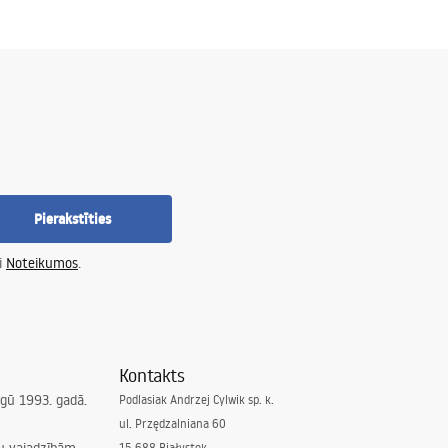
Pierakstīties
i
Noteikumos
.
Kontakts
irgū 1993. gadā.
Podlasiak Andrzej Cylwik sp. k.
ul. Przędzalniana 60
15-688 Białystok