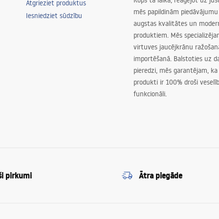
Kopš tā laika, reaģējot uz jū
Atgrieziet produktus
mēs papildinām piedāvājumu 
Iesniedziet sūdzību
augstas kvalitātes un mode
produktiem. Mēs specializēj
virtuves jaucējkrānu ražoša
importēšanā. Balstoties uz 
pieredzi, mēs garantējam, ka
produkti ir 100% droši veselīb
funkcionāli.
ši pirkumi
Ātra piegāde