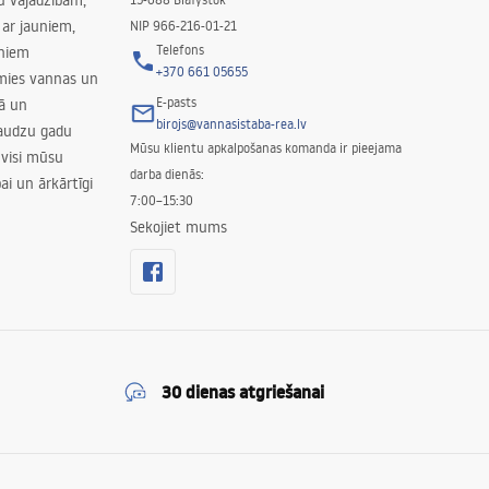
su vajadzībām,
ar jauniem,
NIP 966-216-01-21
Telefons
rniem
+370 661 05655
amies vannas un
E-pasts
nā un
birojs@vannasistaba-rea.lv
daudzu gadu
Mūsu klientu apkalpošanas komanda ir pieejama
 visi mūsu
darba dienās:
ai un ārkārtīgi
7:00–15:30
Sekojiet mums
30 dienas atgriešanai