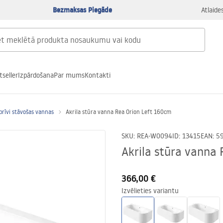
Bezmaksas Piegāde
Atlaide
tseller
Izpārdošana
Par mums
Kontakti
brīvi stāvošas vannas
Akrila stūra vanna Rea Orion Left 160cm
SKU
:
REA-W0094
ID
:
13415
EAN
:
5
Akrila stūra vanna
366,00 €
Izvēlieties variantu