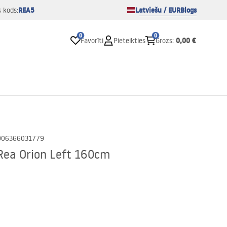
REA5
Latviešu / EUR
Blogs
s kods:
0
0
0,00 €
Favorīti
Pieteikties
Grozs
:
906366031779
 Rea Orion Left 160cm