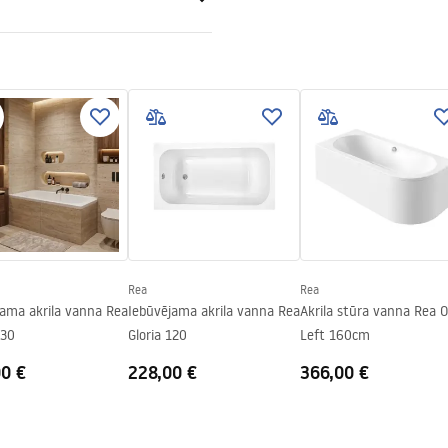
tijas noteikumi
nty_Terms_and_Conditions_
bs.pdf
Rea
Rea
jama akrila vanna Rea
Iebūvējama akrila vanna Rea
Akrila stūra vanna Rea O
130
Gloria 120
Left 160cm
00 €
228,00 €
366,00 €