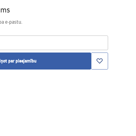
ams
pa e-pastu.
iņot par pieejamību