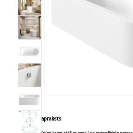
Tualetes
Izlietnes
Vannas un ekrāni
Vannas istabas jaucējkrāni
Vannas istabas dušas
Virtuve
Vannas istabas piederumi
Produkta apraksts