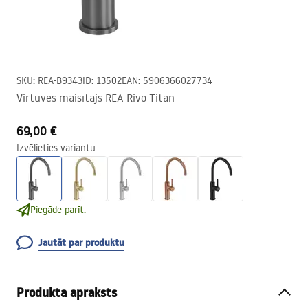
SKU
:
REA-B9343
ID
:
13502
EAN
:
5906366027734
Virtuves maisītājs REA Rivo Titan
69,00 €
Izvēlieties variantu
Piegāde parīt.
Jautāt par produktu
Produkta apraksts