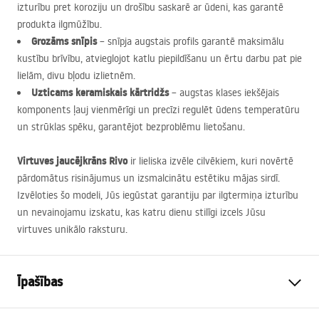
izturību pret koroziju un drošību saskarē ar ūdeni, kas garantē
produkta ilgmūžību.
Grozāms snīpis
– snīpja augstais profils garantē maksimālu
kustību brīvību, atvieglojot katlu piepildīšanu un ērtu darbu pat pie
lielām, divu bļodu izlietnēm.
Uzticams keramiskais kārtridžs
– augstas klases iekšējais
komponents ļauj vienmērīgi un precīzi regulēt ūdens temperatūru
un strūklas spēku, garantējot bezproblēmu lietošanu.
Virtuves jaucējkrāns Rivo
ir lieliska izvēle cilvēkiem, kuri novērtē
pārdomātus risinājumus un izsmalcinātu estētiku mājas sirdī.
Izvēloties šo modeli, Jūs iegūstat garantiju par ilgtermiņa izturību
un nevainojamu izskatu, kas katru dienu stilīgi izcels Jūsu
virtuves unikālo raksturu.
Īpašības