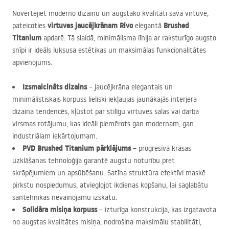
Novērtējiet moderno dizainu un augstāko kvalitāti savā virtuvē,
virtuves jaucējkrānam Rivo
Brushed
pateicoties
elegantā
Titanium
apdarē. Tā slaidā, minimālisma līnija ar raksturīgo augsto
snīpi ir ideāls luksusa estētikas un maksimālas funkcionalitātes
apvienojums.
Izsmalcināts dizains
– jaucējkrāna elegantais un
minimālistiskais korpuss lieliski iekļaujas jaunākajās interjera
dizaina tendencēs, kļūstot par stilīgu virtuves salas vai darba
virsmas rotājumu, kas ideāli piemērots gan modernam, gan
industriālam iekārtojumam.
PVD
Brushed Titanium pārklājums
– progresīvā krāsas
uzklāšanas tehnoloģija garantē augstu noturību pret
skrāpējumiem un apsūbēšanu. Satīna struktūra efektīvi maskē
pirkstu nospiedumus, atvieglojot ikdienas kopšanu, lai saglabātu
santehnikas nevainojamu izskatu.
Solidāra misiņa korpuss
– izturīga konstrukcija, kas izgatavota
no augstas kvalitātes misiņa, nodrošina maksimālu stabilitāti,