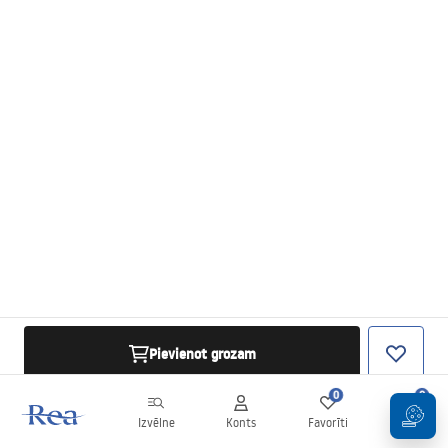
Pievienot grozam
0
0
Izvēlne
Konts
Favorīti
Grozs