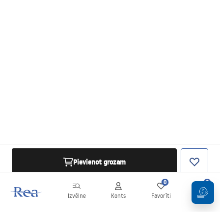
Pievienot grozam
0
0
Izvēlne
Konts
Favorīti
Grozs