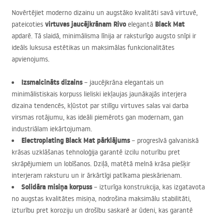
Novērtējiet moderno dizainu un augstāko kvalitāti savā virtuvē,
virtuves jaucējkrānam Rivo
Black Mat
pateicoties
elegantā
apdarē. Tā slaidā, minimālisma līnija ar raksturīgo augsto snīpi ir
ideāls luksusa estētikas un maksimālas funkcionalitātes
apvienojums.
Izsmalcināts dizains
– jaucējkrāna elegantais un
minimālistiskais korpuss lieliski iekļaujas jaunākajās interjera
dizaina tendencēs, kļūstot par stilīgu virtuves salas vai darba
virsmas rotājumu, kas ideāli piemērots gan modernam, gan
industriālam iekārtojumam.
Electroplating Black Mat pārklājums
– progresīvā galvaniskā
krāsas uzklāšanas tehnoloģija garantē izcilu noturību pret
skrāpējumiem un lobīšanos. Dziļā, matētā melnā krāsa piešķir
interjeram raksturu un ir ārkārtīgi patīkama pieskārienam.
Solidāra misiņa korpuss
– izturīga konstrukcija, kas izgatavota
no augstas kvalitātes misiņa, nodrošina maksimālu stabilitāti,
izturību pret koroziju un drošību saskarē ar ūdeni, kas garantē