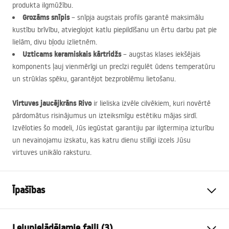
produkta ilgmūžību.
Grozāms snīpis
– snīpja augstais profils garantē maksimālu
kustību brīvību, atvieglojot katlu piepildīšanu un ērtu darbu pat pie
lielām, divu bļodu izlietnēm.
Uzticams keramiskais kārtridžs
– augstas klases iekšējais
komponents ļauj vienmērīgi un precīzi regulēt ūdens temperatūru
un strūklas spēku, garantējot bezproblēmu lietošanu.
Virtuves jaucējkrāns Rivo
ir lieliska izvēle cilvēkiem, kuri novērtē
pārdomātus risinājumus un izteiksmīgu estētiku mājas sirdī.
Izvēloties šo modeli, Jūs iegūstat garantiju par ilgtermiņa izturību
un nevainojamu izskatu, kas katru dienu stilīgi izcels Jūsu
virtuves unikālo raksturu.
Īpašības
Jaucējkrāna tips
virtuve
Lejupielādējamie faili (3)