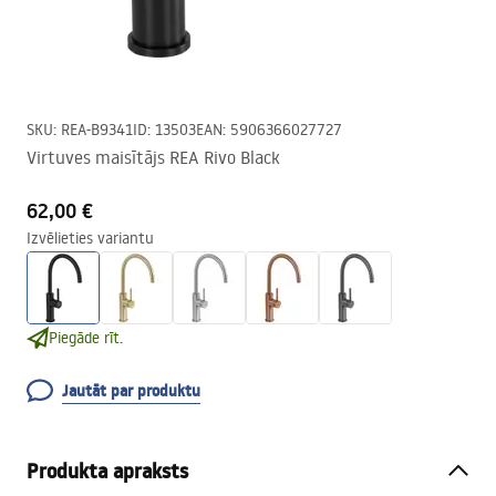
SKU
:
REA-B9341
ID
:
13503
EAN
:
5906366027727
Virtuves maisītājs REA Rivo Black
62,00 €
Izvēlieties variantu
Piegāde rīt.
Jautāt par produktu
Produkta apraksts