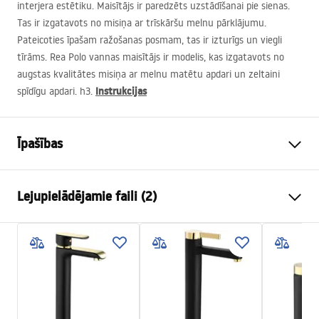
interjera estētiku. Maisītājs ir paredzēts uzstādīšanai pie sienas.
Tas ir izgatavots no misiņa ar trīskāršu melnu pārklājumu.
Pateicoties īpašam ražošanas posmam, tas ir izturīgs un viegli
tīrāms. Rea Polo vannas maisītājs ir modelis, kas izgatavots no
augstas kvalitātes misiņa ar melnu matētu apdari un zeltaini
Instrukcijas
spīdīgu apdari. h3.
Īpašības
Jaucējkrāna tips
vanna
Lejupielādējamie faili (2)
Uzstādīšanas veids
Pie sienas
Krāsa
Melns/Zelts
Uzstādīšanas instrukcijas
Izteces veids
Fiksēta
Faucet.pdf
Materiāls
Misiņš
Izsmidzinātāja sasniedzamība
175
mm
Garantijas noteikumi
Augstums
60
mm