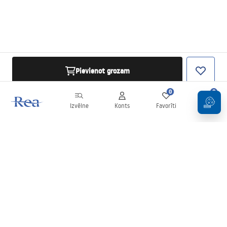
Pievienot grozam
0
0
Izvēlne
Konts
Favorīti
Grozs
Biļetens
Esiet informēti par jaunumiem un akcijām!