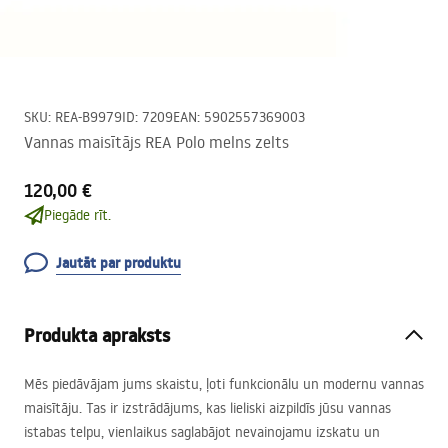
SKU
:
REA-B9979
ID
:
7209
EAN
:
5902557369003
Vannas maisītājs REA Polo melns zelts
120,00 €
Piegāde rīt.
Jautāt par produktu
Produkta apraksts
Mēs piedāvājam jums skaistu, ļoti funkcionālu un modernu vannas
maisītāju. Tas ir izstrādājums, kas lieliski aizpildīs jūsu vannas
istabas telpu, vienlaikus saglabājot nevainojamu izskatu un