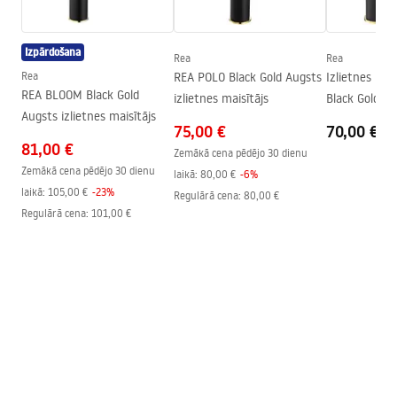
Warranty_Terms_and_Conditions_Faucets_-_5.pdf
Pārklājuma tehnoloģija
Electroplating
Izpārdošana
Savienojuma diametrs
1/2 collas
Rea
Rea
Rea
REA POLO Black Gold Augsts
Izlietnes mai
Savienojumu attālums
150
mm
REA BLOOM Black Gold
izlietnes maisītājs
Black Gold L
Garantija
5 gadi
Augsts izlietnes maisītājs
75,00 €
70,00 €
81,00 €
Zemākā cena pēdējo 30 dienu
Zemākā cena pēdējo 30 dienu
laikā:
80,00 €
-
6
%
laikā:
105,00 €
-
23
%
Regulārā cena
:
80,00 €
Regulārā cena
:
101,00 €