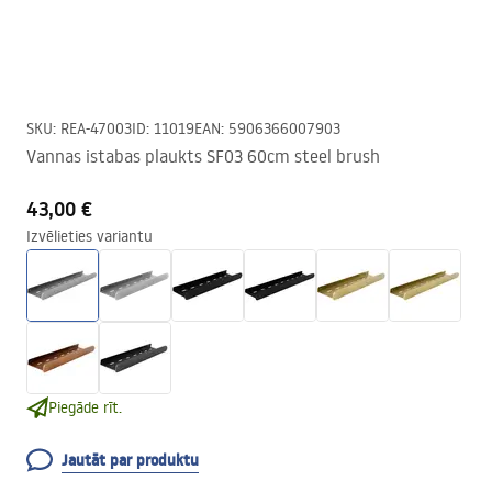
SKU
:
REA-47003
ID
:
11019
EAN
:
5906366007903
Vannas istabas plaukts SF03 60cm steel brush
43,00 €
Izvēlieties variantu
Piegāde rīt.
Jautāt par produktu