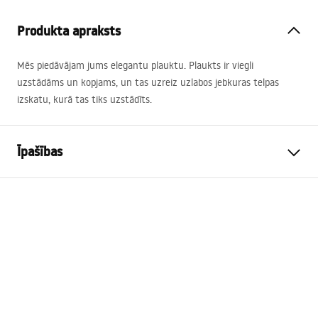
Produkta apraksts
Mēs piedāvājam jums elegantu plauktu. Plaukts ir viegli
uzstādāms un kopjams, un tas uzreiz uzlabos jebkuras telpas
izskatu, kurā tas tiks uzstādīts.
Īpašības
Krāsa
Matēts tērauds
Materiāls
Nerūsējošais tērauds
Uzstādīšanas veids
Pieskrūvējams
Platums
600
mm
Augstums
50
mm
Dziļums
90
mm