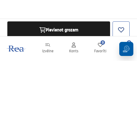
Pievienot grozam
0
0
Izvēlne
Konts
Favorīti
Grozs
Biļetens
Esiet informēti par jaunumiem un akcijām!
Pierakstīties