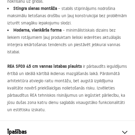
nokrišanu uz grīdas.
Stingra sienas montāža
– stabils stiprinājums nodrošina
maksimālu lietošanas drošību un ļauj konstrukcijai bez problēmām
izturēt smagāku iepakojumu slodzi.
Moderna, vienkārša forma
– minimālistiskais dizains bez
liekiem rotājumiem ļauj produktam lieliski iederēties aktuālajās
interjera iekārtošanas tendencēs un piestāvēt jebkurai vannas
istabai.
REA
SF03 45 cm vannas istabas plaukts
ir pārbaudīts ieguldījums
ērtībā un ideālā kārtībā ikdienas mazgāšanās laikā. Pārdomātā
arhitektūra atvieglo raitu montāžu, bet augstā izpildījuma
kvalitāte novērš priekšlaicīgas nolietošanās risku. Izvēlieties
pārbaudītus
REA
tehniskos risinājumus un iegūstiet pārliecību, ka
jūsu dušas zona katru dienu saglabās visaugstāko funkcionalitāti
un estētisku izskatu.
Īpašības