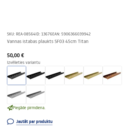
SKU
:
REA-08564
ID
:
13676
EAN
:
5906366039942
Vannas istabas plaukts SF03 45cm Titan
50,00 €
Izvēlieties variantu
Piegāde pirmdiena.
Jautāt par produktu