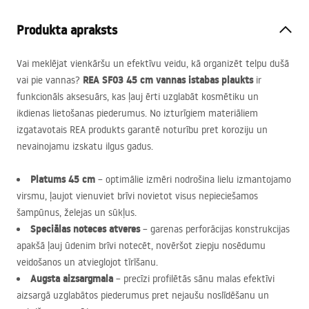
Produkta apraksts
Vai meklējat vienkāršu un efektīvu veidu, kā organizēt telpu dušā
REA
SF03 45 cm vannas istabas plaukts
vai pie vannas?
ir
funkcionāls aksesuārs, kas ļauj ērti uzglabāt kosmētiku un
ikdienas lietošanas piederumus. No izturīgiem materiāliem
izgatavotais
REA
produkts garantē noturību pret koroziju un
nevainojamu izskatu ilgus gadus.
Platums 45 cm
– optimālie izmēri nodrošina lielu izmantojamo
virsmu, ļaujot vienuviet brīvi novietot visus nepieciešamos
šampūnus, želejas un sūkļus.
Speciālas noteces atveres
– garenas perforācijas konstrukcijas
apakšā ļauj ūdenim brīvi notecēt, novēršot ziepju nosēdumu
veidošanos un atvieglojot tīrīšanu.
Augsta aizsargmala
– precīzi profilētās sānu malas efektīvi
aizsargā uzglabātos piederumus pret nejaušu noslīdēšanu un