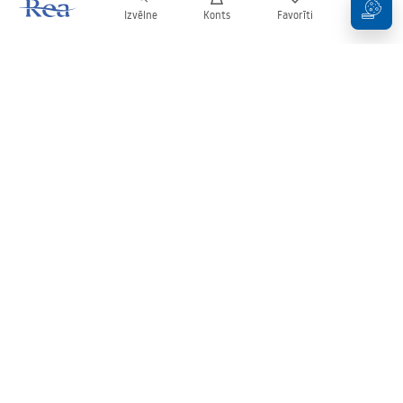
Izvēlne
Konts
Favorīti
Grozs
Biļetens
Esiet informēti par jaunumiem un akcijām!
Pierakstīties
Ievadot un apstiprinot savus datus, jūs piekrītat saņemt biļetenu
saskaņā ar noteikumiem, kas noteikti
Noteikumos
.