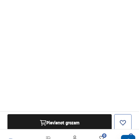
Pievienot grozam
0
0