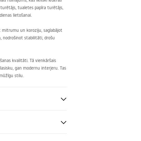
s risinājums, kas lieliski iederas
turētājs, tualetes papīra turētājs,
ienas lietošanai.
et mitrumu un koroziju, saglabājot
, nodrošinot stabilitāti, drošu
anas kvalitāti. Tā vienkāršais
klasisku, gan modernu interjeru. Tas
mūžīgu stilu.
ams