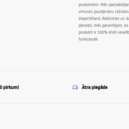
produktiem. Mēs specializēj
virtuves jaucējkrānu ražoša
importēšanā. Balstoties uz 
pieredzi, mēs garantējam, ka
produkti ir 100% droši veselīb
funkcionāli.
ši pirkumi
Ātra piegāde