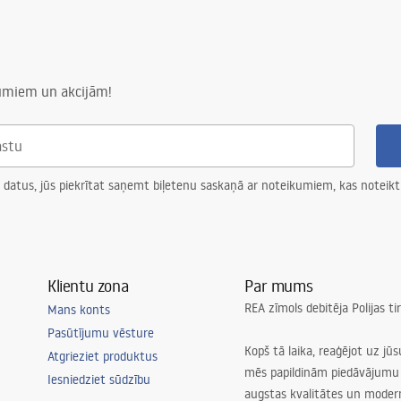
numiem un akcijām!
 datus, jūs piekrītat saņemt biļetenu saskaņā ar noteikumiem, kas noteikt
Klientu zona
Par mums
REA zīmols debitēja Polijas t
Mans konts
Pasūtījumu vēsture
Kopš tā laika, reaģējot uz jū
Atgrieziet produktus
mēs papildinām piedāvājumu 
Iesniedziet sūdzību
augstas kvalitātes un mode