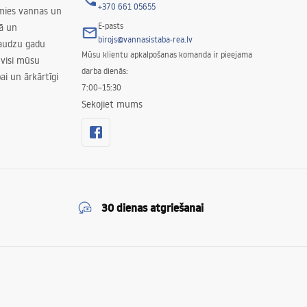
+370 661 05655
amies vannas un
E-pasts
nā un
birojs@vannasistaba-rea.lv
daudzu gadu
Mūsu klientu apkalpošanas komanda ir pieejama
 visi mūsu
darba dienās:
ai un ārkārtīgi
7:00–15:30
Sekojiet mums
30 dienas atgriešanai