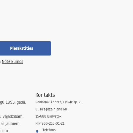
Pierakstīties
i
Noteikumos
.
Kontakts
irgū 1993. gadā.
Podlasiak Andrzej Cylwik sp. k.
ul. Przędzalniana 60
su vajadzībām,
15-688 Białystok
ar jauniem,
NIP 966-216-01-21
Telefons
rniem