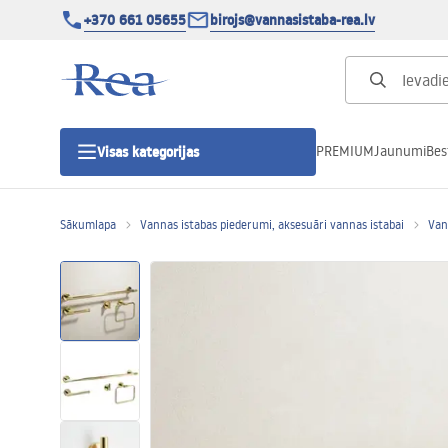
+370 661 05655
birojs@vannasistaba-rea.lv
PREMIUM
Jaunumi
Bes
Visas kategorijas
Sākumlapa
Vannas istabas piederumi, aksesuāri vannas istabai
Van
Dušas kabīnes
Dušas durvis
Vannas istabas dušas paliktņi
Lineāras dušas notekas