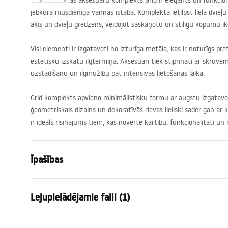
Vannas istabas aksesuāru komplekts Grid ir elegants un funkcionāl
jebkurā mūsdienīgā vannas istabā. Komplektā ietilpst liela dvieļu 
āķis un dvieļu gredzens, veidojot saskaņotu un stilīgu kopumu ikd
Visi elementi ir izgatavoti no izturīga metāla, kas ir noturīgs pr
estētisku izskatu ilgtermiņā. Aksesuāri tiek stiprināti ar skrūvēm
uzstādīšanu un ilgmūžību pat intensīvas lietošanas laikā.
Grid komplekts apvieno minimālistisku formu ar augstu izgatavoš
ģeometriskais dizains un dekoratīvās rievas lieliski sader gan ar 
ir ideāls risinājums tiem, kas novērtē kārtību, funkcionalitāti un 
Īpašības
Krāsa
Zelts
Lejupielādējamie faili (1)
Materiāls
Metāls
Uzstādīšanas veids
Pieskrūvēj