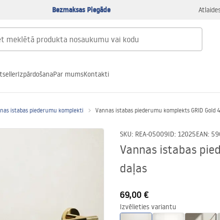
Bezmaksas Piegāde
Atlaide
tseller
Izpārdošana
Par mums
Kontakti
nas istabas piederumu komplekti
Vannas istabas piederumu komplekts GRID Gold 4
SKU
:
REA-05009
ID
:
12025
EAN
:
59
Vannas istabas pie
daļas
69,00 €
Izvēlieties variantu