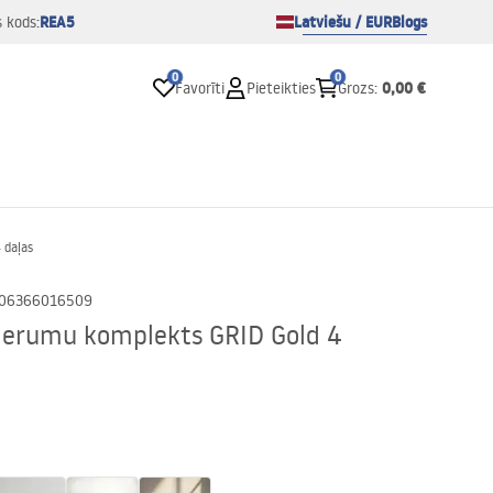
REA5
Latviešu / EUR
Blogs
s kods:
0
0
0,00 €
Favorīti
Pieteikties
Grozs
:
 daļas
06366016509
derumu komplekts GRID Gold 4