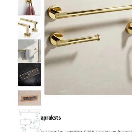
Tualetes
Izlietnes
Vannas un ekrāni
Vannas istabas jaucējkrāni
Vannas istabas dušas
Virtuve
Vannas istabas piederumi
Produkta apraksts