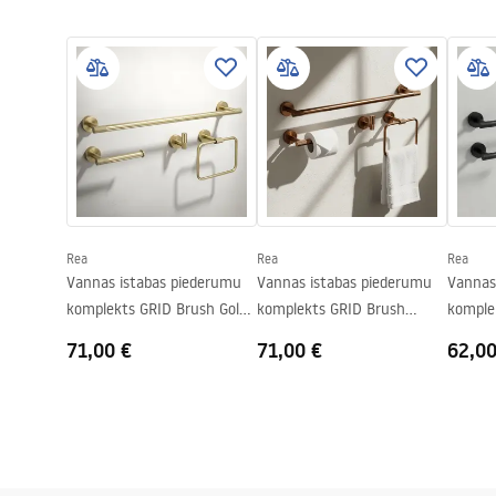
Garantijas noteikumi
Sērija
Grid
Warranty_Terms_and_Conditions_Accessories_-_24.pdf
Garantija
24 mēneši
Rea
Rea
Rea
Vannas istabas piederumu
Vannas istabas piederumu
Vannas
komplekts GRID Brush Gold
komplekts GRID Brush
komple
4 daļas
Copper 4 daļas
daļas
71,00 €
71,00 €
62,00