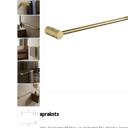
Tualetes
Izlietnes
Vannas un ekrāni
Vannas istabas jaucējkrāni
Vannas istabas dušas
Virtuve
Vannas istabas piederumi
Produkta apraksts