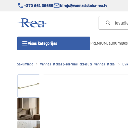
+370 661 05655
birojs@vannasistaba-rea.lv
PREMIUM
Jaunumi
Bes
Visas kategorijas
Sākumlapa
Vannas istabas piederumi, aksesuāri vannas istabai
Dvi
Dušas kabīnes
Dušas durvis
Vannas istabas dušas paliktņi
Lineāras dušas notekas