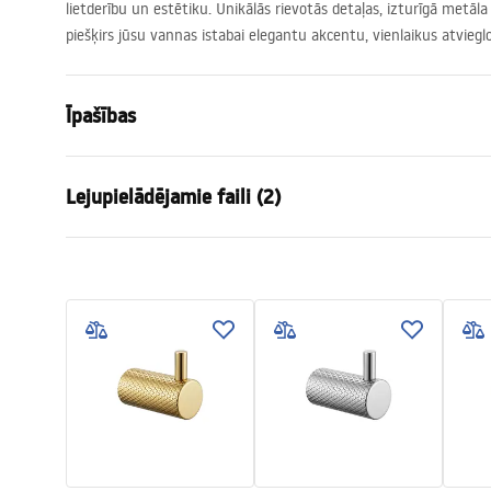
lietderību un estētiku. Unikālās rievotās detaļas, izturīgā metāla
piešķirs jūsu vannas istabai elegantu akcentu, vienlaikus atviegl
Īpašības
Krāsa
Zelts
Lejupielādējamie faili (2)
Materiāls
Metāls
Uzstādīšanas veids
Pieskrūvēj
Garantijas noteikumi
Drošī
Platums
595
mm
Warranty_Terms_and_Conditions_
Safety
Augstums
23
mm
Accessories_-_24.pdf
f
Dziļums
68
mm
Sērija
Otto
Garantija
24 mēneši