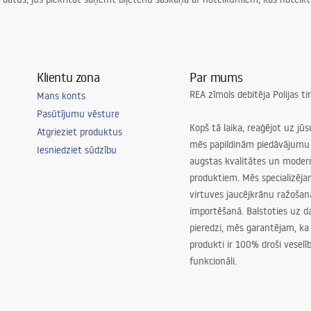
Klientu zona
Par mums
REA zīmols debitēja Polijas t
Mans konts
Pasūtījumu vēsture
Kopš tā laika, reaģējot uz jū
Atgrieziet produktus
mēs papildinām piedāvājumu 
Iesniedziet sūdzību
augstas kvalitātes un mode
produktiem. Mēs specializēj
virtuves jaucējkrānu ražoša
importēšanā. Balstoties uz 
pieredzi, mēs garantējam, ka
produkti ir 100% droši veselīb
funkcionāli.