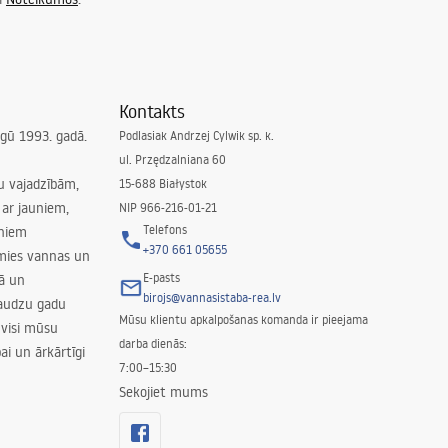
Kontakts
irgū 1993. gadā.
Podlasiak Andrzej Cylwik sp. k.
ul. Przędzalniana 60
su vajadzībām,
15-688 Białystok
ar jauniem,
NIP 966-216-01-21
Telefons
rniem
+370 661 05655
amies vannas un
E-pasts
nā un
birojs@vannasistaba-rea.lv
daudzu gadu
Mūsu klientu apkalpošanas komanda ir pieejama
 visi mūsu
darba dienās:
ai un ārkārtīgi
7:00–15:30
Sekojiet mums