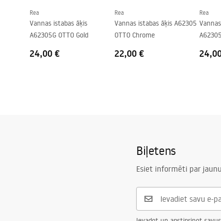
Rea
Rea
Rea
Vannas istabas āķis
Vannas istabas āķis A62305
Vannas 
A62305G OTTO Gold
OTTO Chrome
A62305
24,00 €
22,00 €
24,0
Biļetens
Esiet informēti par jau
Ievadot un apstiprinot savus