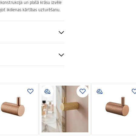
 konstrukcija un plašā krāsu izvēle
ojot ikdienas kārtības uzturēšanu.
ams
bas informācija
_Information_Accessories.pd