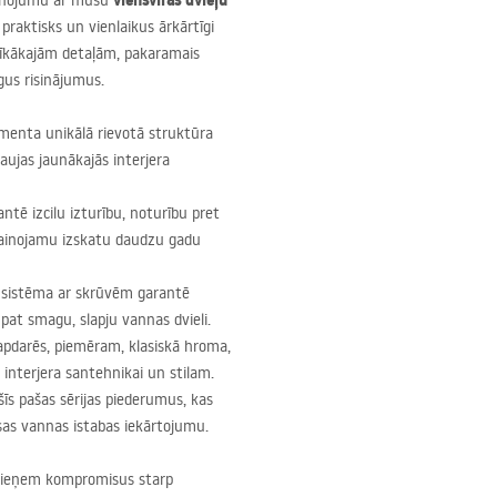
viensviras dvieļu
vienojumu ar mūsu
ir praktisks un vienlaikus ārkārtīgi
ssīkākajām detaļām, pakaramais
gus risinājumus.
enta unikālā rievotā struktūra
ļaujas jaunākajās interjera
ntē izcilu izturību, noturību pret
ainojamu izskatu daudzu gadu
 sistēma ar skrūvēm garantē
at smagu, slapju vannas dvieli.
pdarēs, piemēram, klasiskā hroma,
a interjera santehnikai un stilam.
īs pašas sērijas piederumus, kas
as vannas istabas iekārtojumu.
epieņem kompromisus starp