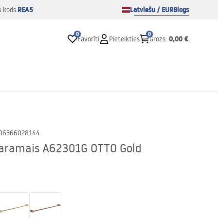
REA5
Latviešu / EUR
Blogs
s kods:
0
0
0,00 €
Favorīti
Pieteikties
Grozs
:
06366028144
karamais A62301G OTTO Gold