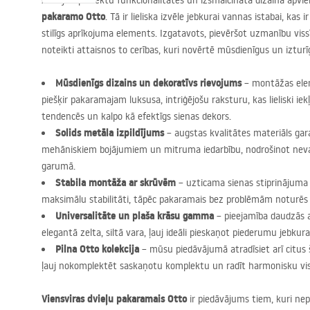
Atklājiet perfektu funkcionalitātes un izsmalcināta dizaina ap
pakaramo Otto
. Tā ir lieliska izvēle jebkurai vannas istabai, kas 
stilīgs aprīkojuma elements. Izgatavots, pievēršot uzmanību vi
noteikti attaisnos to cerības, kuri novērtē mūsdienīgus un izturī
Mūsdienīgs dizains un dekoratīvs rievojums
– montāžas elem
piešķir pakaramajam luksusa, intriģējošu raksturu, kas lieliski iek
tendencēs un kalpo kā efektīgs sienas dekors.
Solids metāla izpildījums
– augstas kvalitātes materiāls gara
mehāniskiem bojājumiem un mitruma iedarbību, nodrošinot nev
garumā.
Stabila montāža ar skrūvēm
– uzticama sienas stiprinājuma
maksimālu stabilitāti, tāpēc pakaramais bez problēmām noturēs p
Universalitāte un plaša krāsu gamma
– pieejamība daudzās a
elegantā zelta, siltā vara, ļauj ideāli pieskaņot piederumu jebkur
Pilna Otto kolekcija
– mūsu piedāvājumā atradīsiet arī citus š
ļauj nokomplektēt saskaņotu komplektu un radīt harmonisku vis
Viensviras dvieļu pakaramais Otto
ir piedāvājums tiem, kuri n