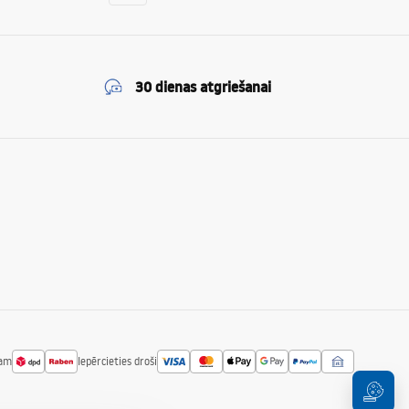
30 dienas atgriešanai
jam
Iepērcieties droši