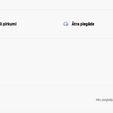
ši pirkumi
Ātra piegāde
Mēs piegādā