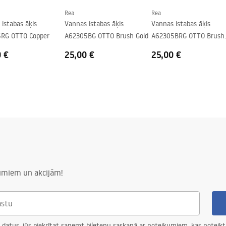
Rea
Rea
istabas āķis
Vannas istabas āķis
Vannas istabas āķis
RG OTTO Copper
A62305BG OTTO Brush Gold
A62305BRG OTTO Brush
Copper
0 €
25,00 €
25,00 €
numiem un akcijām!
 datus, jūs piekrītat saņemt biļetenu saskaņā ar noteikumiem, kas noteikt