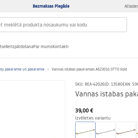
Bezmaksas Piegāde
Atlaide
tseller
Izpārdošana
Par mums
Kontakti
eļu pakaramie un pakaramie
Vannas istabas pakaramais A62301G OTTO Gold
SKU
:
REA-42026
ID
:
13580
EAN
:
59
Vannas istabas pa
39,00 €
Izvēlieties variantu