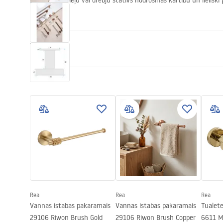
Elegantais dvieļu vai drēbju statīvs nodrošinās kārtību un lieliski
izskatu.
Īpašības
Krāsa
Matēts tēr
Materiāls
Metāls
Uzstādīšanas veids
Pieskrūvēj
Platums
50
mm
Augstums
50
mm
Dziļums
50
mm
Sērija
Modern
Garantija
24 mēneši
Rea
Rea
Rea
Vannas istabas pakaramais
Vannas istabas pakaramais
Tualete
29106 Riwon Brush Gold
29106 Riwon Brush Copper
6611 M