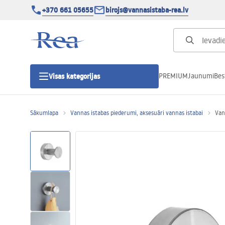
+370 661 05655
birojs@vannasistaba-rea.lv
PREMIUM
Jaunumi
Bes
Visas kategorijas
Sākumlapa
Vannas istabas piederumi, aksesuāri vannas istabai
Van
Dušas kabīnes
Dušas durvis
Vannas istabas dušas paliktņi
Lineāras dušas notekas