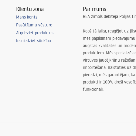
Klientu zona
Par mums
REA zīmols debitēja Polijas t
Mans konts
Pasūtījumu vēsture
Kopš tā laika, reaģējot uz jū
Atgrieziet produktus
mēs papildinām piedāvājumu 
Iesniedziet sūdzību
augstas kvalitātes un mode
produktiem. Mēs specializēj
virtuves jaucējkrānu ražoša
importēšanā. Balstoties uz 
pieredzi, mēs garantējam, ka
produkti ir 100% droši veselīb
funkcionāli.