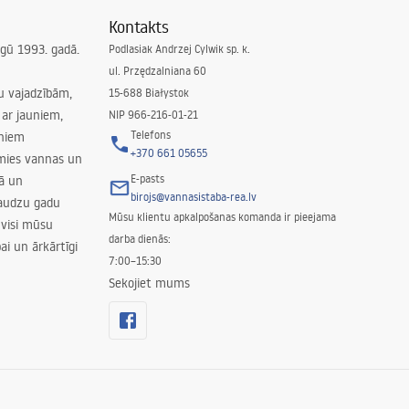
Kontakts
irgū 1993. gadā.
Podlasiak Andrzej Cylwik sp. k.
ul. Przędzalniana 60
su vajadzībām,
15-688 Białystok
ar jauniem,
NIP 966-216-01-21
Telefons
rniem
+370 661 05655
amies vannas un
E-pasts
nā un
birojs@vannasistaba-rea.lv
daudzu gadu
Mūsu klientu apkalpošanas komanda ir pieejama
 visi mūsu
darba dienās:
ai un ārkārtīgi
7:00–15:30
Sekojiet mums