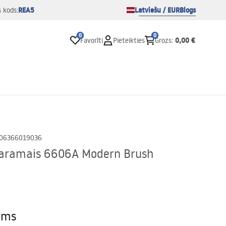
REA5
Latviešu / EUR
Blogs
s kods:
0
0
0,00 €
Favorīti
Pieteikties
Grozs
:
06366019036
karamais 6606A Modern Brush
ams