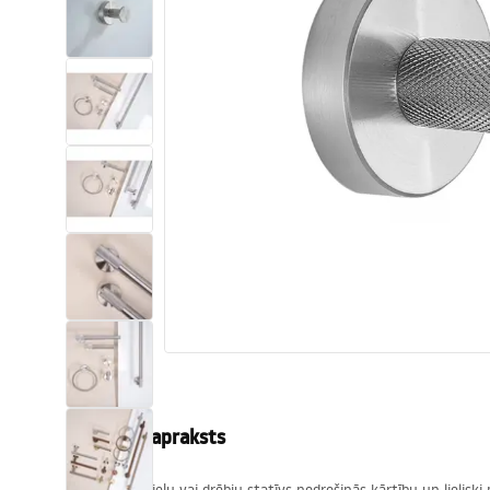
Tualetes
Izlietnes
Vannas un ekrāni
Vannas istabas jaucējkrāni
Vannas istabas dušas
Virtuve
Vannas istabas piederumi
Produkta apraksts