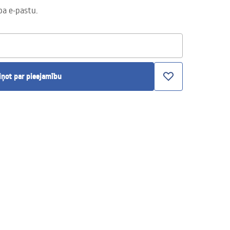
pa e-pastu.
iņot par pieejamību