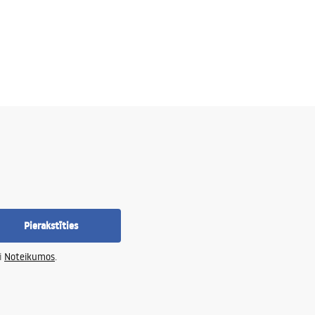
Pierakstīties
i
Noteikumos
.