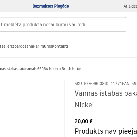
Bezmaksas Piegāde
Atlaide
tseller
Izpārdošana
Par mums
Kontakti
nas istabas pakaramais 6606A Modern Brush Nickel
SKU
:
REA-98008
ID
:
11771
EAN
:
59
Vannas istabas pa
Nickel
20,00 €
Produkts nav pieej