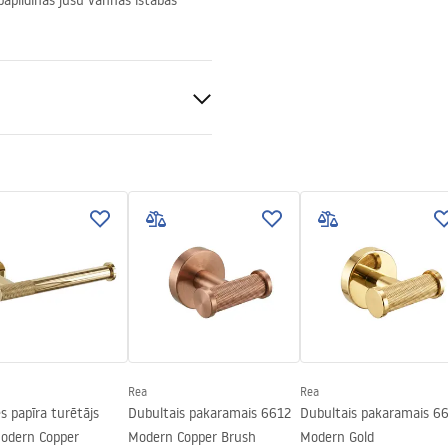
 papildinās jūsu vannas istabas
auds
ams
Rea
Rea
s papīra turētājs
Dubultais pakaramais 6612
Dubultais pakaramais 6
odern Copper
Modern Copper Brush
Modern Gold