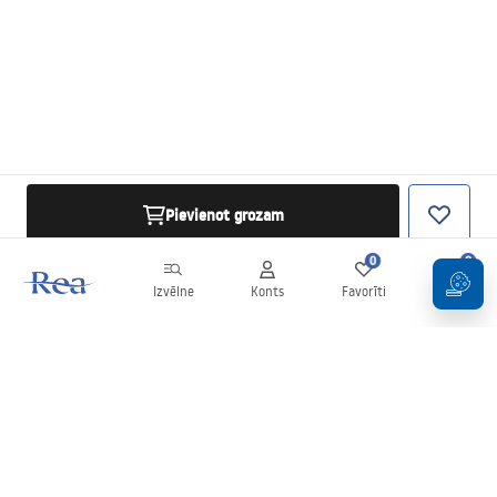
Pievienot grozam
0
0
Izvēlne
Konts
Favorīti
Grozs
Biļetens
Esiet informēti par jaunumiem un akcijām!