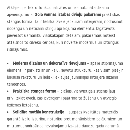
Atklājiet perfektu funkcionalitātes un izsmalcināta dizaina
Solo vannas istabas dvieļu pakaramo
apvienojumu ar
praktiskas
stangas formā. Tā ir lieliska izvēle jebkuram interjeram, nodrošinot
noderīgu un neticami stilīgu aprīkojuma elementu. Izgatavots,
pievēršot uzmanību vissīkākajām detaļām, pakaramais noteikti
attaisnos to cilvēku cerības, kuri novērtē modernus un izturīgus
risinājumus.
Moderns dizains un dekoratīvs rievojums
– apaļie stiprinājuma
elementi ir pārklāti ar unikālu, rievotu struktūru, kas visam piešķir
luksusa raksturu un lieliski iekļaujas jaunākajās interjera dizaina
tendencēs.
Praktiska stangas forma
– plašais, vienvietīgais stienis ļauj
brīvi izklāt dvieli, kas ievērojami paātrina tā žūšanu un atvieglo
ikdienas lietošanu.
Solidāra metāla konstrukcija
– augstas kvalitātes materiāls
garantē izcilu izturību, noturību pret mehāniskiem bojājumiem un
mitrumu, nodrošinot nevainojamu izskatu daudzu gadu garumā.