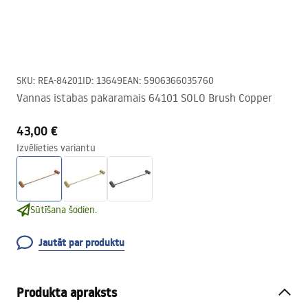
SKU
:
REA-84201
ID
:
13649
EAN
:
5906366035760
Vannas istabas pakaramais 64101 SOLO Brush Copper
43,00 €
Izvēlieties variantu
Sūtīšana šodien.
Jautāt par produktu
Produkta apraksts