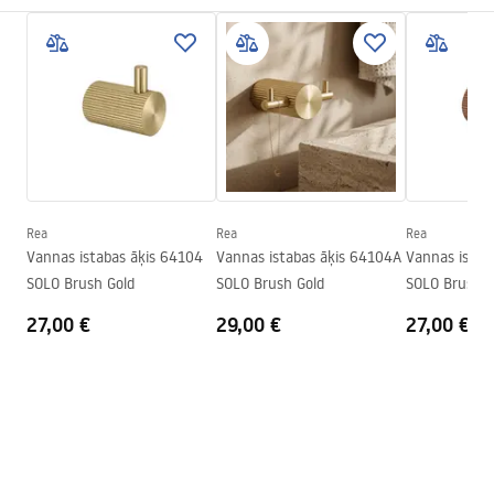
Uzstādīšanas veids
Pieskrūvējams
Garantijas noteikumi
Platums
600
mm
Warranty_Terms_and_Conditions_Accessories_-_24.pdf
Augstums
65
mm
Sērija
Solo
Drošības informācija
Garantija
24 mēneši
Safety_Information_Accessories.pdf
Rea
Rea
Rea
Vannas istabas āķis 64104
Vannas istabas āķis 64104A
Vannas istabas ā
SOLO Brush Gold
SOLO Brush Gold
SOLO Brush C
27,00 €
29,00 €
27,00 €