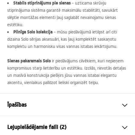
Stabils stiprinājums pie sienas
– uzticama skrūvju
stiprinājuma sistēma garantē maksimālu stabilitāti, savukārt
slēptie montāžas elementi ļauj saglabāt nevainojamu sienas
estētiku.
Pilnīga Solo kolekcija
– mūsu piedāvājumā ietilpst arī citi
dizaina Solo sērijas aksesuāri, kas ļauj komplektēt saskaņotu
komplektu un harmonisku visas vannas istabas iekārtojumu.
Sienas pakaramais Solo
ir piedāvājums cilvēkiem, kuri nepieņem
kompromisus starp lietderību un estētiku. Izcilās, rievotās detaļas
un masīvā konstrukcija piešķirs jūsu vannas istabai elegantu
akcentu, vienlaikus palīdzot lieliski organizēt telpu.
Īpašības
Krāsa
Matēts varš
Lejupielādējamie faili (2)
Materiāls
Metāls