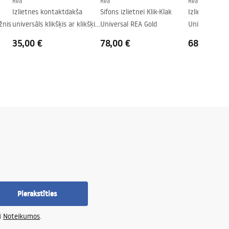
Rea
Rea
Rea
Izlietnes kontaktdakša
Sifons izlietnei Klik-Klak
Izlietnes sifo
āžnis
universāls klikšķis ar klikšķi
Universal REA Gold
Universal Rea
Rea Black matt
35,00 €
78,00 €
68,00 €
Pierakstīties
i
Noteikumos
.