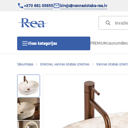
+370 661 05655
birojs@vannasistaba-rea.lv
PREMIUM
Jaunumi
Bes
Visas kategorijas
Sākumlapa
Izlietnes, vannas istabas izlietnes
Vannas istabas izliet
Dušas kabīnes
Dušas durvis
Vannas istabas dušas paliktņi
Lineāras dušas notekas