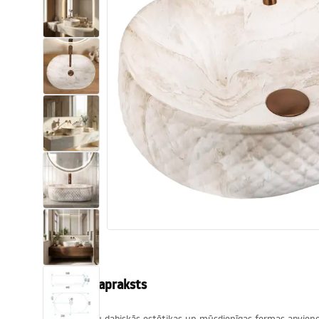
Tualetes
Izlietnes
Vannas un ekrāni
Vannas istabas jaucējkrāni
Vannas istabas dušas
Virtuve
Vannas istabas piederumi
Produkta apraksts