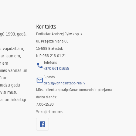
Kontakts
irgū 1993. gadā.
Podlasiak Andrzej Cylwik sp. k.
ul. Przędzalniana 60
su vajadzībām,
15-688 Białystok
ar jauniem,
NIP 966-216-01-21
Telefons
rniem
+370 661 05655
amies vannas un
E-pasts
nā un
birojs@vannasistaba-rea.lv
daudzu gadu
Mūsu klientu apkalpošanas komanda ir pieejama
 visi mūsu
darba dienās:
ai un ārkārtīgi
7:00–15:30
Sekojiet mums