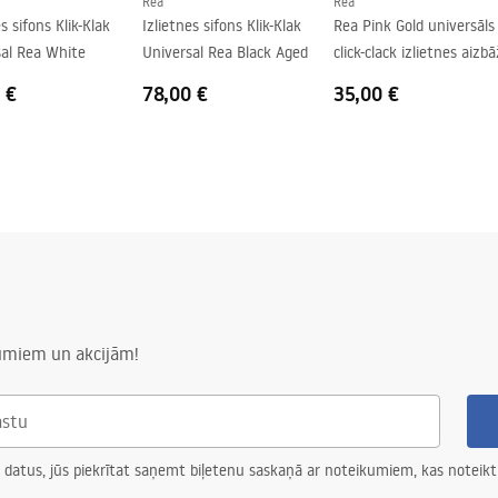
Rea
Rea
s sifons Klik-Klak
Izlietnes sifons Klik-Klak
Rea Pink Gold universāls
sal Rea White
Universal Rea Black Aged
click-clack izlietnes aizb
 €
78,00 €
35,00 €
numiem un akcijām!
 datus, jūs piekrītat saņemt biļetenu saskaņā ar noteikumiem, kas noteikt