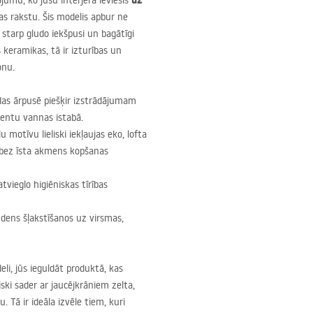
uz
jumu, ko jūsu interjerā ieviesīs
as rakstu. Šis modelis apbur ne
u starp gludo iekšpusi un bagātīgi
 keramikas, tā ir izturības un
onu.
das ārpusē piešķir izstrādājumam
centu vannas istabā.
 motīvu lieliski iekļaujas eko, lofta
u bez īsta akmens kopšanas
vieglo higiēniskas tīrības
dens šļakstīšanos uz virsmas,
li, jūs ieguldāt produktā, kas
iski sader ar jaucējkrāniem zelta,
 Tā ir ideāla izvēle tiem, kuri