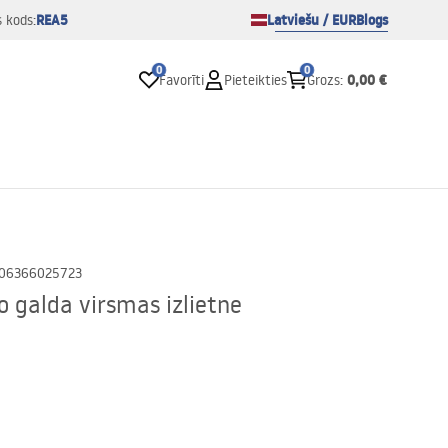
REA5
Latviešu / EUR
Blogs
s kods:
0
0
0,00 €
Favorīti
Pieteikties
Grozs
:
06366025723
o galda virsmas izlietne