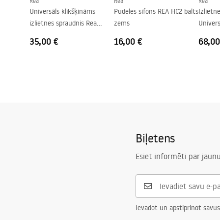
Rea
Rea
Rea
Pārplūdes caurums
Nē
Universāls klikšķināms
Pudeles sifons REA HC2 balts
Izlietne
izlietnes spraudnis Rea
zems
Univer
Brushed Nickel INOX
35,00 €
16,00 €
68,00
Biļetens
Esiet informēti par jau
Ievadot un apstiprinot savus