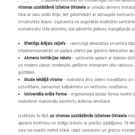
Atklājiet izcilu dabiskās estētikas un mūsdienīgas formas apvieno
virsmas uzstādāmā izlietne Oktawia
ar unikālu akmens imitācij
tikai ar savu ovālo līniju, bet galvenokārt ar aizraujošo kontrast
strukturēto ārpusi. Izgatavota no augstākās kvalitātes sanitārās
izsmalcināta stila sinonīms, kas pārvērtīs jebkuru mazgāšanās z
Efektīgs ārējais reljefs
– raksturīgā dekoratīvā struktūra bļo
trīsdimensionalitāti un padara izlietni par galveno dekoratīvo ak
Akmens imitācijas raksts
– satīnveida apdare ar dabisko dzīslu
un modern classic tendencēs, piešķirot interjeram cēlu rakstur
grūtībām.
Gluda iekšējā virsma
– nodrošina ātru ūdens novadīšanu un at
uzturēšanu, samazinot kaļķakmens un netīrumu nosēšanos.
Universāla ovāla forma
– ergonomiskā bļodas forma novērš ū
nodrošinot maksimālu komfortu ikdienas lietošanā.
uz virsmas uzstādāmās izlietnes Oktawia
Izvēloties šo
REA
mode
apvieno estētisku un stilīgu izskatu ar precīzu izpildījumu. Tā liel
vara vai matēti melnā krāsā, radot saskaņotu un greznu interjeru.