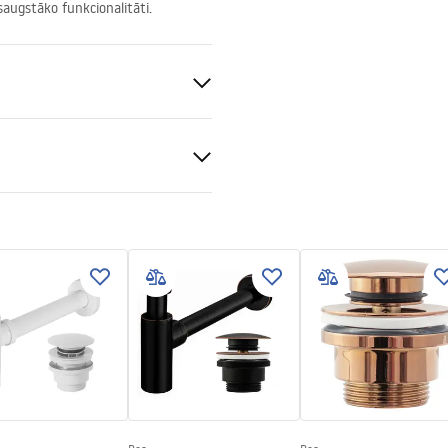
augstāko funkcionalitāti.
sas
s keramika
ācija
tijas noteikumi
nty_Terms_and_Conditions_
_-_5.pdf