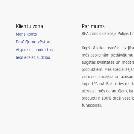
Klientu zona
Par mums
REA zīmols debitēja Polijas t
Mans konts
Pasūtījumu vēsture
Kopš tā laika, reaģējot uz jū
Atgrieziet produktus
mēs papildinām piedāvājumu 
Iesniedziet sūdzību
augstas kvalitātes un mode
produktiem. Mēs specializēj
virtuves jaucējkrānu ražoša
importēšanā. Balstoties uz 
pieredzi, mēs garantējam, ka
produkti ir 100% droši veselīb
funkcionāli.