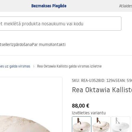
Bezmaksas Piegāde
Atlaide
tseller
Izpārdošana
Par mums
Kontakti
nes uz galda virsmas
Rea Oktawia Kallisto galda virsmas izlietne
SKU
:
REA-U3528
ID
:
12945
EAN
:
59
Rea Oktawia Kallist
88,00 €
Izvēlieties variantu