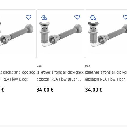
tijas noteikumi
nty_Terms_and_Conditions_
_-_5.pdf
Rea
Rea
s sifons ar click-clack
Izlietnes sifons ar click-clack
Izlietnes sifons ar click-c
i REA Flow Black
aizbāzni REA Flow Brush
aizbāzni REA Flow Titan
Nickel
 €
34,00 €
34,00 €