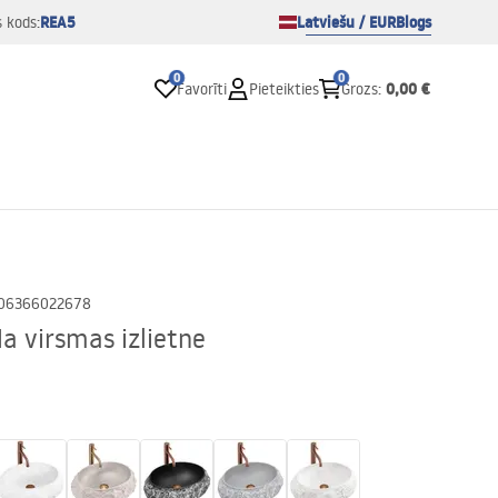
REA5
Latviešu / EUR
Blogs
s kods:
0
0
0,00 €
Favorīti
Pieteikties
Grozs
:
06366022678
a virsmas izlietne