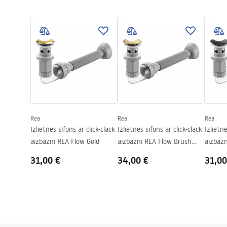
Garan
Apdare
Matēts
Uzstādīšanas instrukcijas
Warra
Basin.pdf
Garums
500
mm
Basins
Platums
380
mm
Augstums
150
mm
Dziļums
120
mm
Forma
Ovāls
Pieskarieties atverei
Nē
Rea
Rea
Rea
Pārplūdes caurums
Nē
Izlietnes sifons ar click-clack
Izlietnes sifons ar click-clack
Izlietne
aizbāzni REA Flow Gold
aizbāzni REA Flow Brush
aizbāzn
Gold
31,00 €
34,00 €
31,00