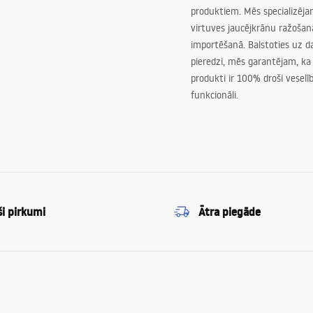
produktiem. Mēs specializēj
virtuves jaucējkrānu ražoša
importēšanā. Balstoties uz 
pieredzi, mēs garantējam, ka
produkti ir 100% droši veselīb
funkcionāli.
ši pirkumi
Ātra piegāde