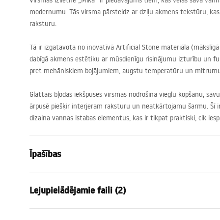
Virsmas izlietne „Mika“ ir piedāvājums tiem, kas vēlas savā vann
modernumu. Tās virsma pārsteidz ar dziļu akmens tekstūru, kas
raksturu.
Tā ir izgatavota no inovatīvā Artificial Stone materiāla (mākslī
dabīgā akmens estētiku ar mūsdienīgu risinājumu izturību un funk
pret mehāniskiem bojājumiem, augstu temperatūru un mitrumu
Glattais bļodas iekšpuses virsmas nodrošina vieglu kopšanu, sa
ārpusē piešķir interjeram raksturu un neatkārtojamu šarmu. Šī ir
dizaina vannas istabas elementus, kas ir tikpat praktiski, cik iespa
Īpašības
Uzstādīšanas veids
Virs virsma
Lejupielādējamie faili (2)
Materiāls
Artificial S
Krāsa
Melns, Akme