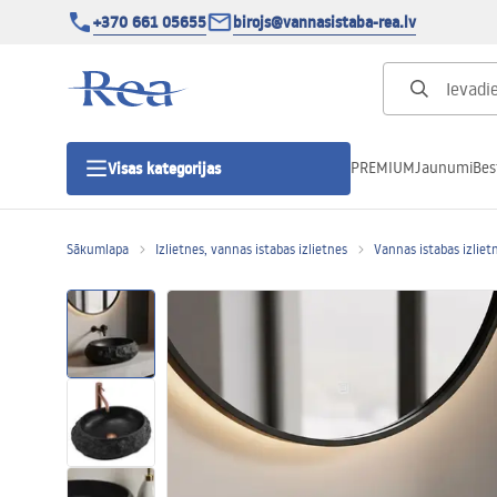
+370 661 05655
birojs@vannasistaba-rea.lv
PREMIUM
Jaunumi
Bes
Visas kategorijas
Sākumlapa
Izlietnes, vannas istabas izlietnes
Vannas istabas izliet
Dušas kabīnes
Dušas durvis
Vannas istabas dušas paliktņi
Lineāras dušas notekas