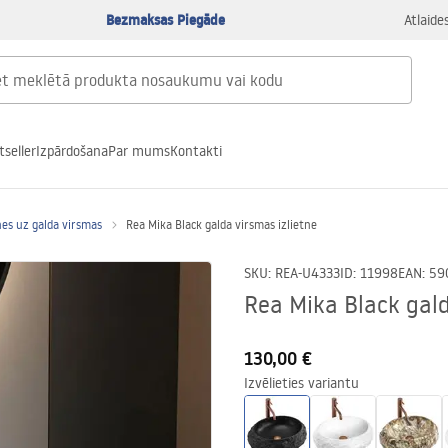
Bezmaksas Piegāde
Atlaide
tseller
Izpārdošana
Par mums
Kontakti
nes uz galda virsmas
Rea Mika Black galda virsmas izlietne
SKU
:
REA-U4333
ID
:
11998
EAN
:
59
Rea Mika Black gald
130,00 €
Izvēlieties variantu