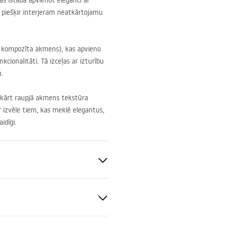
as istabā apvienot eleganci ar
 piešķir interjeram neatkārtojamu
gā kompozīta akmens), kas apvieno
cionalitāti. Tā izceļas ar izturību
.
vukārt raupjā akmens tekstūra
 izvēle tiem, kas meklē elegantus,
idīgi.
sas
tone (kompozītmateriāls)
ns imitācija