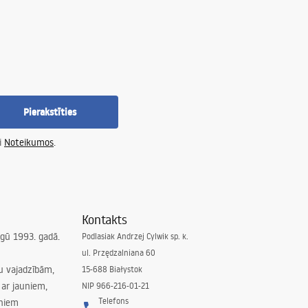
Pierakstīties
i
Noteikumos
.
Kontakts
irgū 1993. gadā.
Podlasiak Andrzej Cylwik sp. k.
ul. Przędzalniana 60
su vajadzībām,
15-688 Białystok
ar jauniem,
NIP 966-216-01-21
Telefons
rniem