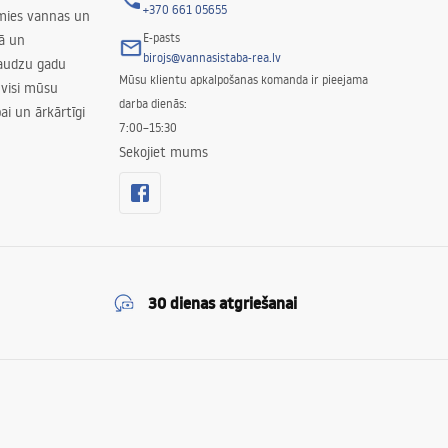
+370 661 05655
amies vannas un
E-pasts
nā un
birojs@vannasistaba-rea.lv
daudzu gadu
Mūsu klientu apkalpošanas komanda ir pieejama
 visi mūsu
darba dienās:
ai un ārkārtīgi
7:00–15:30
Sekojiet mums
30 dienas atgriešanai