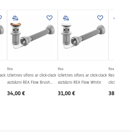
Rea
Rea
Rea
lack
Izlietnes sifons ar click-clack
Izlietnes sifons ar click-clack
Rea Copper B
aizbāzni REA Flow Brush
aizbāzni REA Flow White
click-clack iz
Copper
34,00 €
31,00 €
38,00 €