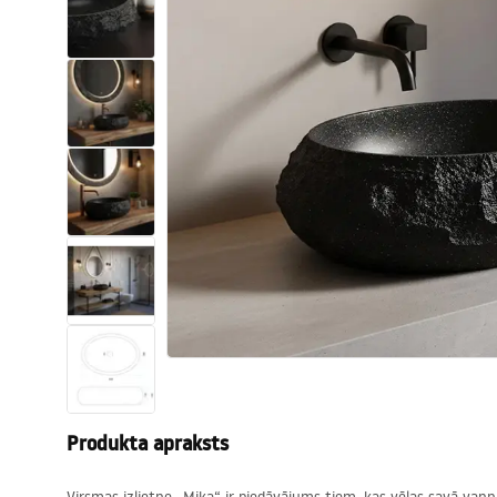
Tualetes
Izlietnes
Vannas un ekrāni
Vannas istabas jaucējkrāni
Vannas istabas dušas
Virtuve
Vannas istabas piederumi
Produkta apraksts