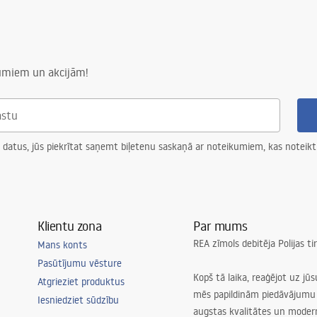
numiem un akcijām!
 datus, jūs piekrītat saņemt biļetenu saskaņā ar noteikumiem, kas noteikt
Klientu zona
Par mums
REA zīmols debitēja Polijas t
Mans konts
Pasūtījumu vēsture
Kopš tā laika, reaģējot uz jū
Atgrieziet produktus
mēs papildinām piedāvājumu 
Iesniedziet sūdzību
augstas kvalitātes un mode