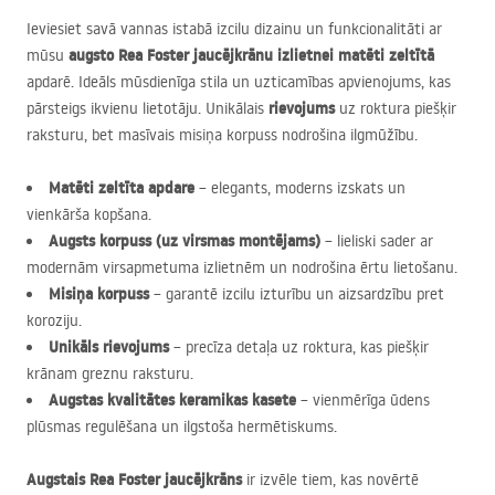
Ieviesiet savā vannas istabā izcilu dizainu un funkcionalitāti ar
augsto Rea Foster jaucējkrānu izlietnei
matēti zeltītā
mūsu
apdarē. Ideāls mūsdienīga stila un uzticamības apvienojums, kas
rievojums
pārsteigs ikvienu lietotāju. Unikālais
uz roktura piešķir
raksturu, bet masīvais misiņa korpuss nodrošina ilgmūžību.
Matēti zeltīta apdare
– elegants, moderns izskats un
vienkārša kopšana.
Augsts korpuss (uz virsmas montējams)
– lieliski sader ar
modernām virsapmetuma izlietnēm un nodrošina ērtu lietošanu.
Misiņa korpuss
– garantē izcilu izturību un aizsardzību pret
koroziju.
Unikāls rievojums
– precīza detaļa uz roktura, kas piešķir
krānam greznu raksturu.
Augstas kvalitātes keramikas kasete
– vienmērīga ūdens
plūsmas regulēšana un ilgstoša hermētiskums.
Augstais Rea Foster jaucējkrāns
ir izvēle tiem, kas novērtē