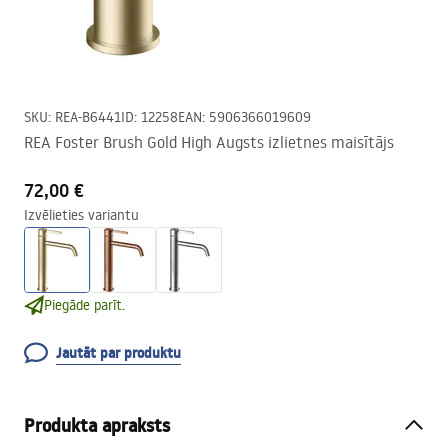
SKU
:
REA-B6441
ID
:
12258
EAN
:
5906366019609
REA Foster Brush Gold High Augsts izlietnes maisītājs
72,00 €
Izvēlieties variantu
Piegāde parīt.
Jautāt par produktu
Produkta apraksts