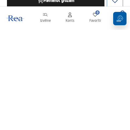
Pievienot grozam
0
0
Izvēlne
Konts
Favorīti
Grozs
Biļetens
Esiet informēti par jaunumiem un akcijām!
Pierakstīties
Ievadot un apstiprinot savus datus, jūs piekrītat saņemt biļetenu
saskaņā ar noteikumiem, kas noteikti
Noteikumos
.