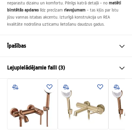
matēti
neparastu dizainu un komfortu. Pilnīgs katrā detaļā – no
birstētās apdares
rievojumam
līdz precīzam
– tas kļūs par īstu
jūsu vannas istabas akcentu. Izturīgā konstrukcija un
REA
kvalitāte nodrošina uzticamu lietošanu daudzus gadus.
Īpašības
Jaucējkrāna tips
izlietne
Lejupielādējamie faili (3)
Uzstādīšanas veids
Uzstādāma uz virsmas
Krāsa
Matēts zelts
Garantijas noteikumi
Izteces veids
Fiksēta
Warranty_Terms_and_Conditions_Faucets_-_5.pdf
Materiāls
Misiņš
Izsmidzinātāja sasniedzamība
150
mm
Montāžas instrukcija
Augstums
287
mm
faucet.pdf
Pārklājuma tehnoloģija
PVD