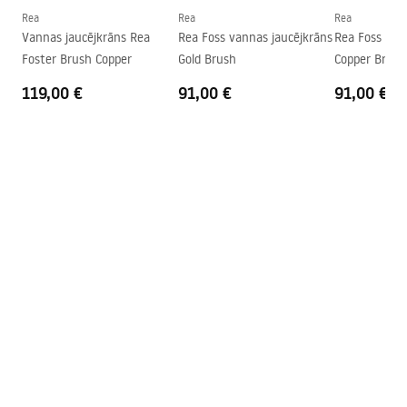
Savienojuma diametrs
3/8 collas
Rea
Rea
Rea
Drošības informācija
Vannas jaucējkrāns Rea
Rea Foss vannas jaucējkrāns
Rea Foss van
Garantija
5 gadi
Safety_Information_Faucets.pdf
Foster Brush Copper
Gold Brush
Copper Brush
119,00 €
91,00 €
91,00 €