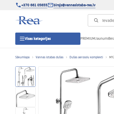
+370 661 05655
birojs@vannasistaba-rea.lv
PREMIUM
Jaunumi
Bes
Visas kategorijas
Sākumlapa
Vannas istabas dušas
Dušas aerosolu komplekti
MY2
Dušas kabīnes
Dušas durvis
Vannas istabas dušas paliktņi
Lineāras dušas notekas