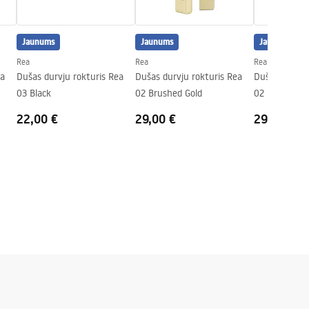
Jaunums
Jaunums
Jaunums
Rea
Rea
Rea
ea
Dušas durvju rokturis Rea
Dušas durvju rokturis Rea
Dušas durvju
03 Black
02 Brushed Gold
02 Chrome
22,00 €
29,00 €
29,00 €