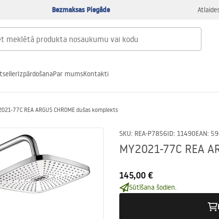
Bezmaksas Piegāde
Atlaide
tseller
Izpārdošana
Par mums
Kontakti
021-77C REA ARGUS CHROME dušas komplekts
SKU
:
REA-P7856
ID
:
11490
EAN
:
59
MY2021-77C REA A
145,00 €
Sūtīšana šodien.