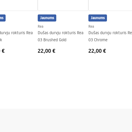
ing
ms
Jaunums
Jaunums
Rea
Rea
urvju rokturis Rea
Dušas durvju rokturis Rea
Dušas durvju rokturis R
ck
03 Brushed Gold
03 Chrome
 €
22,00 €
22,00 €