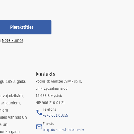
Pierakstīties
i
Noteikumos
.
Kontakts
irgū 1993. gadā.
Podlasiak Andrzej Cylwik sp. k.
ul. Przędzalniana 60
su vajadzībām,
15-688 Białystok
ar jauniem,
NIP 966-216-01-21
Telefons
rniem
+370 661 05655
amies vannas un
E-pasts
nā un
birojs@vannasistaba-rea.lv
daudzu gadu