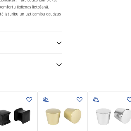
onalitāti. Pateicoties komplekta
komfortu ikdienas lietošanā.
ntē izturību un uzticamību daudzus
tijas noteikumi
nty_Terms_and_Conditions_
s_-_5.pdf