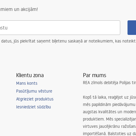
numiem un akcijām!
 datus, jūs piekrītat saņemt biļetenu saskaņā ar noteikumiem, kas noteikt
Klientu zona
Par mums
REA zīmols debitēja Polijas t
Mans konts
Pasūtījumu vēsture
Kopš tā laika, reaģējot uz jū
Atgrieziet produktus
mēs papildinām piedāvājumu 
Iesniedziet sūdzību
augstas kvalitātes un mode
produktiem. Mēs specializēj
virtuves jaucējkrānu ražoša
importēšanā. Balstoties uz 