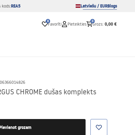
REA5
Latviešu / EUR
Blogs
s kods:
0
0
0,00 €
Favorīti
Pieteikties
Grozs
:
06366014826
RGUS CHROME dušas komplekts
Pievienot grozam