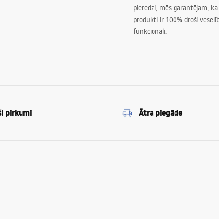
pieredzi, mēs garantējam, ka
produkti ir 100% droši veselīb
funkcionāli.
ši pirkumi
Ātra piegāde