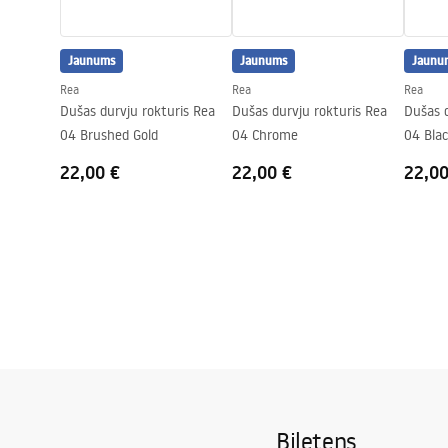
Anti-Calc sistēma
Jā
Pārklājuma tehnoloģija
Chrome plat
Jaunums
Jaunums
Jaunu
Savienojumu attālums
150
mm
Rea
Rea
Rea
Garantija
24 mēneši
Dušas durvju rokturis Rea
Dušas durvju rokturis Rea
Dušas d
04 Brushed Gold
04 Chrome
04 Bla
22,00 €
22,00 €
22,00
Biļetens