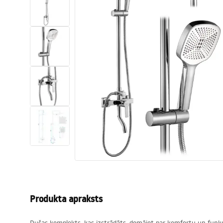
Tualetes
Izlietnes
Vannas un ekrāni
Vannas istabas jaucējkrāni
Vannas istabas dušas
Virtuve
Vannas istabas piederumi
Produkta apraksts