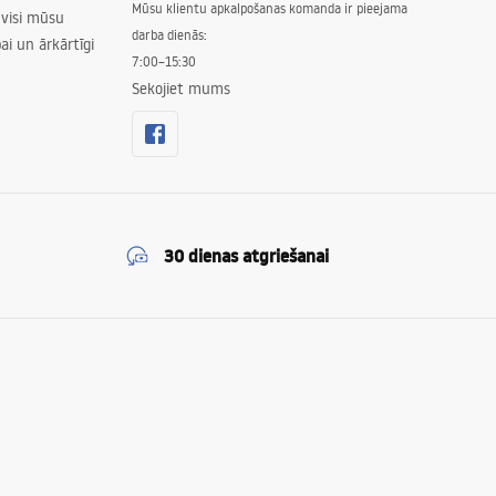
Mūsu klientu apkalpošanas komanda ir pieejama
 visi mūsu
darba dienās:
ai un ārkārtīgi
7:00–15:30
Sekojiet mums
30 dienas atgriešanai