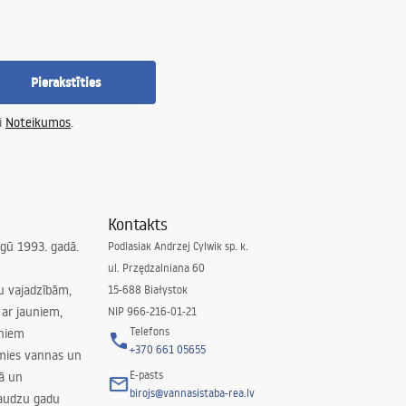
Pierakstīties
i
Noteikumos
.
Kontakts
irgū 1993. gadā.
Podlasiak Andrzej Cylwik sp. k.
ul. Przędzalniana 60
su vajadzībām,
15-688 Białystok
ar jauniem,
NIP 966-216-01-21
Telefons
rniem
+370 661 05655
amies vannas un
E-pasts
nā un
birojs@vannasistaba-rea.lv
daudzu gadu