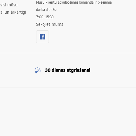
Mūsu klientu apkalpošanas komanda ir pieejama
 visi mūsu
darba dienās:
ai un ārkārtīgi
7:00–15:30
Sekojiet mums
30 dienas atgriešanai