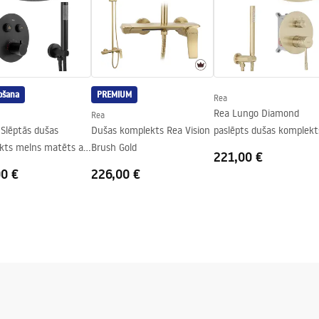
iktņa vai uz grīdas
 pa labi
ošana
PREMIUM
Rea
Rea Lungo Diamond
Rea
Slēptās dušas
Dušas komplekts Rea Vision
paslēpts dušas komplekt
kts melns matēts ar
Brush Gold
Brush Gold + BOX
221,00 €
tatu + BOX
00 €
226,00 €