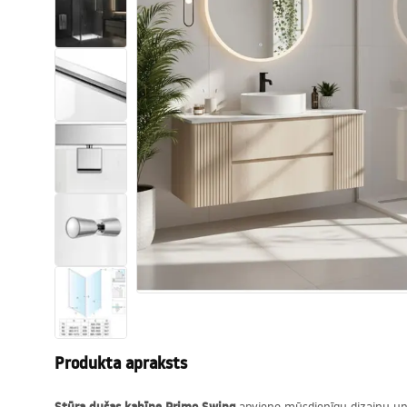
Tualetes
Izlietnes
Vannas un ekrāni
Vannas istabas jaucējkrāni
Vannas istabas dušas
Virtuve
Vannas istabas piederumi
Produkta apraksts