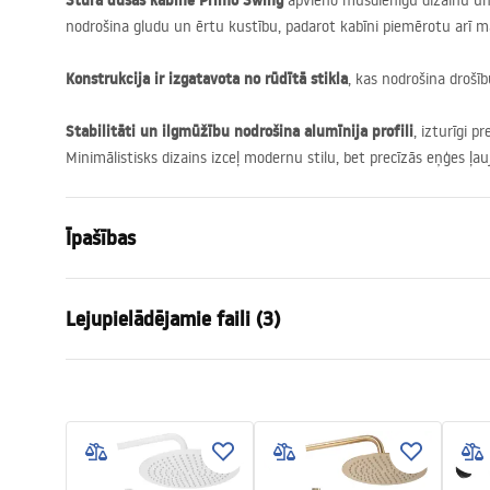
Stūra dušas kabīne Primo Swing
apvieno mūsdienīgu dizainu un 
nodrošina gludu un ērtu kustību, padarot kabīni piemērotu arī
Konstrukcija ir izgatavota no rūdītā stikla
, kas nodrošina drošīb
Stabilitāti un ilgmūžību nodrošina alumīnija profili
, izturīgi p
Minimālistisks dizains izceļ modernu stilu, bet precīzās eņģes ļauj
Īpašības
Izmērs (durvis x siena)
100x70
Lejupielādējamie faili (3)
Krāsa
hroms
Kabīnes tips
Stūris
Warunki bezpieczeństwa
Stikla krāsa
Transpare
Uzstā
WARUNKI BEZPIECZENSTWA
Kabina
Atvēršanas metode
Tilt-up
KABINY DRZWI PARAWANY.pdf
Seria
Primo