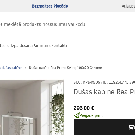
Bezmaksas Piegāde
Atlaide
tseller
Izpārdošana
Par mums
Kontakti
s dušas kabīne
Dušas kabīne Rea Primo Swing 100x70 Chrome
SKU
:
KPL-K5057
ID
:
11926
EAN
:
59
Dušas kabīne Rea 
296,00 €
Piegāde parīt.