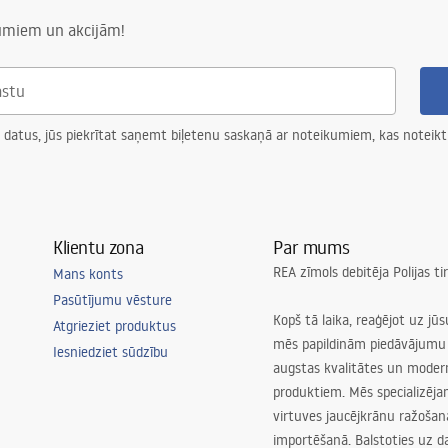
numiem un akcijām!
 datus, jūs piekrītat saņemt biļetenu saskaņā ar noteikumiem, kas noteikt
Klientu zona
Par mums
REA zīmols debitēja Polijas t
Mans konts
Pasūtījumu vēsture
Kopš tā laika, reaģējot uz jū
Atgrieziet produktus
mēs papildinām piedāvājumu 
Iesniedziet sūdzību
augstas kvalitātes un mode
produktiem. Mēs specializēj
virtuves jaucējkrānu ražoša
importēšanā. Balstoties uz 