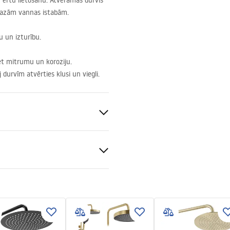
ērtu lietošanu. Atveramās durvis
 mazām vannas istabām.
u un izturību.
ret mitrumu un koroziju.
 durvīm atvērties klusi un viegli.
nt 4mm
dīšanas instrukcija
 Primo Swing.pdf