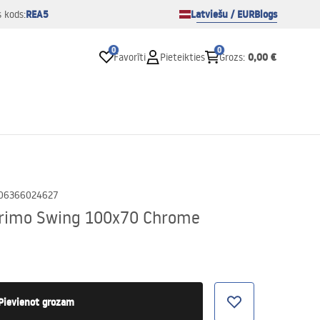
REA5
Latviešu / EUR
Blogs
s kods:
0
0
0,00 €
Favorīti
Pieteikties
Grozs
:
06366024627
Primo Swing 100x70 Chrome
Pievienot grozam