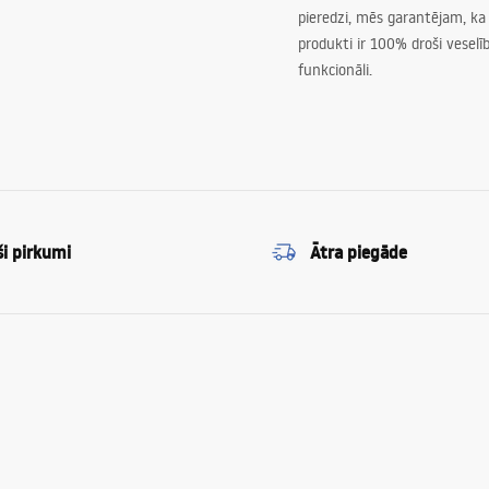
pieredzi, mēs garantējam, ka
produkti ir 100% droši veselīb
funkcionāli.
ši pirkumi
Ātra piegāde