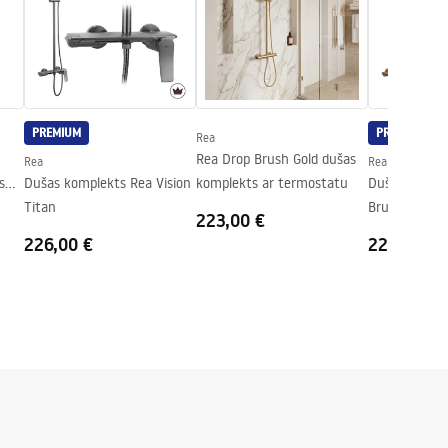
PREMIUM
PREMIUM
Rea
Rea Drop Brush Gold dušas
Rea
Rea
s
Dušas komplekts Rea Vision
komplekts ar termostatu
Dušas komple
Titan
Brush Copper
223,00 €
226,00 €
225,00 €