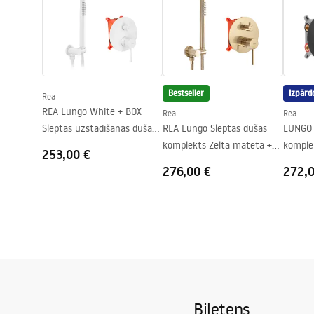
Montāža
Uz dušas pal
Tehniskais rasējums
Augstums (mm)
1900
mm
PRIMO SWING DOOR WITH SIDE
PANEL.pdf
Dušas kabīnes virziens
Pa kreisi vai
Garantija
24 mēneši
Bestseller
Izpārd
Rea
Easy Clean pārklājums
Nē
REA Lungo White + BOX
Rea
Rea
Slēptas uzstādīšanas dušas
REA Lungo Slēptās dušas
LUNGO 
komplekts
komplekts Zelta matēta +
komple
253,00 €
BOX
termos
276,00 €
272,
Biļetens