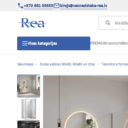
+370 661 05655
birojs@vannasistaba-rea.lv
PREMIUM
Jaunumi
Bes
Visas kategorijas
Sākumlapa
Dušas kabīnes 90x90, 80x80 un citas
Taisnstūra forma
Dušas kabīnes
Dušas durvis
Vannas istabas dušas paliktņi
Lineāras dušas notekas