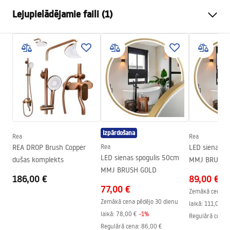
Augstums
1000
mm
Lejupielādējamie faili (1)
Platums
1000
mm
Dziļums
20
mm
manual mirror led
LED apgaismojums
Jā
manual mirror led.pdf
Rāmis
Jā
Rāmja krāsa
Matēts varš
Rāmja materiāls
Alumīnijs
Forma
Apaļš
Izpārdošana
Pretapdukošanas
Jā
Rea
Rea
REA DROP Brush Copper
Rea
LED sienas s
Power
12
W
LED sienas spogulis 50cm
dušas komplekts
MMJ BRUSH 
Garantija
24 mēneši
MMJ BRUSH GOLD
186,00 €
89,00 €
77,00 €
Zemākā cena pē
Zemākā cena pēdējo 30 dienu
laikā:
111,00 €
laikā:
78,00 €
-
1
%
Regulārā cena
:
Regulārā cena
:
86,00 €