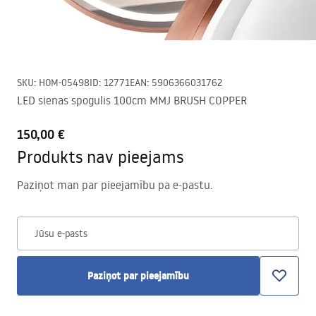
SKU
:
HOM-05498
ID
:
12771
EAN
:
5906366031762
LED sienas spogulis 100cm MMJ BRUSH COPPER
150,00 €
Produkts nav pieejams
Paziņot man par pieejamību pa e-pastu.
Jūsu e-pasts
Paziņot par pieejamību