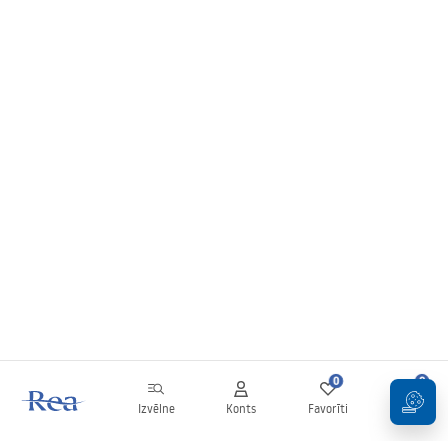
0
0
Izvēlne
Konts
Favorīti
Grozs