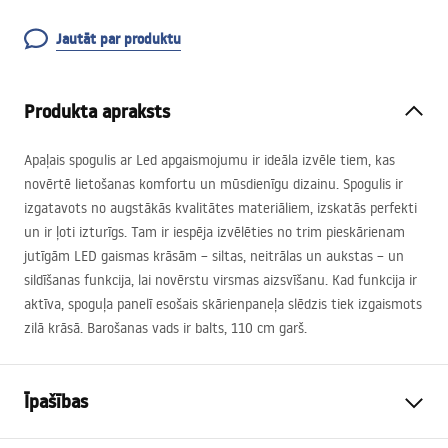
Jautāt par produktu
Produkta apraksts
Apaļais spogulis ar Led apgaismojumu ir ideāla izvēle tiem, kas
novērtē lietošanas komfortu un mūsdienīgu dizainu. Spogulis ir
izgatavots no augstākās kvalitātes materiāliem, izskatās perfekti
un ir ļoti izturīgs. Tam ir iespēja izvēlēties no trim pieskārienam
jutīgām
LED
gaismas krāsām – siltas, neitrālas un aukstas – un
sildīšanas funkcija, lai novērstu virsmas aizsvīšanu. Kad funkcija ir
aktīva, spoguļa panelī esošais skārienpaneļa slēdzis tiek izgaismots
zilā krāsā. Barošanas vads ir balts, 110 cm garš.
Īpašības