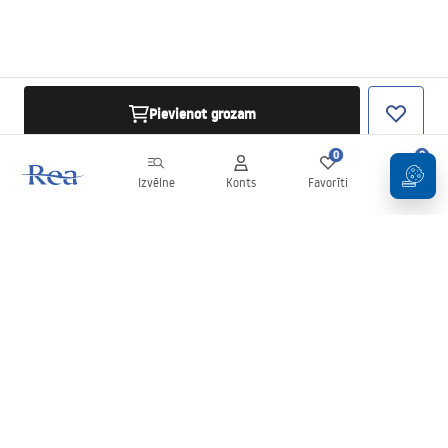
Pievienot grozam
0
0
Izvēlne
Konts
Favorīti
Grozs
Biļetens
Esiet informēti par jaunumiem un akcijām!
Pierakstīties