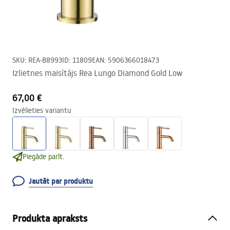
SKU
:
REA-B8993
ID
:
11809
EAN
:
5906366018473
Izlietnes maisītājs Rea Lungo Diamond Gold Low
67,00 €
Izvēlieties variantu
Piegāde parīt.
Jautāt par produktu
Produkta apraksts