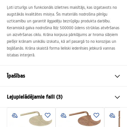
Ļoti izturīgs un funkcionāls izlietnes maisītājs, kas izgatavots no
augstākās kvalitātes misiņa. Šis materiāls nodrošina pilnīgu
uzticamību un garantē ilggadēju bezrūpīgu produkta darbību.
Keramiskā galva nodrošina līdz 500000 ūdens strūklas atvēršanas
un aizvēršanas ciklu. Krāna korpusa pārklājums ar hroma slāņiem
piešķir krānam unikālu izskatu, kā arī pasargā to no korozijas un
bojāšanās. Krāna skaistā forma lieliski iederēsies jebkurā vannas
istabas interjerā.
Īpašības
Jaucējkrāna tips
izlietne
Lejupielādējamie faili (3)
Uzstādīšanas veids
Uzstādāma uz virsmas
Krāsa
Zelts
Garantijas noteikumi
Izteces veids
Fiksēta
Warranty_Terms_and_Conditions_Faucets_-_5.pdf