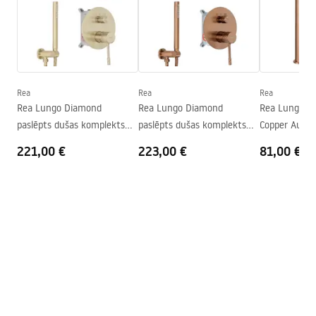
Materiāls
Misiņš
Izsmidzinātāja sasniedzamība
100
mm
Montāžas instrukcija
Augstums
185
mm
faucet.pdf
Pārklājuma tehnoloģija
PVD
Savienojuma diametrs
3/8 collas
Rea
Rea
Rea
Drošības informācija
Rea Lungo Diamond
Rea Lungo Diamond
Rea Lungo D
Garantija
5 gadi
Safety_Information_Faucets.pdf
paslēpts dušas komplekts
paslēpts dušas komplekts
Copper Augsts
Brush Gold + BOX
Brush Copper + BOX
maisītājs
221,00 €
223,00 €
81,00 €