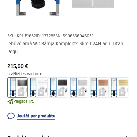
SKU
:
KPL-E1632
ID
:
13728
EAN
:
5906366046032
Iebūvējamā WC Rāmja Komplekts Slim 024N ar T Titan
Pogu
215,00 €
Izvēlieties variantu
Piegāde rīt.
Jautāt par produktu