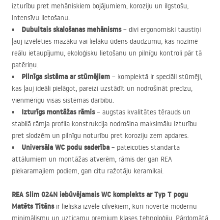
izturību pret mehāniskiem bojājumiem, koroziju un ilgstošu,
intensīvu lietošanu.
Dubultais skalošanas mehānisms
– divi ergonomiski taustiņi
ļauj izvēlēties mazāku vai lielāku ūdens daudzumu, kas nozīmē
reālu ietaupījumu, ekoloģisku lietošanu un pilnīgu kontroli pār tā
patēriņu.
Pilnīga sistēma ar stūmējiem
– komplektā ir speciāli stūmēji,
kas ļauj ideāli pielāgot, pareizi uzstādīt un nodrošināt precīzu,
vienmērīgu visas sistēmas darbību.
Izturīgs montāžas rāmis
– augstas kvalitātes tērauds un
stabilā rāmja profila konstrukcija nodrošina maksimālu izturību
pret slodzēm un pilnīgu noturību pret koroziju zem apdares.
Universāla WC podu saderība
– pateicoties standarta
attālumiem un montāžas atverēm, rāmis der gan
REA
piekaramajiem podiem, gan citu ražotāju keramikai.
REA
Slim 024N iebūvējamais WC komplekts ar Typ T pogu
Matēts Titāns
ir lieliska izvēle cilvēkiem, kuri novērtē modernu
minimālismu un uzticamu premium klases tehnoloģiju. Pārdomātā