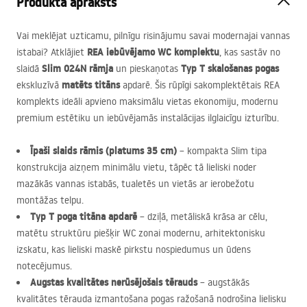
Produkta apraksts
Vai meklējat uzticamu, pilnīgu risinājumu savai modernajai vannas
REA
iebūvējamo WC komplektu
istabai? Atklājiet
, kas sastāv no
Slim 024N rāmja
Typ T skalošanas pogas
slaidā
un pieskaņotas
matēts titāns
ekskluzīvā
apdarē. Šis rūpīgi sakomplektētais
REA
komplekts ideāli apvieno maksimālu vietas ekonomiju, modernu
premium estētiku un iebūvējamās instalācijas ilglaicīgu izturību.
Īpaši slaids rāmis (platums 35 cm)
– kompakta Slim tipa
konstrukcija aizņem minimālu vietu, tāpēc tā lieliski noder
mazākās vannas istabās, tualetēs un vietās ar ierobežotu
montāžas telpu.
Typ T poga titāna apdarē
– dziļā, metāliskā krāsa ar cēlu,
matētu struktūru piešķir WC zonai modernu, arhitektonisku
izskatu, kas lieliski maskē pirkstu nospiedumus un ūdens
notecējumus.
Augstas kvalitātes nerūsējošais tērauds
– augstākās
kvalitātes tērauda izmantošana pogas ražošanā nodrošina lielisku