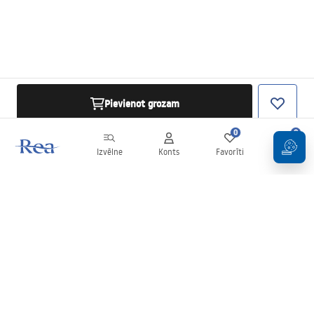
Pievienot grozam
0
0
Izvēlne
Konts
Favorīti
Grozs
Biļetens
Esiet informēti par jaunumiem un akcijām!