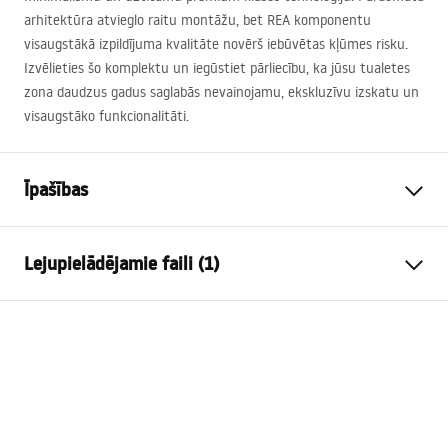
arhitektūra atvieglo raitu montāžu, bet
REA
komponentu
visaugstākā izpildījuma kvalitāte novērš iebūvētas kļūmes risku.
Izvēlieties šo komplektu un iegūstiet pārliecību, ka jūsu tualetes
zona daudzus gadus saglabās nevainojamu, ekskluzīvu izskatu un
visaugstāko funkcionalitāti.
Īpašības
Rāmja tips
WC podiem
Lejupielādējamie faili (1)
Modelis
024N
Savietojamas skalošanas
Tips T
Montāžas instrukcija
pogas
Instrukcja_monta__u_i_obs__ugi_Stela__a_podtynkow
Minimālais uzstādīšanas
130 mm
ego__WC_SLIM_024N.pdf
dziļums
Montāžas skrūvju atstarpe
18 cm, 23 cm