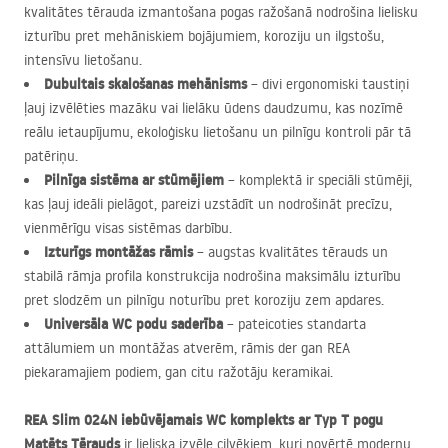
kvalitātes tērauda izmantošana pogas ražošanā nodrošina lielisku
izturību pret mehāniskiem bojājumiem, koroziju un ilgstošu,
intensīvu lietošanu.
Dubultais skalošanas mehānisms
– divi ergonomiski taustiņi
ļauj izvēlēties mazāku vai lielāku ūdens daudzumu, kas nozīmē
reālu ietaupījumu, ekoloģisku lietošanu un pilnīgu kontroli pār tā
patēriņu.
Pilnīga sistēma ar stūmējiem
– komplektā ir speciāli stūmēji,
kas ļauj ideāli pielāgot, pareizi uzstādīt un nodrošināt precīzu,
vienmērīgu visas sistēmas darbību.
Izturīgs montāžas rāmis
– augstas kvalitātes tērauds un
stabilā rāmja profila konstrukcija nodrošina maksimālu izturību
pret slodzēm un pilnīgu noturību pret koroziju zem apdares.
Universāla WC podu saderība
– pateicoties standarta
attālumiem un montāžas atverēm, rāmis der gan
REA
piekaramajiem podiem, gan citu ražotāju keramikai.
REA
Slim 024N iebūvējamais WC komplekts ar Typ T pogu
Matēts Tērauds
ir lieliska izvēle cilvēkiem, kuri novērtē modernu