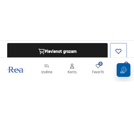
Pievienot grozam
0
0
Izvēlne
Konts
Favorīti
Grozs
Biļetens
Esiet informēti par jaunumiem un akcijām!