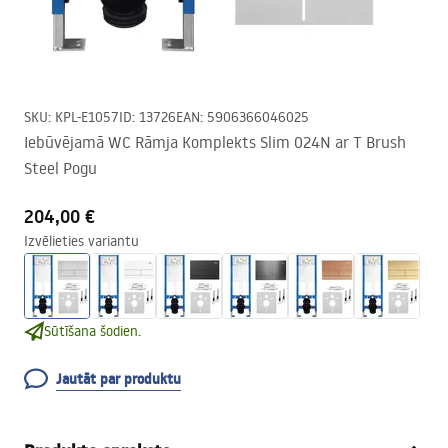
SKU
:
KPL-E1057
ID
:
13726
EAN
:
5906366046025
Iebūvējamā WC Rāmja Komplekts Slim 024N ar T Brush
Steel Pogu
204,00 €
Izvēlieties variantu
Sūtīšana šodien.
Jautāt par produktu