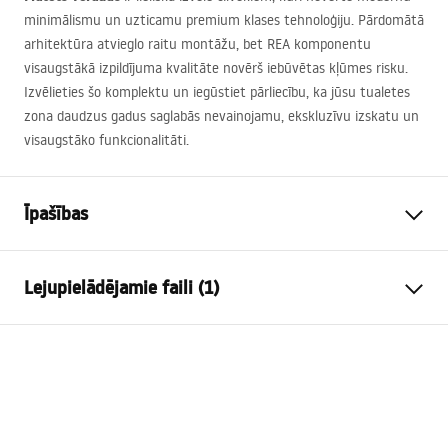
minimālismu un uzticamu premium klases tehnoloģiju. Pārdomātā
arhitektūra atvieglo raitu montāžu, bet
REA
komponentu
visaugstākā izpildījuma kvalitāte novērš iebūvētas kļūmes risku.
Izvēlieties šo komplektu un iegūstiet pārliecību, ka jūsu tualetes
zona daudzus gadus saglabās nevainojamu, ekskluzīvu izskatu un
visaugstāko funkcionalitāti.
Īpašības
Rāmja tips
WC podiem
Lejupielādējamie faili (1)
Modelis
024N
Savietojamas skalošanas
Tips T
Montāžas instrukcija
pogas
Instrukcja_monta__u_i_obs__ugi_Stela__a_podtynkow
Minimālais uzstādīšanas
130 mm
ego__WC_SLIM_024N.pdf
dziļums
Montāžas skrūvju atstarpe
18 cm, 23 cm