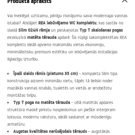
Produkta apraksts
Vai meklējat uzticamu, pilnīgu risinājumu savai modernajai vannas
REA
iebūvējamo WC komplektu
istabai? Atklājiet
, kas sastāv no
Slim 024N rāmja
Typ T skalošanas pogas
slaidā
un pieskaņotas
matēta tērauda
ekskluzīvā
apdarē. Šis rūpīgi sakomplektētais
REA
komplekts ideāli apvieno maksimālu vietas ekonomiju,
minimālistisku premium estētiku un iebūvējamās instalācijas
ilglaicīgu izturību.
Īpaši slaids rāmis (platums 35 cm)
– kompakta Slim tipa
konstrukcija aizņem minimālu vietu, tāpēc tā lieliski noder
mazākās vannas istabās, tualetēs un vietās ar ierobežotu
montāžas telpu.
Typ T poga no matēta tērauda
– cēlā matētās apdares
struktūra maskē pirkstu nospiedumus un piešķir interjeram
luksusa, modernu raksturu, ideāli saskanot ar mūsdienīgu
armatūru.
Augstas kvalitātes nerūsējošais tērauds
– augstākās