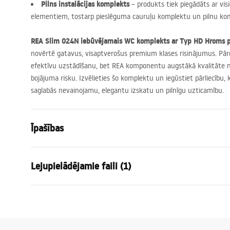
Pilns instalācijas komplekts
– produkts tiek piegādāts ar v
elementiem, tostarp pieslēguma cauruļu komplektu un pilnu kom
REA
Slim 024N iebūvējamais WC komplekts ar Typ HD Hroms 
novērtē gatavus, visaptverošus premium klases risinājumus. Pār
efektīvu uzstādīšanu, bet
REA
komponentu augstākā kvalitāte no
bojājuma risku. Izvēlieties šo komplektu un iegūstiet pārliecību,
saglabās nevainojamu, elegantu izskatu un pilnīgu uzticamību.
Īpašības
Rāmja tips
WC podiem
Lejupielādējamie faili (1)
Modelis
024N
Savietojamas skalošanas pogas
Tips HD
Montāžas instrukcija
Minimālais uzstādīšanas dziļums
130 mm
Instrukcja_monta__u_i_obs__ugi_Stela__a_podtynkowego__WC_
Montāžas skrūvju atstarpe
18 cm, 23 