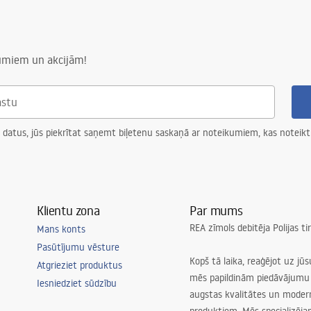
tērauda konstrukcijai, 24
numiem un akcijām!
iem elementiem
 datus, jūs piekrītat saņemt biļetenu saskaņā ar noteikumiem, kas noteikt
Klientu zona
Par mums
REA zīmols debitēja Polijas t
Mans konts
Pasūtījumu vēsture
Kopš tā laika, reaģējot uz jū
Atgrieziet produktus
mēs papildinām piedāvājumu 
Iesniedziet sūdzību
augstas kvalitātes un mode