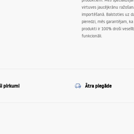
produktiem. Mēs specializēj
virtuves jaucējkrānu ražoša
importēšanā. Balstoties uz 
pieredzi, mēs garantējam, ka
produkti ir 100% droši veselīb
funkcionāli.
ši pirkumi
Ātra piegāde