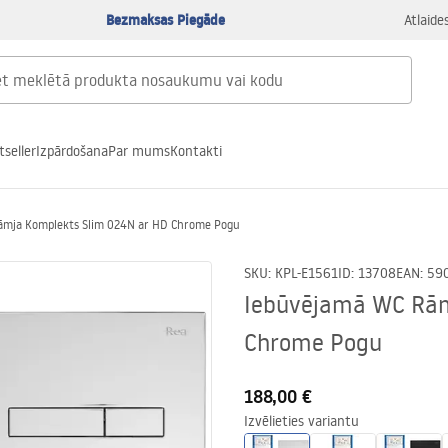
Bezmaksas Piegāde
Atlaide
tseller
Izpārdošana
Par mums
Kontakti
āmja Komplekts Slim 024N ar HD Chrome Pogu
SKU
:
KPL-E1561
ID
:
13708
EAN
:
59
Iebūvējamā WC Rām
Chrome Pogu
188,00 €
Izvēlieties variantu