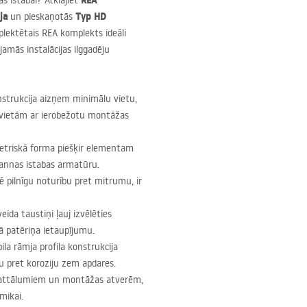
REA
s istabai? Atklājiet
ja
Typ HD
un pieskaņotās
plektētais
REA
komplekts ideāli
mās instalācijas ilggadēju
strukcija aizņem minimālu vietu,
 vietām ar ierobežotu montāžas
etriskā forma piešķir elementam
vannas istabas armatūru.
 pilnīgu noturību pret mitrumu, ir
eida taustiņi ļauj izvēlēties
ā patēriņa ietaupījumu.
la rāmja profila konstrukcija
u pret koroziju zem apdares.
 attālumiem un montāžas atverēm,
mikai.