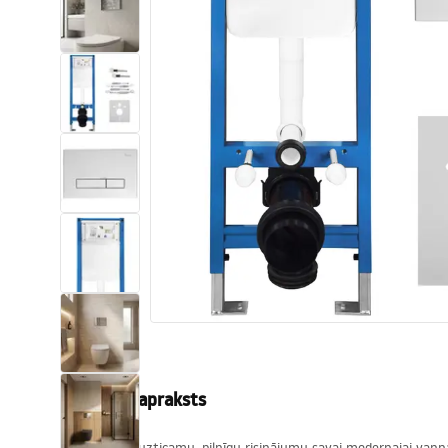
Tualetes
Izlietnes
Vannas un ekrāni
Vannas istabas jaucējkrāni
Vannas istabas dušas
Virtuve
Vannas istabas piederumi
Produkta apraksts