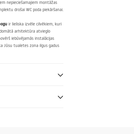
isiem nepieciešamajiem montāžas
plektu drošai WC poda piekāršanai.
pogu
ir lieliska izvēle cilvēkiem, kuri
domātā arhitektūra atvieglo
vērš iebūvējamās instalācijas
 ka Jūsu tualetes zona ilgus gadus
SLIM_024N.pdf
cm