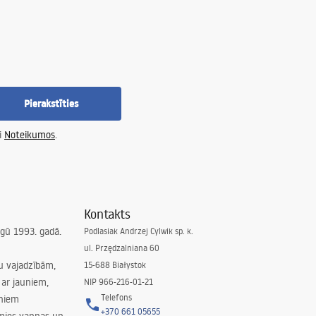
Pierakstīties
i
Noteikumos
.
Kontakts
irgū 1993. gadā.
Podlasiak Andrzej Cylwik sp. k.
ul. Przędzalniana 60
su vajadzībām,
15-688 Białystok
ar jauniem,
NIP 966-216-01-21
Telefons
rniem
+370 661 05655