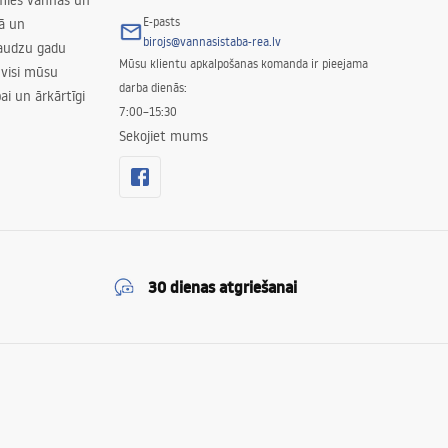
amies vannas un
E-pasts
nā un
birojs@vannasistaba-rea.lv
daudzu gadu
Mūsu klientu apkalpošanas komanda ir pieejama
 visi mūsu
darba dienās:
ai un ārkārtīgi
7:00–15:30
Sekojiet mums
30 dienas atgriešanai