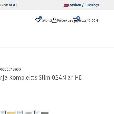
REA5
Latviešu / EUR
Blogs
s kods:
0
0
0,00 €
Favorīti
Pieteikties
Grozs
:
06366045950
ja Komplekts Slim 024N ar HD