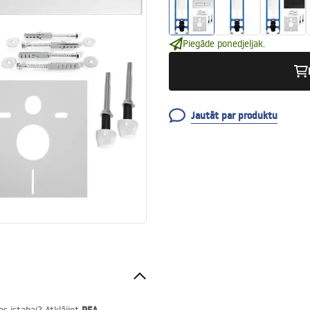
Piegāde ponedjeljak.
Jautāt par produktu