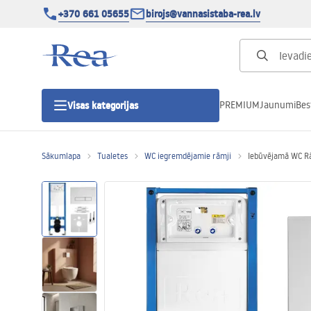
+370 661 05655
birojs@vannasistaba-rea.lv
PREMIUM
Jaunumi
Bes
Visas kategorijas
Sākumlapa
Tualetes
WC iegremdējamie rāmji
Iebūvējamā WC R
Dušas kabīnes
Dušas durvis
Vannas istabas dušas paliktņi
Lineāras dušas notekas