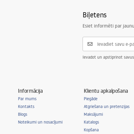
Izskalojamais
3 / 6
Biļetens
Tapis d'insonorisation inclusīvi
Jā
Garantija
120 mēneši 
Esiet informēti par jau
mēneši cit
Ievadot un apstiprinot savus
Informācija
Klientu apkalpošana
Par mums
Piegāde
Kontakts
Atgriešana un pretenzijas
Blogs
Maksājumi
Noteikumi un nosacījumi
Katalogs
Kopšana