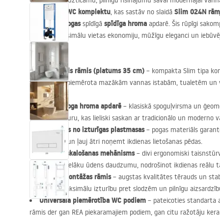
Vai meklējat uzticamu, pilnīgu risinājumu savai modernajai vanna
iebūvējamo WC komplektu
Slim 024N rām
, kas sastāv no slaidā
skalošanas pogas
spīdīga hroma
spīdīgā
apdarē. Šis rūpīgi sakom
apvieno maksimālu vietas ekonomiju, mūžīgu eleganci un iebūvēja
izturību.
Īpaši slaids rāmis (platums 35 cm)
– kompakta Slim tipa kon
tāpēc lieliski piemērota mazākām vannas istabām, tualetēm un
telpu.
Typ HD poga hroma apdarē
– klasiskā spoguļvirsma un ģeom
greznu raksturu, kas lieliski saskan ar tradicionālo un moderno 
Izgatavots no izturīgas plastmasas
– pogas materiāls garantē
viegli tīrāms un ļauj ātri noņemt ikdienas lietošanas pēdas.
Divkāršs skalošanas mehānisms
– divi ergonomiski taisnstūrv
mazāku vai lielāku ūdens daudzumu, nodrošinot ikdienas reālu t
Stingrs montāžas rāmis
– augstas kvalitātes tērauds un stabi
nodrošina maksimālu izturību pret slodzēm un pilnīgu aizsardzīb
Universāla piemērotība WC podiem
– pateicoties standarta
rāmis der gan
REA
piekaramajiem podiem, gan citu ražotāju kera